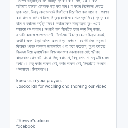
‘যতক্ষণ সাম্রাজ্যের সার্বভৌমত্ব স্বীকার করে নিচ্ছ, ইচ্ছায় কিংবা
অনিচ্ছায় ততক্ষণ তোমাকে সহ্য করা হবে। যা করার সিস্টেমের ভেতরে
ঢুকে করো, কিন্তু কোনোভাবেই সিস্টেমের বিরোধিতা করা যাবে না। প্রশ্ন
করা যাবে না কাঠামো নিয়ে, বিশ্বব্যবস্থা আর সাম্রাজ্য নিয়ে। প্রশ্ন করা
যাবে না হুবালের কর্তৃত্ব নিয়ে। অ্যামেরিকান সাম্রাজ্যের যুগে এটাই
সবচেয়ে বড় অপরাধ। অপরাধী বলে বিবেচিত হবার জন্য কিছু করার,
এমনকি বলারও প্রয়োজন নেই, সিস্টেমের বিরুদ্ধে কোনো চিন্তা থাকাই
যথেষ্ট। এসব চিন্তা অবৈধ, এসব চিন্তা অপরাধ। যে শরীয়াহর অনুসরণ
কিয়ামত পর্যন্ত আল্লাহ মানবজাতির ওপর ফরয করেছেন, যুগের হুবালের
বিরুদ্ধে গিয়ে অ্যামেরিকান বিশ্বব্যবস্থার মোকাবেলায় সেই শরীয়াহ
বাস্তবায়ন হোক এটা চাওয়া–কিছু করাও না, কিছু বলাও না–শুধু এটা চাওয়া
অপরাধ। কিছু করার দরকার নেই, বলার দরকার নেই, চিন্তাটাই অপরাধ।
থটক্রাইম। চিন্তাপরাধ।
keep us in your prayers.
Jasakallah for waching and shareing our video.
#ReviveYourIman
facebook