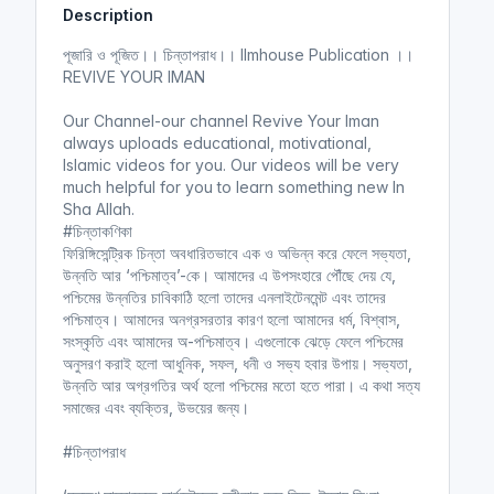
Description
i
r
n
f
পূজারি ও পূজিত।। চিন্তাপরাধ।। Ilmhouse Publication ।।
g
u
REVIVE YOUR IMAN
s
l
l
Our Channel-our channel Revive Your Iman
always uploads educational, motivational,
s
Islamic videos for you. Our videos will be very
c
much helpful for you to learn something new In
r
Sha Allah.
e
#চিন্তাকণিকা
e
ফিরিঙ্গিসেন্ট্রিক চিন্তা অবধারিতভাবে এক ও অভিন্ন করে ফেলে সভ্যতা,
n
উন্নতি আর ‘পশ্চিমাত্ব’-কে। আমাদের এ উপসংহারে পৌঁছে দেয় যে,
পশ্চিমের উন্নতির চাবিকাঠি হলো তাদের এনলাইটেনমেন্ট এবং তাদের
পশ্চিমাত্ব। আমাদের অনগ্রসরতার কারণ হলো আমাদের ধর্ম, বিশ্বাস,
সংস্কৃতি এবং আমাদের অ-পশ্চিমাত্ব। এগুলোকে ঝেড়ে ফেলে পশ্চিমের
অনুসরণ করাই হলো আধুনিক, সফল, ধনী ও সভ্য হবার উপায়। সভ্যতা,
উন্নতি আর অগ্রগতির অর্থ হলো পশ্চিমের মতো হতে পারা। এ কথা সত্য
সমাজের এবং ব্যক্তির, উভয়ের জন্য।
#চিন্তাপরাধ