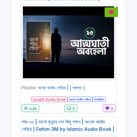
Playlist:
অনেক আধাঁর পেরিয়ে | [ সমাপ্ত ]
Insight Audio Book
অনেক আধাঁর পেরিয়ে
ইসলামিক
645
0
0
পর্বঃ-৩৫ | ভালো মৃত্যুর বেশ কিছু লক্ষন | অনেক আধাঁর
পেরিয়ে | Fahim 3M by Islamic Audio Book |