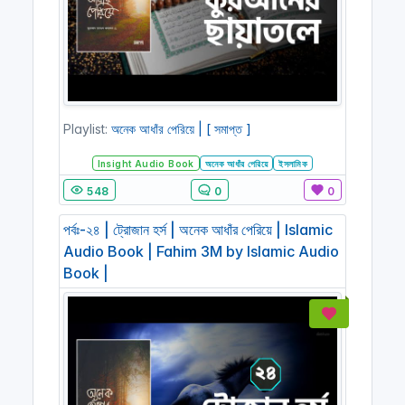
Playlist:
অনেক আধাঁর পেরিয়ে | [ সমাপ্ত ]
Insight Audio Book
অনেক আধাঁর পেরিয়ে
ইসলামিক
548
0
0
পর্বঃ-২৪ | ট্রোজান হর্স | অনেক আধাঁর পেরিয়ে | Islamic
Audio Book | Fahim 3M by Islamic Audio
Book |