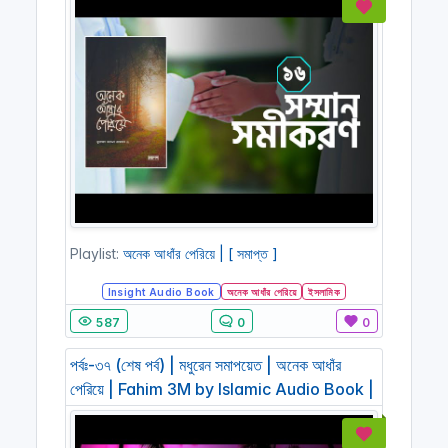
Playlist:
অনেক আধাঁর পেরিয়ে | [ সমাপ্ত ]
Insight Audio Book
অনেক আধাঁর পেরিয়ে
ইসলামিক
587
0
0
পর্বঃ-৩৭ (শেষ পর্ব) | মধুরেন সমাপয়েত | অনেক আধাঁর
পেরিয়ে | Fahim 3M by Islamic Audio Book |