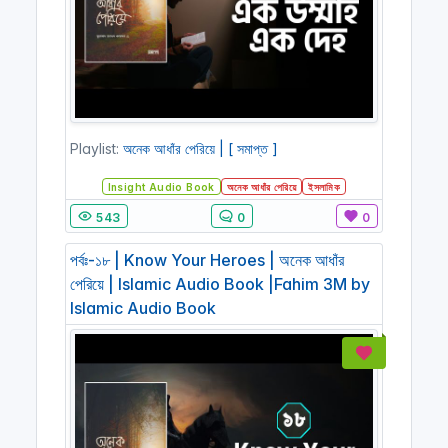
Playlist:
অনেক আধাঁর পেরিয়ে | [ সমাপ্ত ]
Insight Audio Book
অনেক আধাঁর পেরিয়ে
ইসলামিক
543
0
0
পর্বঃ-১৮ | Know Your Heroes | অনেক আধাঁর
পেরিয়ে | Islamic Audio Book |Fahim 3M by
Islamic Audio Book