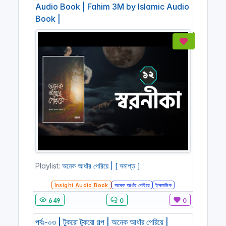
Audio Book | Fahim 3M by Islamic Audio
Book |
Playlist:
অনেক আধাঁর পেরিয়ে | [ সমাপ্ত ]
Insight Audio Book
অনেক আধাঁর পেরিয়ে
ইসলামিক
649
0
0
পর্বঃ-০৩ | টুকরো টুকরো গল্প | অনেক আধাঁর পেরিয়ে |