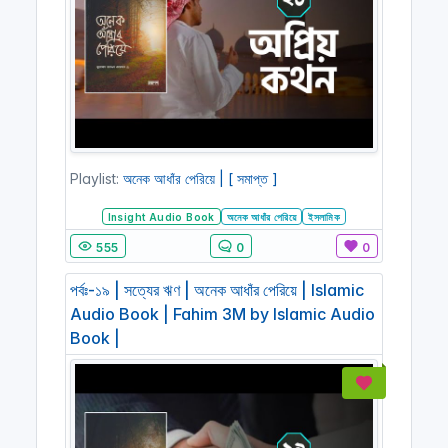
Playlist:
অনেক আধাঁর পেরিয়ে | [ সমাপ্ত ]
Insight Audio Book
অনেক আধাঁর পেরিয়ে
ইসলামিক
555
0
0
পর্বঃ-১৯ | সত্যের ঋণ | অনেক আধাঁর পেরিয়ে | Islamic
Audio Book | Fahim 3M by Islamic Audio
Book |