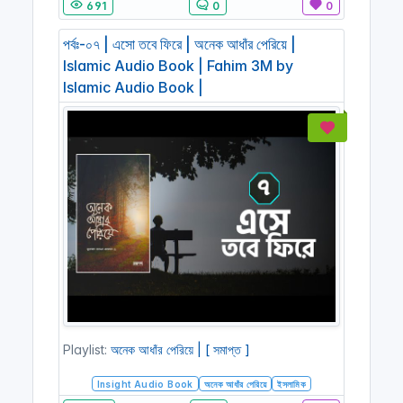
691
0
0
পর্বঃ-০৭ | এসো তবে ফিরে | অনেক আধাঁর পেরিয়ে |
Islamic Audio Book | Fahim 3M by
Islamic Audio Book |
Playlist:
অনেক আধাঁর পেরিয়ে | [ সমাপ্ত ]
Insight Audio Book
অনেক আধাঁর পেরিয়ে
ইসলামিক