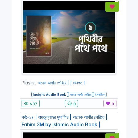
Playlist:
অনেক আধাঁর পেরিয়ে | [ সমাপ্ত ]
Insight Audio Book
অনেক আধাঁর পেরিয়ে
ইসলামিক
637
0
0
পর্বঃ-১৪ | বায়তুল্লাহর মুসাফির | অনেক আধাঁর পেরিয়ে |
Fahim 3M by Islamic Audio Book |