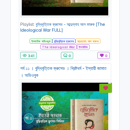
Playlist:
বুদ্ধিবৃত্তিক ক্রুসেড - আব্দুল্লাহ আল ফারুক [The
Ideological War FULL]
ইসলামিক অডিওবুক
বুদ্ধিবৃত্তিক ক্রুসেড
আব্দুল্লাহ আল ফারুক
The Ideological War
ইসলামিক
341
0
0
পর্ব ১১ । বুদ্ধিবৃত্তিক ক্রুসেড । খ্রিষ্টধর্ম - ইস্যায়ী জামাত
। অডিওবুক