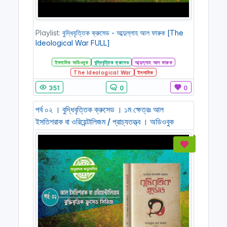
Playlist:
বুদ্ধিবৃত্তিক ক্রুসেড - আব্দুল্লাহ আল ফারুক [The
Ideological War FULL]
ইসলামিক অডিওবুক
বুদ্ধিবৃত্তিক ক্রুসেড
আব্দুল্লাহ আল ফারুক
The Ideological War
ইসলামিক
351
0
0
পর্ব ০২ । বুদ্ধিবৃত্তিক ক্রুসেড । ১ম ক্ষেত্রঃ আল
ইসতিশরাক বা ওরিয়েন্টালিজম / প্রাচ্যতত্ত্ব । অডিওবুক