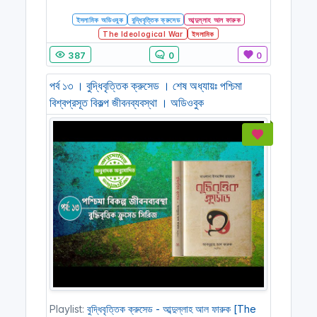
ইসলামিক অডিওবুক
বুদ্ধিবৃত্তিক ক্রুসেড
আব্দুল্লাহ আল ফারুক
The Ideological War
ইসলামিক
387
0
0
পর্ব ১৩ । বুদ্ধিবৃত্তিক ক্রুসেড । শেষ অধ্যায়ঃ পশ্চিমা
বিশ্বপ্রসূত বিকল্প জীবনব্যবস্থা । অডিওবুক
Playlist:
বুদ্ধিবৃত্তিক ক্রুসেড - আব্দুল্লাহ আল ফারুক [The