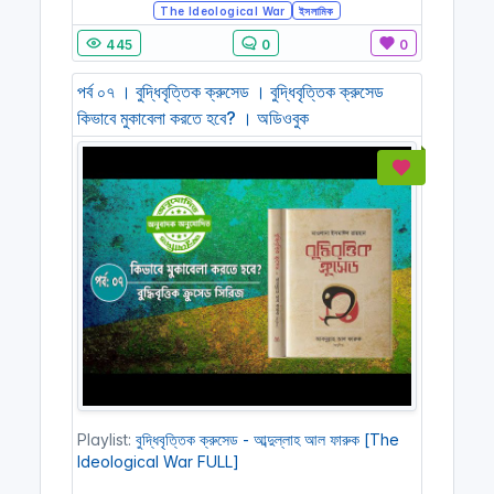
The Ideological War
ইসলামিক
445
0
0
পর্ব ০৭ । বুদ্ধিবৃত্তিক ক্রুসেড । বুদ্ধিবৃত্তিক ক্রুসেড
কিভাবে মুকাবেলা করতে হবে? । অডিওবুক
Playlist:
বুদ্ধিবৃত্তিক ক্রুসেড - আব্দুল্লাহ আল ফারুক [The
Ideological War FULL]