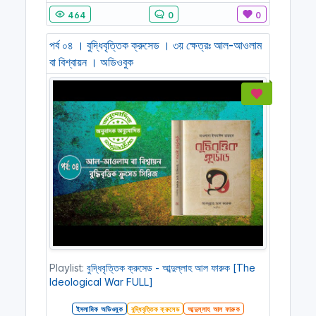
464
0
0
পর্ব ০৪ । বুদ্ধিবৃত্তিক ক্রুসেড । ৩য় ক্ষেত্রঃ আল-আওলাম
বা বিশ্বায়ন । অডিওবুক
Playlist:
বুদ্ধিবৃত্তিক ক্রুসেড - আব্দুল্লাহ আল ফারুক [The
Ideological War FULL]
ইসলামিক অডিওবুক
বুদ্ধিবৃত্তিক ক্রুসেড
আব্দুল্লাহ আল ফারুক