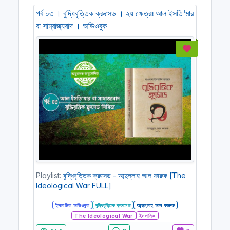
পর্ব ০৩ । বুদ্ধিবৃত্তিক ক্রুসেড । ২য় ক্ষেত্রঃ আল ইসতি'মার
বা সাম্রাজ্যবাদ । অডিওবুক
Playlist:
বুদ্ধিবৃত্তিক ক্রুসেড - আব্দুল্লাহ আল ফারুক [The
Ideological War FULL]
ইসলামিক অডিওবুক
বুদ্ধিবৃত্তিক ক্রুসেড
আব্দুল্লাহ আল ফারুক
The Ideological War
ইসলামিক