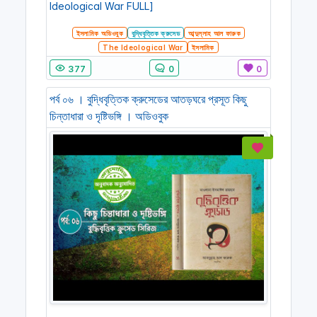
Ideological War FULL]
ইসলামিক অডিওবুক
বুদ্ধিবৃত্তিক ক্রুসেড
আব্দুল্লাহ আল ফারুক
The Ideological War
ইসলামিক
377
0
0
পর্ব ০৬ । বুদ্ধিবৃত্তিক ক্রুসেডের আতড়ঘরে প্রসূত কিছু
চিন্তাধারা ও দৃষ্টিভঙ্গি । অডিওবুক