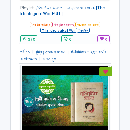
Playlist:
বুদ্ধিবৃত্তিক ক্রুসেড - আব্দুল্লাহ আল ফারুক [The
Ideological War FULL]
ইসলামিক অডিওবুক
বুদ্ধিবৃত্তিক ক্রুসেড
আব্দুল্লাহ আল ফারুক
The Ideological War
ইসলামিক
370
0
0
পর্ব ১০ । বুদ্ধিবৃত্তিক ক্রুসেড । ইয়াহুদিজম - ইহুদী ধর্মের
আদী-অন্ত । অডিওবুক