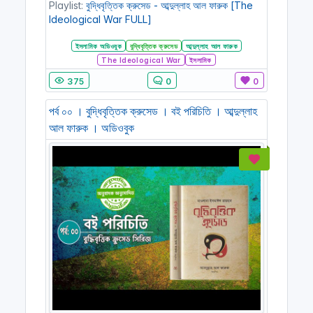
Playlist:
বুদ্ধিবৃত্তিক ক্রুসেড - আব্দুল্লাহ আল ফারুক [The
Ideological War FULL]
ইসলামিক অডিওবুক
বুদ্ধিবৃত্তিক ক্রুসেড
আব্দুল্লাহ আল ফারুক
The Ideological War
ইসলামিক
375
0
0
পর্ব ০০ । বুদ্ধিবৃত্তিক ক্রুসেড । বই পরিচিতি । আব্দুল্লাহ
আল ফারুক । অডিওবুক