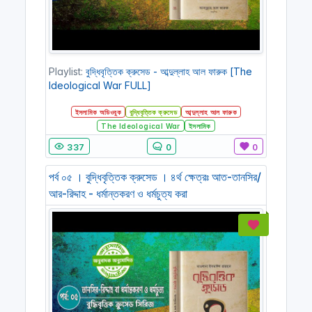
Playlist:
বুদ্ধিবৃত্তিক ক্রুসেড - আব্দুল্লাহ আল ফারুক [The
Ideological War FULL]
ইসলামিক অডিওবুক
বুদ্ধিবৃত্তিক ক্রুসেড
আব্দুল্লাহ আল ফারুক
The Ideological War
ইসলামিক
337
0
0
পর্ব ০৫ । বুদ্ধিবৃত্তিক ক্রুসেড । ৪র্থ ক্ষেত্রঃ আত-তানসির/
আর-রিদ্দাহ - ধর্মান্তকরণ ও ধর্মচুত্য করা