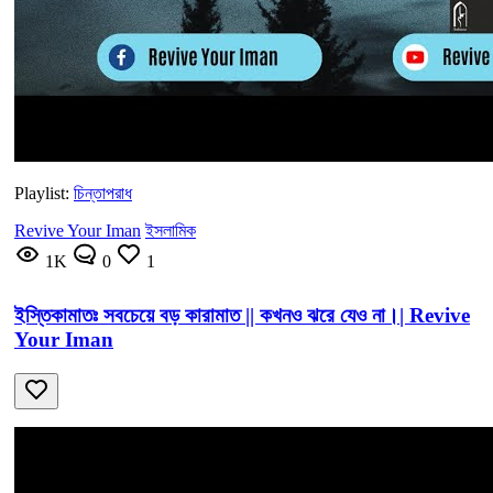
Playlist:
চিন্তাপরাধ
Revive Your Iman
ইসলামিক
1K
0
1
ইস্তিকামাতঃ সবচেয়ে বড় কারামাত || কখনও ঝরে যেও না।| Revive
Your Iman