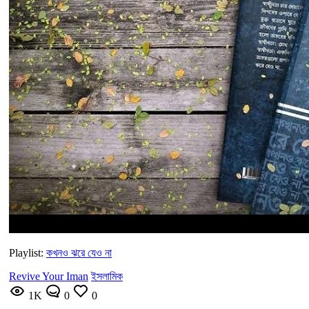
Playlist:
কখনও ঝরে যেও না
Revive Your Iman
ইসলামিক
1K
0
0