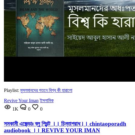
Playlist:
মুসলমানদের পতনে বিশ্ব কী হারালো
Revive Your Iman
ইসলামিক
1K
0
0
সমকামী এজেন্ডাঃ ব্লু প্রিন্ট ।। চিন্তাপরাধ।। chintaoporadh
audiobook ।। REVIVE YOUR IMAN