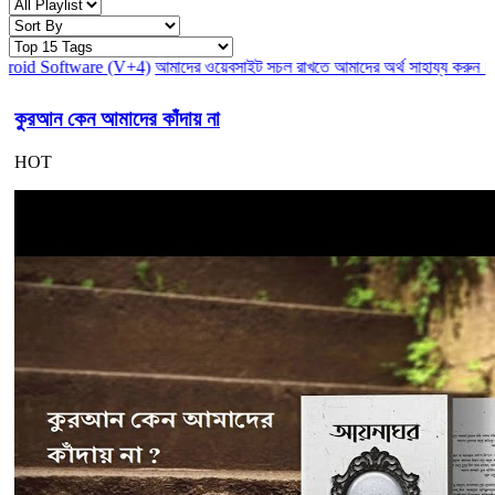
াদের ওয়েবসাইট সচল রাখতে আমাদের অর্থ সাহায্য করুন। আমরা একটি অলাভজনক ওয়ে
কুরআন কেন আমাদের কাঁদায় না
HOT