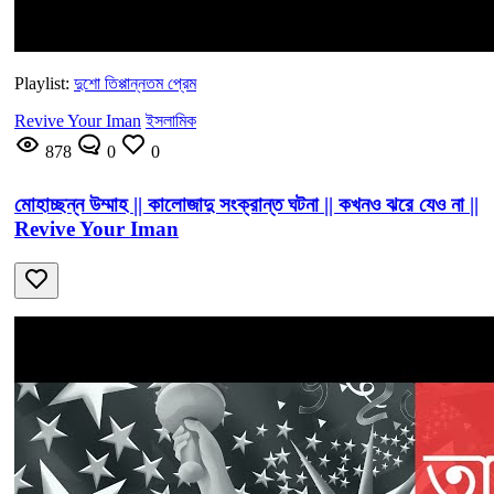
Playlist:
দুশো তিপ্পান্নতম প্রেম
Revive Your Iman
ইসলামিক
878
0
0
মোহাচ্ছন্ন উম্মাহ || কালোজাদু সংক্রান্ত ঘটনা || কখনও ঝরে যেও না ||
Revive Your Iman