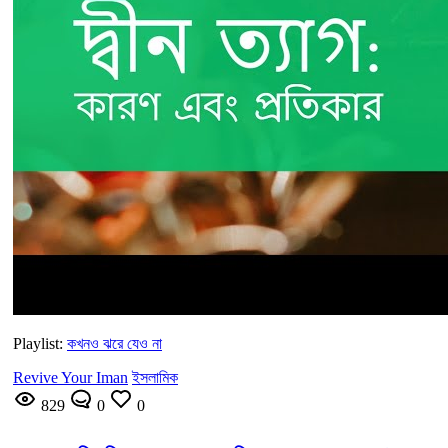
Playlist:
কখনও ঝরে যেও না
Revive Your Iman
ইসলামিক
829
0
0