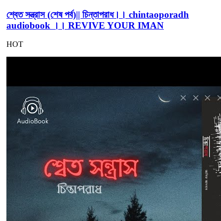
শ্বেত সন্ত্রাস (শেষ পর্ব)|| চিন্তাপরাধ।। chintaoporadh
audiobook ।। REVIVE YOUR IMAN
HOT