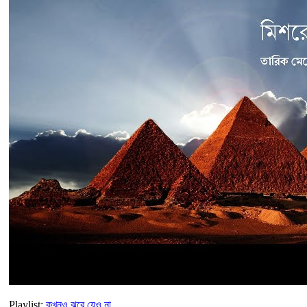
Playlist:
কখনও ঝরে যেও না