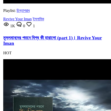
Playlist:
চিন্তাপরাধ
Revive Your Iman
ইসলামিক
1K
0
1
মুসলমানদের পতনে বিশ্ব কী হারালো (part 1)। Revive Your
Iman
HOT