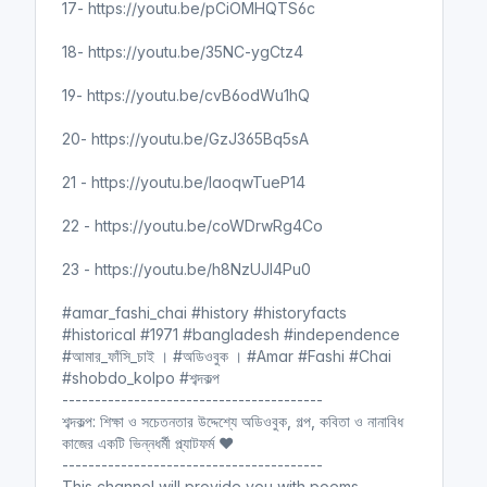
17- https://youtu.be/pCiOMHQTS6c
Shobdo Kolpo
আমার ফাঁসি চাই
18- https://youtu.be/35NC-ygCtz4
19- https://youtu.be/cvB6odWu1hQ
আমার ফাঁসি চাই । অডিওবুক । পর্ব ৫।
20- https://youtu.be/GzJ365Bq5sA
Amar Fashi Chai । #True
#History
(আমার ফাঁসি চাই)
21 - https://youtu.be/laoqwTueP14
Shobdo Kolpo
আমার ফাঁসি চাই
22 - https://youtu.be/coWDrwRg4Co
23 - https://youtu.be/h8NzUJI4Pu0
আমার ফাঁসি চাই । অডিওবুক । পর্ব ৬।
#amar_fashi_chai #history #historyfacts
Amar Fashi Chai । Audiobook
#historical #1971 #bangladesh #independence
#True #History
(আমার ফাঁসি চাই)
#আমার_ফাঁসি_চাই । #অডিওবুক । #Amar #Fashi #Chai
#shobdo_kolpo #শব্দকল্প
Shobdo Kolpo
----------------------------------------
আমার ফাঁসি চাই
শব্দকল্প: শিক্ষা ও সচেতনতার উদ্দেশ্যে অডিওবুক, গল্প, কবিতা ও নানাবিধ
কাজের একটি ভিন্নধর্মী প্ল্যাটফর্ম ❤️
----------------------------------------
This channel will provide you with poems,