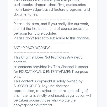
আমার ফাঁসি চাই । পর্ব ৭। অডিওবুক ।
audiobooks, dramas, short films, audiostories,
Amar Fashi Chai । Audiobook
many knowledge-based feature programs, and
#True #History
(আমার ফাঁসি চাই)
documentaries.
Shobdo Kolpo
----------------------------------------
আমার ফাঁসি চাই
Please do listen, and if you really like our work,
then hit the like button and of course press the
bell icon for future updates.
Please don't forget to subscribe to this channel.
আমার ফাঁসি চাই । পর্ব ৮। অডিওবুক ।
----------------------------------------
Amar Fashi Chai । Audiobook
ANTI-PIRACY WARNING
#True #History
(আমার ফাঁসি চাই)
---------------------------------------
This Channel Does Not Promotes Any illegal
Shobdo Kolpo
content ,
আমার ফাঁসি চাই
all contents provided by This Channel is meant
for EDUCATIONAL & ENTERTAINMENT purpose
only.
This content's copyright is solely owned by
আমার ফাঁসি চাই । পর্ব ৯। অডিওবুক ।
SHOBDO KOLPO. Any unauthorized
Amar Fashi Chai । Audiobook
reproduction, redistribution, or re-uploading of
#True #History
(আমার ফাঁসি চাই)
this material is strictly prohibited. Legal action will
Shobdo Kolpo
be taken against those who violate the
আমার ফাঁসি চাই
copyright of the material.