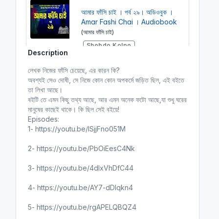
আমার ফাঁসি চাই । পর্ব ২৯। অডিওবুক ।
Amar Fashi Chai । Audiobook
(আমার ফাঁসি চাই)
Shobdo Kolpo
Description
আমার ফাঁসি চাই
লেখক নিজের ফাঁসি চেয়েছে, এর কারন কি?
অবশ্যই সেও দোষী, সে নিজে কোন কোন অপকর্মে জড়িত ছিল, এই বইতে
তা লিখা আছে।
আমার ফাঁসি চাই । শেষ পর্ব। অডিওবুক ।
বইটি তে এমন কিছু তথ্য আছে, আর এমন অনেক ফটো আছে,যা শুধু ঘরের
Amar Fashi Chai । Audiobook
মানুষের কাছেই থাকে। কি ছিল সেই বইয়ে!
(আমার ফাঁসি চাই)
Episodes:
1- https://youtu.be/lSjjFno051M
Shobdo Kolpo
আমার ফাঁসি চাই
2- https://youtu.be/PbOiEesC4Nk
3- https://youtu.be/4dIxVhDfC44
আমার ফাঁসি চাই । অডিওবুক । পর্ব ১ ।
4- https://youtu.be/AY7-dDlqkn4
Amar Fashi Chai
(আমার ফাঁসি চাই)
Shobdo Kolpo
5- https://youtu.be/rgAPELQBQZ4
আমার ফাঁসি চাই