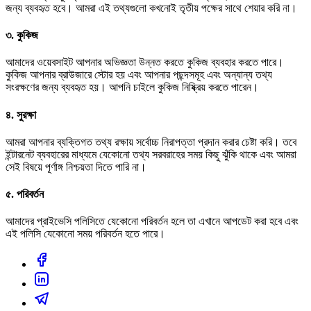
জন্য ব্যবহৃত হবে। আমরা এই তথ্যগুলো কখনোই তৃতীয় পক্ষের সাথে শেয়ার করি না।
৩. কুকিজ
আমাদের ওয়েবসাইট আপনার অভিজ্ঞতা উন্নত করতে কুকিজ ব্যবহার করতে পারে।
কুকিজ আপনার ব্রাউজারে স্টোর হয় এবং আপনার পছন্দসমূহ এবং অন্যান্য তথ্য
সংরক্ষণের জন্য ব্যবহৃত হয়। আপনি চাইলে কুকিজ নিষ্ক্রিয় করতে পারেন।
৪. সুরক্ষা
আমরা আপনার ব্যক্তিগত তথ্য রক্ষায় সর্বোচ্চ নিরাপত্তা প্রদান করার চেষ্টা করি। তবে
ইন্টারনেট ব্যবহারের মাধ্যমে যেকোনো তথ্য সরবরাহের সময় কিছু ঝুঁকি থাকে এবং আমরা
সেই বিষয়ে পূর্ণাঙ্গ নিশ্চয়তা দিতে পারি না।
৫. পরিবর্তন
আমাদের প্রাইভেসি পলিসিতে যেকোনো পরিবর্তন হলে তা এখানে আপডেট করা হবে এবং
এই পলিসি যেকোনো সময় পরিবর্তন হতে পারে।