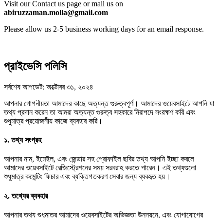
Visit our Contact us page or mail us on
abiruzzaman.molla@gmail.com
Please allow us 2-5 business working days for an email response.
প্রাইভেসি পলিসি
সর্বশেষ আপডেট: অক্টোবর ৩১, ২০২৪
আপনার গোপনীয়তা আমাদের কাছে অত্যন্ত গুরুত্বপূর্ণ। আমাদের ওয়েবসাইটে আপনি যা
তথ্য প্রদান করেন তা আমরা অত্যন্ত গুরুত্ব সহকারে নিরাপদে সংরক্ষণ করি এবং
শুধুমাত্র প্রয়োজনীয় কাজে ব্যবহার করি।
১. তথ্য সংগ্রহ
আপনার নাম, ইমেইল, এবং জেন্ডার সহ প্রোফাইল ছবির তথ্য আপনি ইচ্ছা করলে
আমাদের ওয়েবসাইটে রেজিস্ট্রেশনের সময় সরবরাহ করতে পারেন। এই তথ্যগুলো
শুধুমাত্র কমেন্টিং ফিচার এবং ব্যক্তিগতকরণ সেবার জন্য ব্যবহৃত হয়।
২. তথ্যের ব্যবহার
আপনার তথ্য শুধুমাত্র আমাদের ওয়েবসাইটের অভিজ্ঞতা উন্নয়নে, এবং যোগাযোগের