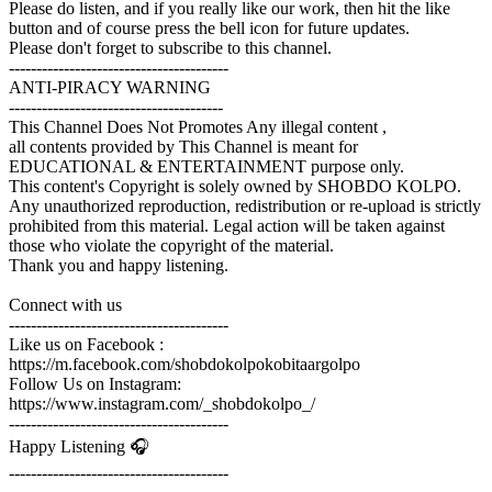
Please do listen, and if you really like our work, then hit the like
button and of course press the bell icon for future updates.
Please don't forget to subscribe to this channel.
----------------------------------------
ANTI-PIRACY WARNING
নতুন যুগের নির্মাতা । ইমাম হাসান আল বান্না । ড. ইউসুফ আল কারযাভী । পর্ব ৩
---------------------------------------
(ইমাম হাসান আল বান্না)
This Channel Does Not Promotes Any illegal content ,
Shobdo Kolpo
ইমাম হাসান আল বান্না
all contents provided by This Channel is meant for
EDUCATIONAL & ENTERTAINMENT purpose only.
This content's Copyright is solely owned by SHOBDO KOLPO.
Any unauthorized reproduction, redistribution or re-upload is strictly
prohibited from this material. Legal action will be taken against
those who violate the copyright of the material.
Thank you and happy listening.
Connect with us
----------------------------------------
Like us on Facebook :
https://m.facebook.com/shobdokolpokobitaargolpo
Follow Us on Instagram:
https://www.instagram.com/_shobdokolpo_/
----------------------------------------
Happy Listening 🎧
----------------------------------------