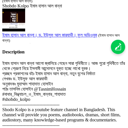
(ইমাম হাসান আল বান্না)
Shobdo Kolpo
ইমাম হাসান আল বান্না
ইমাম হাসান আল বান্না। ড. ইউসুফ আল কারযাভী। ফুল অডিওবুক
(ইমাম হাসান আল
বান্না)
Shobdo Kolpo
ইমাম হাসান আল বান্না
Description
ইমাম হাসান আল বান্না আলো জ্বালিয়ে গেছেন সারা পৃথিবীতে। আজ পুরো পৃথিবীতে তাঁর
থেকে প্রেরণা নিয়ে ইসলামী আন্দোলনে যুক্ত হচ্ছে লাখো যুবক।
প্রচ্ছদ প্রকাশনের বইঃ ইমাম হাসান আল বান্না, নতুন যুগের নির্মাতা
প্রতীক্ষিত নেতা ইমাম হাসান আল বান্না । ড. ইউসুফ আল কারযাভী । পর্ব ১
(ইমাম
লেখকঃ ড. ইউসুফ আল কারযাভী
হাসান আল বান্না)
অনুবাদকঃ মুহাম্মাদ শাহাদাত হোসাইন
Shobdo Kolpo
ইমাম হাসান আল বান্না
পাঠঃ তাসনিম হোসাইন @TasnimHossain
#বাধার_বিন্ধ্যাচল_ও_ইমাম_বান্নার_শাহাদাত
#shobdo_kolpo
----------------------------------------
Shodo Kolpo is a youtube feature channel in Bangladesh. This
ইখওয়ানুল মুসলিমিন প্রতিষ্ঠা । ইমাম হাসান আল বান্না । ড. ইউসুফ আল কারযাভী ।
channel will provide you poems, audiobooks, dramas, short films,
পর্ব দুই
(ইমাম হাসান আল বান্না)
audiostory, many knowledge-based programs & documentaries.
Shobdo Kolpo
ইমাম হাসান আল বান্না
----------------------------------------