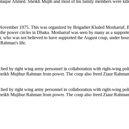
aque Ahmed. Sheikh Mujib and most of his family members were kille
ember 1975. This was organized by Brigadier Khaled Mosharraf, Bir
he power circles in Dhaka. Mosharraf was seen by many as a supporte
 who was not believed to have supported the August coup, under house
 Rahman's life.
ed by right wing army personnel in collaboration with right-wing polit
Sheikh Mujibur Rahman from power. The coup also freed Ziaur Rahman 
ed by right wing army personnel in collaboration with right-wing polit
Sheikh Mujibur Rahman from power. The coup also freed Ziaur Rahman 