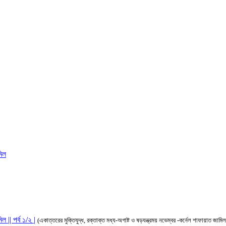
মিল
 || পর্ব ১/২ |
(একাত্তরের মুক্তিযুদ্ধ, রক্তাক্ত মধ্য-অগাষ্ট ও ষড়যন্ত্রময় নভেম্বর -কর্নেল শাফায়াত জামিল