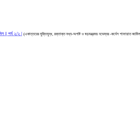
 || পর্ব ২/২ |
(একাত্তরের মুক্তিযুদ্ধ, রক্তাক্ত মধ্য-অগাষ্ট ও ষড়যন্ত্রময় নভেম্বর -কর্নেল শাফায়াত জামি