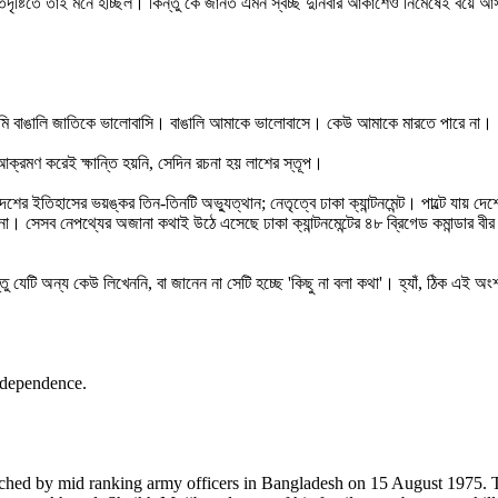
াতদৃষ্টিতে তাই মনে হচ্ছিল। কিন্তু কে জানত এমন স্বচ্ছ দুনির্বার আকাশেও নিমেষেই বয়
মি বাঙালি জাতিকে ভালোবাসি। বাঙালি আমাকে ভালোবাসে। কেউ আমাকে মারতে পারে না।
ক্রমণ করেই ক্ষান্তি হয়নি, সেদিন রচনা হয় লাশের স্তূপ।
র ইতিহাসের ভয়ঙ্কর তিন-তিনটি অভ্যুত্থান; নেতৃত্বে ঢাকা ক্যান্টনমেন্ট। পাল্টে যায় দ
ে না। সেসব নেপথ্যের অজানা কথাই উঠে এসেছে ঢাকা ক্যান্টনমেন্টের ৪৮ ব্রিগেড কমান্ডার বীর
েটি অন্য কেউ লিখেননি, বা জানেন না সেটি হচ্ছে 'কিছু না বলা কথা'। হ্যাঁ, ঠিক এই অং
ndependence.
ched by mid ranking army officers in Bangladesh on 15 August 1975. T