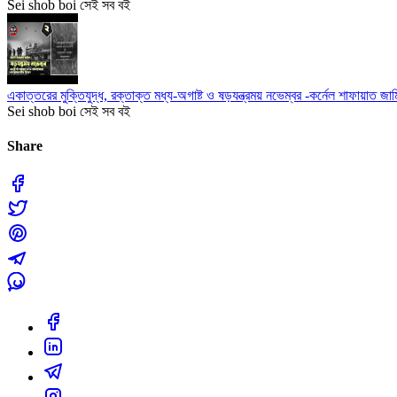
Sei shob boi সেই সব বই
একাত্তরের মুক্তিযুদ্ধ, রক্তাক্ত মধ্য-অগাষ্ট ও ষড়যন্ত্রময় নভেম্বর -কর্নেল শাফায়াত জামিল
Sei shob boi সেই সব বই
Share