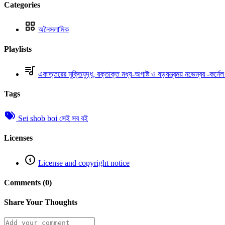
Categories
অনৈসলামিক
Playlists
একাত্তরের মুক্তিযুদ্ধ, রক্তাক্ত মধ্য-অগাষ্ট ও ষড়যন্ত্রময় নভেম্বর -কর্ন
Tags
Sei shob boi সেই সব বই
Licenses
License and copyright notice
Comments (0)
Share Your Thoughts