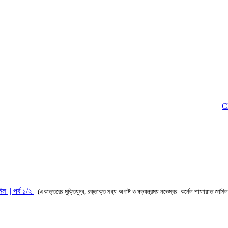
Click to
 || পর্ব ১/২ |
(একাত্তরের মুক্তিযুদ্ধ, রক্তাক্ত মধ্য-অগাষ্ট ও ষড়যন্ত্রময় নভেম্বর -কর্নেল শাফায়াত জামিল