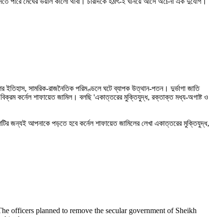
ে আসতে পারে মেঘের ভয়াল কালো থাবা। চারদিকে হঠাৎ-ই ঘনিয়ে আসে অচেনা এক দুর্যোগ।
েশের ইতিহাস, সামরিক-রাজনৈতিক পরিমণ্ডলে ঘটে ব্যাপক উত্থান-পতন। দুর্ভাগা জাতি
 বিক্রম কর্নেল শাফায়েত জামিল। বলছি 'একাত্তরের মুক্তিযুদ্ধ, রক্তাক্ত মধ্য-অগাষ্ট ও
শটির জন্যই আপনাকে পড়তে হবে কর্নেল শাফায়েত জামিলের লেখা একাত্তরের মুক্তিযুদ্ধ,
he officers planned to remove the secular government of Sheikh