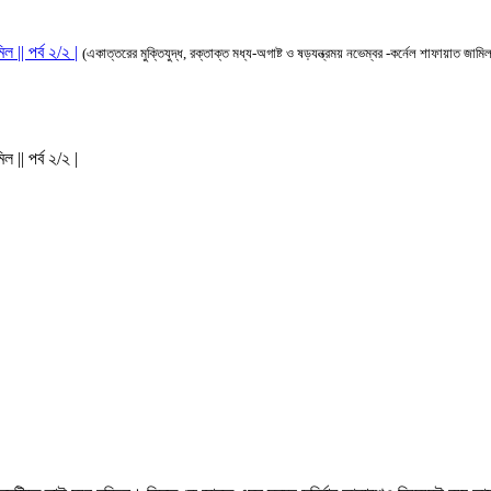
 || পর্ব ২/২ |
(একাত্তরের মুক্তিযুদ্ধ, রক্তাক্ত মধ্য-অগাষ্ট ও ষড়যন্ত্রময় নভেম্বর -কর্নেল শাফায়াত জামি
 || পর্ব ২/২ |