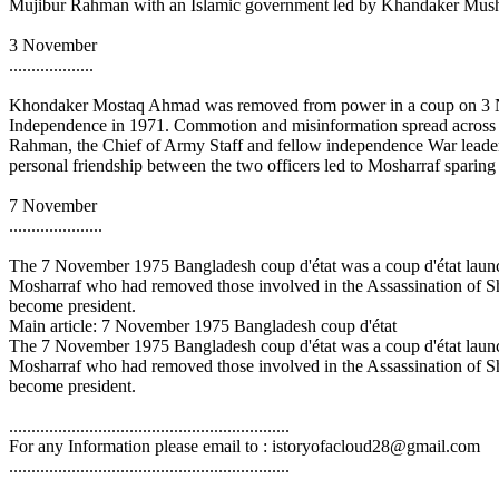
Mujibur Rahman with an Islamic government led by Khandaker Musht
3 November
...................
Khondaker Mostaq Ahmad was removed from power in a coup on 3 Nov
Independence in 1971. Commotion and misinformation spread across t
Rahman, the Chief of Army Staff and fellow independence War leader,
personal friendship between the two officers led to Mosharraf sparing
7 November
.....................
The 7 November 1975 Bangladesh coup d'état was a coup d'état launch
Mosharraf who had removed those involved in the Assassination of 
become president.
Main article: 7 November 1975 Bangladesh coup d'état
The 7 November 1975 Bangladesh coup d'état was a coup d'état launch
Mosharraf who had removed those involved in the Assassination of 
become president.
...............................................................
For any Information please email to : istoryofacloud28@gmail.com
...............................................................