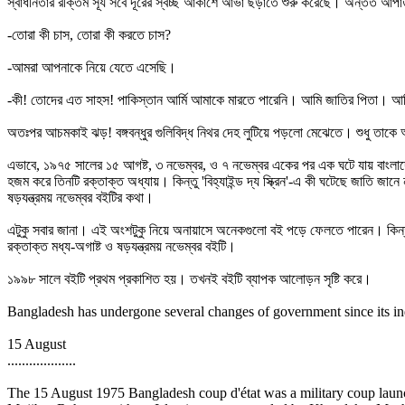
স্বাধীনতার রক্তিম সূর্য সবে দূরের স্বচ্ছ আকাশে আভা ছড়াতে শুরু করেছে। অন্তত আপ
-তোরা কী চাস, তোরা কী করতে চাস?
-আমরা আপনাকে নিয়ে যেতে এসেছি।
-কী! তোদের এত সাহস! পাকিস্তান আর্মি আমাকে মারতে পারেনি। আমি জাতির পিতা। আ
অতঃপর আচমকাই ঝড়! বঙ্গবন্ধুর গুলিবিদ্ধ নিথর দেহ লুটিয়ে পড়লো মেঝেতে। শুধু তাকে আ
এভাবে, ১৯৭৫ সালের ১৫ আগষ্ট, ৩ নভেম্বর, ও ৭ নভেম্বর একের পর এক ঘটে যায় বাংলাদেশে
হজম করে তিনটি রক্তাক্ত অধ্যায়। কিন্তু 'বিহ্যাইন্ড দ্য স্ক্রিন'-এ কী ঘটেছে জাতি জান
ষড়যন্ত্রময় নভেম্বর বইটির কথা।
এটুকু সবার জানা। এই অংশটুকু নিয়ে অনায়াসে অনেকগুলো বই পড়ে ফেলতে পারেন। কিন্তু য
রক্তাক্ত মধ্য-অগাষ্ট ও ষড়যন্ত্রময় নভেম্বর বইটি।
১৯৯৮ সালে বইটি প্রথম প্রকাশিত হয়। তখনই বইটি ব্যাপক আলোড়ন সৃষ্টি করে।
Bangladesh has undergone several changes of government since its i
15 August
...................
The 15 August 1975 Bangladesh coup d'état was a military coup laun