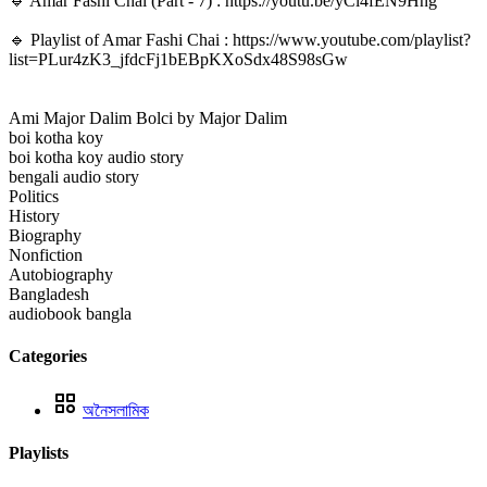
🔹 Amar Fashi Chai (Part - 7) : https://youtu.be/yCl4fEN9Hng
🔹 Playlist of Amar Fashi Chai : https://www.youtube.com/playlist?
list=PLur4zK3_jfdcFj1bEBpKXoSdx48S98sGw
Ami Major Dalim Bolci by Major Dalim
boi kotha koy
boi kotha koy audio story
bengali audio story
Politics
History
Biography
Nonfiction
Autobiography
Bangladesh
audiobook bangla
Categories
অনৈসলামিক
Playlists