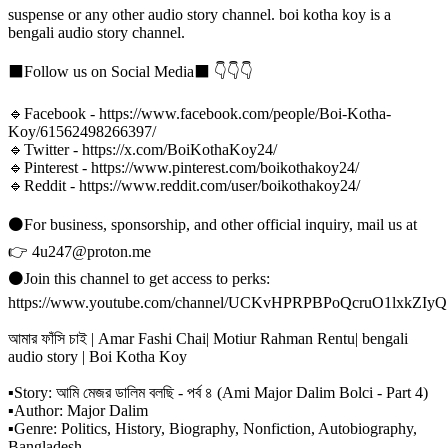
suspense or any other audio story channel. boi kotha koy is a
bengali audio story channel.
⬛Follow us on Social Media⬛ 👇👇👇
🔹Facebook - https://www.facebook.com/people/Boi-Kotha-
Koy/61562498266397/
🔹Twitter - https://x.com/BoiKothaKoy24/
🔹Pinterest - https://www.pinterest.com/boikothakoy24/
🔹Reddit - https://www.reddit.com/user/boikothakoy24/
⚫For business, sponsorship, and other official inquiry, mail us at
👉 4u247@proton.me
⚫Join this channel to get access to perks:
https://www.youtube.com/channel/UCKvHPRPBPoQcruO1lxkZIyQ
আমার ফাঁসি চাই | Amar Fashi Chai| Motiur Rahman Rentu| bengali
audio story | Boi Kotha Koy
▪Story: আমি মেজর ডালিম বলছি - পর্ব ৪ (Ami Major Dalim Bolci - Part 4)
▪Author: Major Dalim
▪Genre: Politics, History, Biography, Nonfiction, Autobiography,
Bangladesh