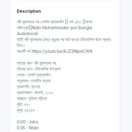
y
e
t
e
Description
i
r
n
f
নবী মুহাম্মদের পর-লেসলি হ্যাজেলটন || পর্ব ১/১৫ ||বাংলা
g
u
অডিওবুক||Nabi Muhammader por Bangla
s
l
Audiobook
l
বইটি নবী মুহাম্মদের (সাঃ) মৃত্যুর পর ঘটে যাওয়া ঐতিহাসিক ঘটনা প্রবাহ
নিয়ে।
s
পরবর্তী পর্ব https://youtu.be/8JZ2NIpACW8
c
r
বইয়ের নাম- নবী মুহাম্মদের পর
e
বইয়ের ধরণ- ঐতিহাসিক উপন্যাস
e
লেখক- লেসলি হ্যাজেলটন
n
অনুবাদক- তানভীর অন্তর
প্রকাশনী- চৈতন্য
প্রকাশকাল- আগস্ট, ২০২০
প্রচ্ছদ- সুবিনয় প্রীতম
পৃষ্ঠা: ৩২০
মূল্য: ৫৫০/=
0:00 - Intro
0:35 - Main