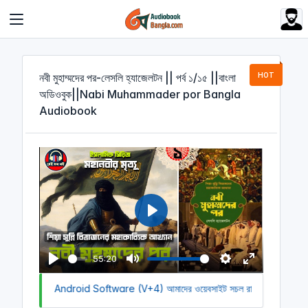
Cookies management panel
নবী মুহাম্মদের পর-লেসলি হ্যাজেলটন || পর্ব ১/১৫ ||বাংলা
HOT
অডিওবুক||Nabi Muhammader por Bangla
Audiobook
P
l
a
55:20
y
P
M
S
E
 Download Android Software (V+4)
l
u
আমাদের ওয়েবসাইট সচল রাখতে আমাদের অর্
e
n
a
t
t
t