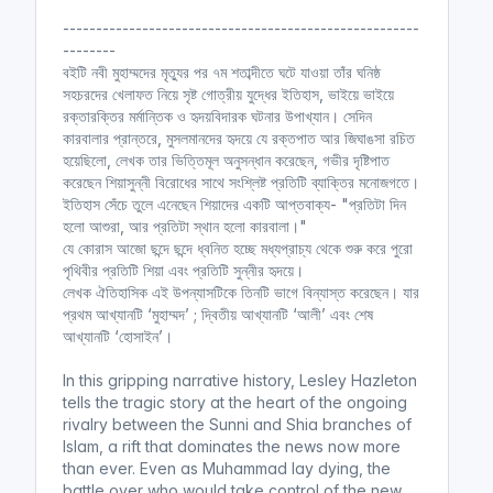
------------------------------------------------------
--------
বইটি নবী মুহাম্মদের মৃত্যুর পর ৭ম শতাব্দীতে ঘটে যাওয়া তাঁর ঘনিষ্ঠ
সহচরদের খেলাফত নিয়ে সৃষ্ট গোত্রীয় যুদ্ধের ইতিহাস, ভাইয়ে ভাইয়ে
রক্তারক্তির মর্মান্তিক ও হৃদয়বিদারক ঘটনার উপাখ্যান। সেদিন
কারবালার প্রান্তরে, মুসলমানদের হৃদয়ে যে রক্তপাত আর জিঘাঙসা রচিত
হয়েছিলো, লেখক তার ভিত্তিমূল অনুসন্ধান করেছেন, গভীর দৃষ্টিপাত
করেছেন শিয়াসুন্নী বিরোধের সাথে সংশ্লিষ্ট প্রতিটি ব্যাক্তির মনোজগতে।
ইতিহাস সেঁচে তুলে এনেছেন শিয়াদের একটি আপ্তবাক্য- "প্রতিটা দিন
হলো আশুরা, আর প্রতিটা স্থান হলো কারবালা।"
যে কোরাস আজো ছন্দে ছন্দে ধ্বনিত হচ্ছে মধ্যপ্রাচ্য থেকে শুরু করে পুরো
পৃথিবীর প্রতিটি শিয়া এবং প্রতিটি সুন্নীর হৃদয়ে।
লেখক ঐতিহাসিক এই উপন্যাসটিকে তিনটি ভাগে বিন্যাস্ত করেছেন। যার
প্রথম আখ্যানটি ‘মুহাম্মদ’ ; দ্বিতীয় আখ্যানটি ‘আলী’ এবং শেষ
আখ্যানটি ‘হোসাইন’।
In this gripping narrative history, Lesley Hazleton
tells the tragic story at the heart of the ongoing
rivalry between the Sunni and Shia branches of
Islam, a rift that dominates the news now more
than ever. Even as Muhammad lay dying, the
battle over who would take control of the new