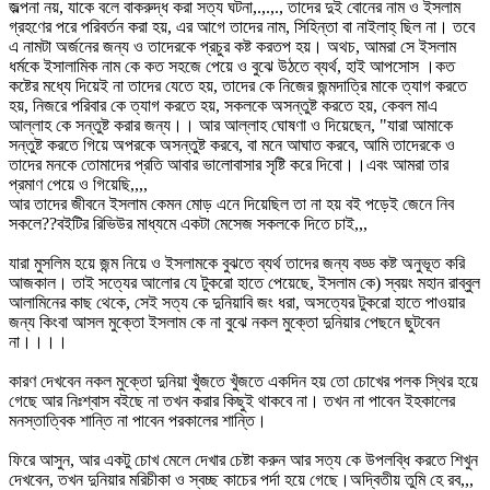
জল্পনা নয়, যাকে বলে বাকরুদ্ধ করা সত্য ঘটনা,.,.,., তাদের দুই বোনের নাম ও ইসলাম
গ্রহণের পরে পরিবর্তন করা হয়, এর আগে তাদের নাম, সিহিন্তা বা নাইলাহ্ ছিল না। তবে
এ নামটা অর্জনের জন্য ও তাদেরকে প্রচুর কষ্ট করতপ হয়। অথচ, আমরা সে ইসলাম
ধর্মকে ইসালামিক নাম কে কত সহজে পেয়ে ও বুঝে উঠতে ব্যর্থ, হাই আপসোস ।কত
কষ্টের মধ্যে দিয়েই না তাদের যেতে হয়, তাদের কে নিজের জন্মদাত্রি মাকে ত্যাগ করতে
হয়, নিজরে পরিবার কে ত্যাগ করতে হয়, সকলকে অসন্তুষ্ট করতে হয়, কেবল মাএ
আল্লাহ কে সন্তুষ্ট করার জন্য।। আর আল্লাহ ঘোষণা ও দিয়েছেন, "যারা আমাকে
সন্তুষ্ট করতে গিয়ে অপরকে অসন্তুষ্ট করবে, বা মনে আঘাত করবে, আমি তাদেরকে ও
তাদের মনকে তোমাদের প্রতি আবার ভালোবাসার সৃষ্টি করে দিবো।।এবং আমরা তার
প্রমাণ পেয়ে ও গিয়েছি,,,,
আর তাদের জীবনে ইসলাম কেমন মোড় এনে দিয়েছিল তা না হয় বই পড়েই জেনে নিব
সকলে??বইটির রিভিউর মাধ্যমে একটা মেসেজ সকলকে দিতে চাই,,,
যারা মুসলিম হয়ে জন্ম নিয়ে ও ইসলামকে বুঝতে ব্যর্থ তাদের জন্য বড্ড কষ্ট অনুভূত করি
আজকাল। তাই সত্যের আলোর যে টুকরো হাতে পেয়েছে, ইসলাম কে) স্বয়ং মহান রাব্বুল
আলামিনের কাছ থেকে, সেই সত্য কে দুনিয়াবি জং ধরা, অসত্যের টুকরো হাতে পাওয়ার
জন্য কিংবা আসল মুক্তো ইসলাম কে না বুঝে নকল মুক্তো দুনিয়ার পেছনে ছুটবেন
না।।।।
কারণ দেখবেন নকল মুক্তো দুনিয়া খুঁজতে খুঁজতে একদিন হয় তো চোখের পলক স্থির হয়ে
গেছে আর নিঃশ্বাস বইছে না তখন করার কিছুই থাকবে না। তখন না পাবেন ইহকালের
মনস্তাত্বিক শান্তি না পাবেন পরকালের শান্তি।
ফিরে আসুন, আর একটু চোখ মেলে দেখার চেষ্টা করুন আর সত্য কে উপলব্ধি করতে শিখুন
দেখবেন, তখন দুনিয়ার মরিচীকা ও স্বচ্ছ কাচের পর্দা হয়ে গেছে।অদ্বিতীয় তুমি হে রব,,,