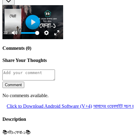
Play
0:22
Mute
Settings
Enter
fullscreen
Comments (0)
Share Your Thoughts
Comment
No comments available.
Click to Download Android Software (V+4)
আমাদের ওয়েবসাইট সচল রাখত
Description
📚বইঃ-ফেরা-১📚