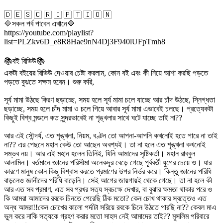
🇩 🇪 🇸 🇨 🇷 🇮 🇵 🇹 🇮 🇴 🇳
🔷সকল পর্ব পাবেন এখানে🔷
https://youtube.com/playlist?
list=PLZkv6D_e8R8Hae9nN4Dj3F940lUFpTmh8
📚বই রিভিউ📚
একটা বইয়ের রিভিউ দেওয়ার চেষ্টা করলাম, কোন বই এবং কী নিয়ে আশা করছি পড়তে
পড়তে বুঝতে সক্ষম হবেন। শুরু করি,
সূর্য মামা উঠছে কিরণ ছড়াচ্ছে, সময় হলে সূর্য মামা চলে যাচ্ছে আর চাঁদ উঠছে, স্নিগ্ধতা
ছড়াচ্ছে, সময় হলে চাঁদ মামা ও চলে গিয়ে আবার সূর্য মামা এভাবেই চলছে। প্রত্যেকটা
কিছুই বিশ্ব মন্ডলে কত সুন্দরভাবেই না শৃঙ্খলার সাথে ঘটে যাচ্ছে তাই না??
আর এই সৌন্দর্য, এত শৃঙ্খলা, নিয়ম, বণ্টন তো আপনা-আপনি কখনোই হতে পারে না তাই
না?? এর পেছনে মহান কেউ তো আছেন অবশ্যই। তা না হলে এত শৃঙ্খলা কখনোই
সম্ভব নয়। আর এই মহান হলেন তিনিই, যিনি আমাদের সৃষ্টিকর্তা। মহান রাব্বুল
আলামিন। বর্তমানে জ্ঞানের পরিসীমা অনেকদূর বেড়ে গেছে পূর্ববর্তী যুগের চেয়ে ও। যার
কারণে মানুষ কোন কিছু বিশ্বাস করতে প্রমাণের উপর নির্ভর করে। কিন্তু জ্ঞানের পরিধি
বাড়লেও জ্ঞানীদের পরিধি বাড়েনি। সেই আগের জায়গায়ই থেকে গেছে। তা না হলে কী
আর এত সব প্রমাণ, এত সব প্রখর সত্য স্বচক্ষে দেখার, বা বুঝার ক্ষমতা থাকার পরে ও
কি আমরা আমাদের রবকে চিনতে পেরেছি ঠিক মতো? কেন চোখ থাকার স্বত্তেও এত
অন্ধ আমরা!!কেন চোখের কালো পর্দাটা সরিয়ে রবকে চিনে উঠতে পারছি না?? কেবল মাএ
ভুল করে নাকি সত্যকে গ্রহণ করার মতো সাহস নেই আমাদের তাই?? মুসলিম পরিবারে