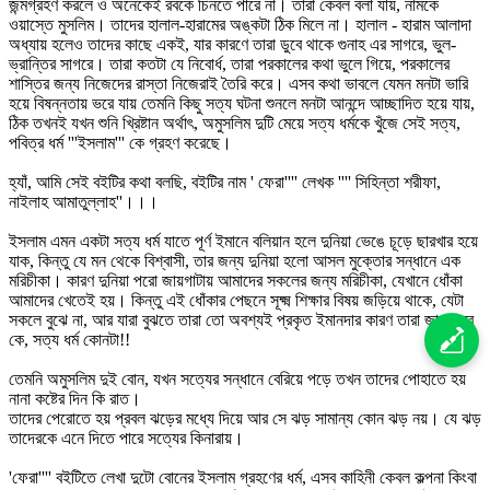
জন্মগ্রহণ করলে ও অনেকেই রবকে চিনতে পারে না। তারা কেবল বলা যায়, নামকে
ওয়াস্তে মুসলিম। তাদের হালাল-হারামের অঙ্কটা ঠিক মিলে না। হালাল - হারাম আলাদা
অধ্যায় হলেও তাদের কাছে একই, যার কারণে তারা ডুবে থাকে গুনাহ এর সাগরে, ভুল-
ভ্রান্তির সাগরে। তারা কতটা যে নিবোর্ধ, তারা পরকালের কথা ভুলে গিয়ে, পরকালের
শাস্তির জন্য নিজেদের রাস্তা নিজেরাই তৈরি করে। এসব কথা ভাবলে যেমন মনটা ভারি
হয়ে বিষন্নতায় ভরে যায় তেমনি কিছু সত্য ঘটনা শুনলে মনটা আনন্দে আচ্ছাদিত হয়ে যায়,
ঠিক তখনই যখন শুনি খ্রিষ্টান অর্থাৎ, অমুসলিম দুটি মেয়ে সত্য ধর্মকে খুঁজে সেই সত্য,
পবিত্র ধর্ম '''ইসলাম''' কে গ্রহণ করেছে।
হ্যাঁ, আমি সেই বইটির কথা বলছি, বইটির নাম ' ফেরা'''' লেখক '''' সিহিন্তা শরীফা,
নাইলাহ আমাতুল্লাহ''।।।
ইসলাম এমন একটা সত্য ধর্ম যাতে পূর্ণ ইমানে বলিয়ান হলে দুনিয়া ভেঙে চূড়ে ছারখার হয়ে
যাক, কিন্তু যে মন থেকে বিশ্বাসী, তার জন্য দুনিয়া হলো আসল মুক্তোর সন্ধানে এক
মরিচীকা। কারণ দুনিয়া পরো জায়গাটায় আমাদের সকলের জন্য মরিচীকা, যেখানে ধোঁকা
আমাদের খেতেই হয়। কিন্তু এই ধোঁকার পেছনে সূক্ষ্ম শিক্ষার বিষয় জড়িয়ে থাকে, যেটা
সকলে বুঝে না, আর যারা বুঝতে তারা তো অবশ্যই প্রকৃত ইমানদার কারণ তারা জানে, রব
কে, সত্য ধর্ম কোনটা!!
তেমনি অমুসলিম দুই বোন, যখন সত্যের সন্ধানে বেরিয়ে পড়ে তখন তাদের পোহাতে হয়
নানা কষ্টের দিন কি রাত।
তাদের পেরোতে হয় প্রবল ঝড়ের মধ্যে দিয়ে আর সে ঝড় সামান্য কোন ঝড় নয়। যে ঝড়
তাদেরকে এনে দিতে পারে সত্যের কিনারায়।
'ফেরা'''' বইটিতে লেখা দুটো বোনের ইসলাম গ্রহণের ধর্ম, এসব কাহিনী কেবল কল্পনা কিংবা