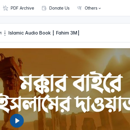
PDF Archive
Donate Us
Others
ল মাখতুৃম ┇ Islamic Audio Book ┇ Fahim 3M┇
P