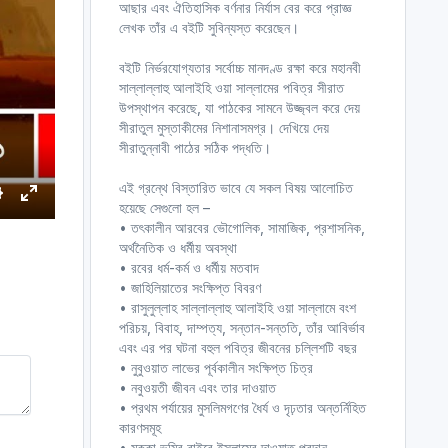
আছার এবং ঐতিহাসিক বর্ণনার নির্যাস বের করে প্রাজ্ঞ
লেখক তাঁর এ বইটি সুবিন্যস্ত করেছেন।
বইটি নির্ভরযোগ্যতার সর্বোচ্চ মানদণ্ড রক্ষা করে মহানবী
সাল্লাল্লাহু আলাইহি ওয়া সাল্লামের পবিত্র সীরাত
উপস্থাপন করেছে, যা পাঠকের সামনে উজ্জ্বল করে দেয়
সীরাতুল মুস্তাকীমের নিশানাসমগ্র। দেখিয়ে দেয়
সীরাতুন্নাবী পাঠের সঠিক পদ্ধতি।
এই গ্রন্থে বিস্তারিত ভাবে যে সকল বিষয় আলোচিত
হয়েছে সেগুলো হল –
S
E
• তৎকালীন আরবের ভৌগোলিক, সামাজিক, প্রশাসনিক,
e
n
অর্থনৈতিক ও ধর্মীয় অবস্থা
t
• রবের ধর্ম-কর্ম ও ধর্মীয় মতবাদ
e
• জাহিলিয়াতের সংক্ষিপ্ত বিবরণ
r
• রাসুলুল্লাহ সাল্লাল্লাহু আলাইহি ওয়া সাল্লামে বংশ
পরিচয়, বিবাহ, দাম্পত্য, সন্তান-সন্ততি, তাঁর আবির্ভাব
n
f
এবং এর পর ঘটনা বহুল পবিত্র জীবনের চল্লিশটি বছর
g
u
• নুবুওয়াত লাভের পূর্বকালীন সংক্ষিপ্ত চিত্র
s
l
• নবুওয়তী জীবন এবং তার দাওয়াত
l
• প্রথম পর্যায়ের মুসলিমগণের ধৈর্য ও দৃঢ়তার অন্তর্নিহিত
s
কারণসমূহ
c
• মক্কা ভূমির বাইরে ইসলামের দাওয়াত প্রদান