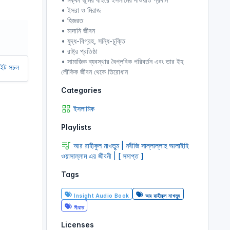
r
• ইসরা ও মিরাজ
• হিজরত
e
• মাদানি জীবন
e
• যুদ্ধ-বিগ্রহ, সন্ধি-চুক্তি
n
• রাষ্ট্র প্রতিষ্ঠা
• সামাজিক ব্যবস্থার বৈপ্লবিক পরিবর্তন এবং তার ইহ
ে আমাদের অর্থ সাহায্য করুন। আমরা একটি অলাভজনক ওয়েবসাইট, আমরা ওয়েবসাইট থেকে ক
লৌকিক জীবন থেকে তিরোধান
Categories
ইসলামিক
Playlists
আর রাহীকুল মাখতুৃম | নবীজি সাল্লাল্লাহু আলাইহি
ওয়াসাল্লাম এর জীবনী | [ সমাপ্ত ]
Tags
Insight Audio Book
আর রাহীকুল মাখতুৃম
সীরাত
Licenses