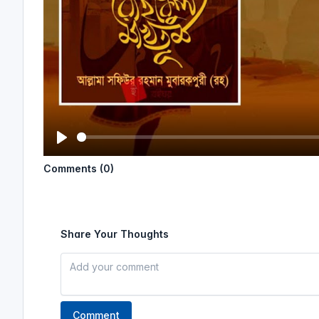
P
Comments (0)
l
a
y
Share Your Thoughts
Comment