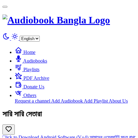
Cookies management panel
Home
Audiobooks
Playlists
PDF Archive
Donate Us
Others
Request a channel
Add Audiobook
Add Playlist
About Us
সারি সারি সেতারা
Click to Download Android Software (V+4)
আমাদের ওয়েবসাইট সচল রাখতে 