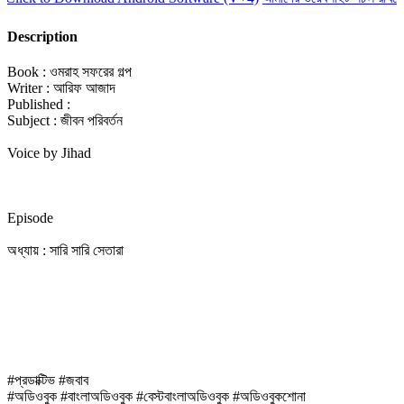
Description
Book : ওমরাহ সফরের গল্প
Writer : আরিফ আজাদ
Published :
Subject : জীবন পরিবর্তন
Voice by Jihad
Episode
অধ্যায় : সারি সারি সেতারা
#প্রডাক্টিভ #জবাব
#অডিওবুক #বাংলাঅডিওবুক #বেস্টবাংলাঅডিওবুক #অডিওবুকশোনা