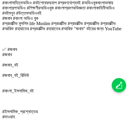
#বাংলাসাহিত্যঅডিও #বইশোনারঅ্যাপ #শ্রবণযোগ্যবই #অডিওবুকবাংলাভাষায়
#বাংলাগল্পঅডিও #শিক্ষণীয়অডিওবুক #বাংলাশ্রবণঅভিজ্ঞতা #বাংলাকাহিনীঅডিও
#বইশুনুন #উত্তমঅডিওবই
#জবাব #বাংলা অডিও বুক
#প্রডাক্টিভ মুসলিম life Muslim #প্রডাক্টিভ #প্রডাক্টিভ #প্রডাক্টিভ #প্রডাক্টিভ
#আরিফ #হায়াতের #প্রডাক্টিভ #হায়াতের #আরিফ "জবাব" বইয়ের জন্য YouTube
✅ #জবাব
#জবাব
#জবাব_বই
#জবাব_বই_রিভিউ
#বাংলা_ইসলামিক_বই
#ইসলামিক_প্রশ্নোত্তর
#দাওয়াহ