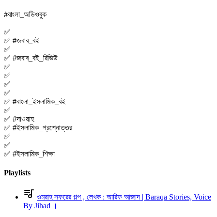
#বাংলা_অডিওবুক
✅
✅ #জবাব_বই
✅
✅ #জবাব_বই_রিভিউ
✅
✅
✅
✅
✅ #বাংলা_ইসলামিক_বই
✅
✅ #দাওয়াহ
✅ #ইসলামিক_প্রশ্নোত্তর
✅
✅
✅ #ইসলামিক_শিক্ষা
Playlists
ওমরাহ সফরের গল্প , লেখক : আরিফ আজাদ | Baraqa Stories, Voice
By Jihad ।