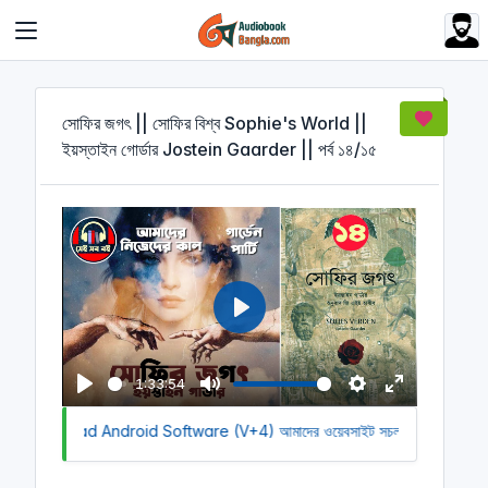
Cookies management panel
সোফির জগৎ || সোফির বিশ্ব Sophie's World ||
ইয়স্তাইন গোর্ডার Jostein Gaarder || পর্ব ১৪/১৫
P
l
a
1:33:54
y
P
M
S
E
to Download Android Software (V+4)
l
u
আমাদের ওয়েবসাইট সচল রাখতে আমাদের অ
e
n
a
t
t
t
y
e
t
e