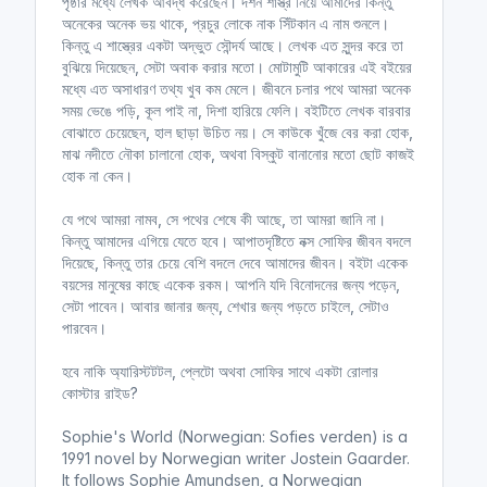
পৃষ্ঠার মধ্যে লেখক আবদ্ধ করেছেন। দর্শন শাস্ত্র নিয়ে আমাদের কিন্তু
অনেকের অনেক ভয় থাকে, প্রচুর লোকে নাক সিঁটকান এ নাম শুনলে।
কিন্তু এ শাস্ত্রের একটা অদ্ভুত সৌন্দর্য আছে। লেখক এত সুন্দর করে তা
বুঝিয়ে দিয়েছেন, সেটা অবাক করার মতো। মোটামুটি আকারের এই বইয়ের
মধ্যে এত অসাধারণ তথ্য খুব কম মেলে। জীবনে চলার পথে আমরা অনেক
সময় ভেঙে পড়ি, কূল পাই না, দিশা হারিয়ে ফেলি। বইটিতে লেখক বারবার
বোঝাতে চেয়েছেন, হাল ছাড়া উচিত নয়। সে কাউকে খুঁজে বের করা হোক,
মাঝ নদীতে নৌকা চালানো হোক, অথবা বিস্কুট বানানোর মতো ছোট কাজই
হোক না কেন।
যে পথে আমরা নামব, সে পথের শেষে কী আছে, তা আমরা জানি না।
কিন্তু আমাদের এগিয়ে যেতে হবে। আপাতদৃষ্টিতে নক্স সোফির জীবন বদলে
দিয়েছে, কিন্তু তার চেয়ে বেশি বদলে দেবে আমাদের জীবন। বইটা একেক
বয়সের মানুষের কাছে একেক রকম। আপনি যদি বিনোদনের জন্য পড়েন,
সেটা পাবেন। আবার জানার জন্য, শেখার জন্য পড়তে চাইলে, সেটাও
পারবেন।
হবে নাকি অ্যারিস্টটটল, প্লেটো অথবা সোফির সাথে একটা রোলার
কোস্টার রাইড?
Sophie's World (Norwegian: Sofies verden) is a
1991 novel by Norwegian writer Jostein Gaarder.
It follows Sophie Amundsen, a Norwegian