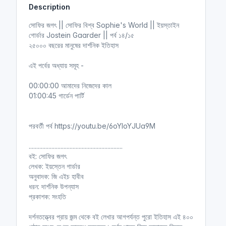
Description
i
r
n
f
সোফির জগৎ || সোফির বিশ্ব Sophie's World || ইয়স্তাইন
g
u
গোর্ডার Jostein Gaarder || পর্ব ১৪/১৫
s
l
২৫০০০ বছরের মানুষের দার্শনিক ইতিহাস
l
এই পর্বের অধ্যায় সমূহ -
s
c
00:00:00 আমাদের নিজেদের কাল
r
01:00:45 গার্ডেন পার্টি
e
e
n
পরবর্তী পর্ব https://youtu.be/6oYloYJUa9M
..............................................................
বই: সোফির জগৎ
লেখক: ইয়স্তেন গার্ডার
অনুবাদক: জি এইচ হাবীব
ধরন: দার্শনিক উপন্যাস
প্রকাশক: সংহতি
দর্শনতত্ত্বের প্রায় জন্ম থেকে বই লেখার আগপর্যন্ত পুরো ইতিহাস এই ৪০০