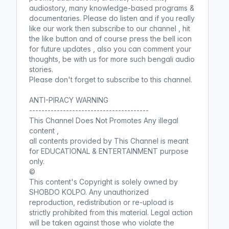
audiostory, many knowledge-based programs &
গল্প ১০
(এবার ভিন্ন কিছু হোক)
documentaries. Please do listen and if you really
Shobdo Kolpo
like our work then subscribe to our channel , hit
এবার ভিন্ন কিছু হোক
the like button and of course press the bell icon
for future updates , also you can comment your
thoughts, be with us for more such bengali audio
stories.
যে যাই বলুক পিছে । এবার ভিন্ন কিছু হোক
Please don't forget to subscribe to this channel.
। আরিফ আজাদ ।এবার ভিন্ন কিছু হোক
অডিওবুক । গল্প ৯
(এবার ভিন্ন কিছু হোক)
ANTI-PIRACY WARNING
---------------------------------------
Shobdo Kolpo
This Channel Does Not Promotes Any illegal
এবার ভিন্ন কিছু হোক
content ,
all contents provided by This Channel is meant
for EDUCATIONAL & ENTERTAINMENT purpose
only.
যদি তোর ডাক শুনে কেউ না আসে । এবার
©
ভিন্ন কিছু হোক । আরিফ আজাদ ।এবার
This content's Copyright is solely owned by
ভিন্ন কিছু হোক অডিওবুক । গল্প ৮
(এবার
SHOBDO KOLPO. Any unauthorized
ভিন্ন কিছু হোক)
reproduction, redistribution or re-upload is
Shobdo Kolpo
strictly prohibited from this material. Legal action
এবার ভিন্ন কিছু হোক
will be taken against those who violate the