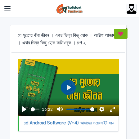
Cookies management panel
যে সুতোয় বাঁধা জীবন । এবার ভিন্ন কিছু হোক । আরিফ আজাদ
। এবার ভিন্ন কিছু হোক অডিওবুক । গল্প ২
P
l
a
16:22
y
P
M
S
E
to Download Android Software (V+4)
l
u
আমাদের ওয়েবসাইট সচল রাখতে আমাদের অ
e
n
a
t
t
t
y
e
t
e