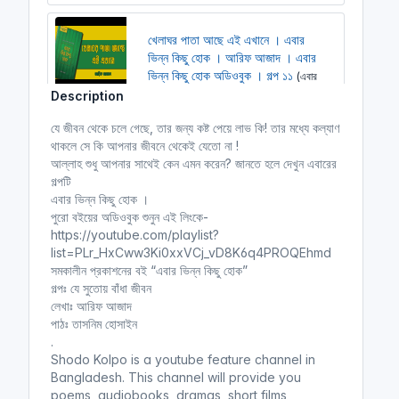
খেলাঘর পাতা আছে এই এখানে । এবার
ভিন্ন কিছু হোক । আরিফ আজাদ । এবার
ভিন্ন কিছু হোক অডিওবুক । গল্প ১১
(এবার
ভিন্ন কিছু হোক)
Description
Shobdo Kolpo
যে জীবন থেকে চলে গেছে, তার জন্য কষ্ট পেয়ে লাভ কি! তার মধ্যে কল্যাণ
এবার ভিন্ন কিছু হোক
থাকলে সে কি আপনার জীবনে থেকেই যেতো না !
আল্লাহ শুধু আপনার সাথেই কেন এমন করেন? জানতে হলে দেখুন এবারের
গল্পটি
এবার ভিন্ন কিছু হোক ।
হৃদয়ের জানালাটা খুলে দাও না । এবার ভিন্ন
পুরো বইয়ের অডিওবুক শুনুন এই লিংকে-
কিছু হোক । আরিফ আজাদ ।এবার ভিন্ন
https://youtube.com/playlist?
কিছু হোক অডিওবুক । গল্প ১২
(এবার ভিন্ন
list=PLr_HxCww3Ki0xxVCj_vD8K6q4PROQEhmd
কিছু হোক)
সমকালীন প্রকাশনের বই “এবার ভিন্ন কিছু হোক”
গল্পঃ যে সুতোয় বাঁধা জীবন
Shobdo Kolpo
লেখাঃ আরিফ আজাদ
এবার ভিন্ন কিছু হোক
পাঠঃ তাসনিম হোসাইন
.
Shodo Kolpo is a youtube feature channel in
Bangladesh. This channel will provide you
খুলে যাক জীবনের বদ্ধ দুয়ার । এবার ভিন্ন
poems, audiobooks, dramas, short films,
কিছু হোক । আরিফ আজাদ । অডিওবুক ।