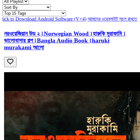
k to Download Android Software (V+4)
আমাদের ওয়েবসাইট সচল রাখতে আমাদ
নরওয়েজিয়ান উড ২।Norwegian Wood।হারুকি মুরাকামি।
ভালোবাসার গল্প।Bangla Audio Book।haruki
murakami আলো