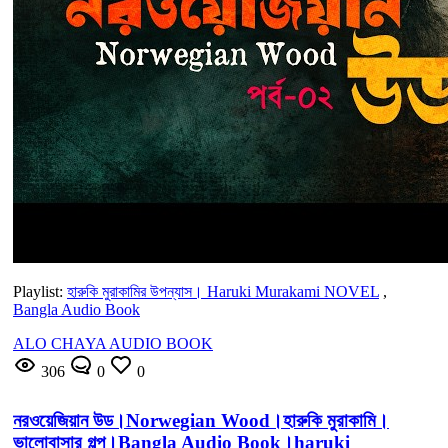
Playlist:
হারুকি মুরাকামির উপন্যাস। Haruki Murakami NOVEL
,
Bangla Audio Book
ALO CHAYA AUDIO BOOK
306
0
0
নরওয়েজিয়ান উড।Norwegian Wood।হারুকি মুরাকামি।
ভালোবাসার গল্প।Bangla Audio Book।haruki