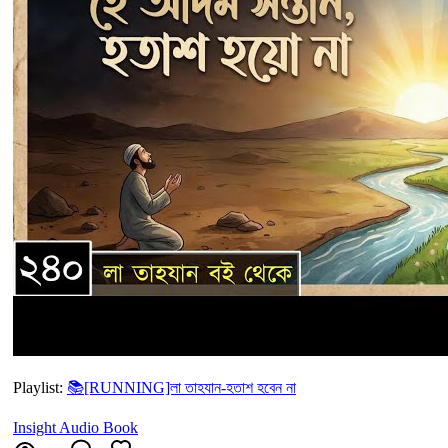
Playlist:
📚[RUNNING]লা তাহযান-হতাশ হবেন না
Insight Audio Book