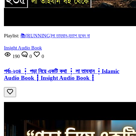
Playlist:
📚[RUNNING]লা তাহযান-হতাশ হবেন না
Insight Audio Book
190
0
0
পর্বঃ-২৩৪ ┇ পড়া নিয়ে একটি কথা ┇ লা তাহযান ┇Islamic
Audio Book ┇ Insight Audio Book ┇