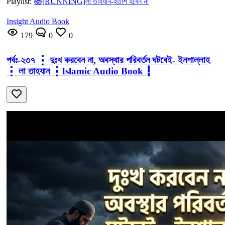
Playlist:
📚[RUNNING]লা তাহযান-হতাশ হবেন না
Insight Audio Book
179
0
0
পর্বঃ-২৩৭ ┇ দুঃখ করবেন না, অবস্থার পরিবর্তন ঘটবেই- ইনশাল্লাহ
┇ লা তাহযান ┇Islamic Audio Book ┇