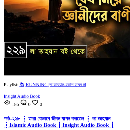
Playlist:
📚[RUNNING]লা তাহযান-হতাশ হবেন না
Insight Audio Book
186
0
0
পর্বঃ-২২৮ ┇ তারা যেভাবে জীবন যাপন করতেন ┇ লা তাহযান
┇Islamic Audio Book ┇ Insight Audio Book ┇