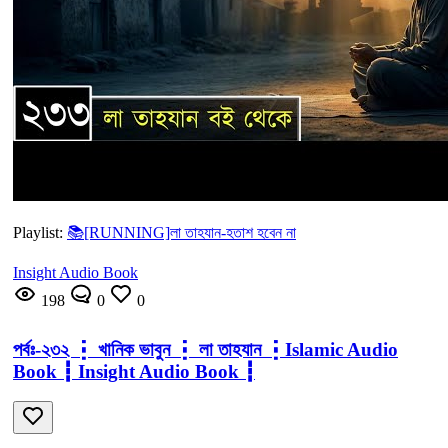
Playlist:
📚[RUNNING]লা তাহযান-হতাশ হবেন না
Insight Audio Book
198
0
0
পর্বঃ-২৩২ ┇ খানিক ভাবুন ┇ লা তাহযান ┇Islamic Audio
Book ┇ Insight Audio Book ┇