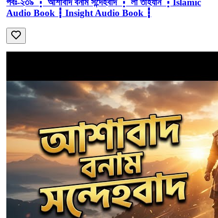
পর্বঃ-২৩৯ ┇ আশাবাদ বনাম সন্দেহবাদ ┇ লা তাহযান ┇Islamic
Audio Book ┇ Insight Audio Book ┇