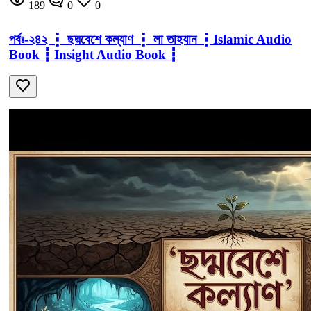
189
0
0
পর্বঃ-২৪২ ┇ ছদ্মবেশে কল্যাণ ┇ লা তাহযান ┇Islamic Audio
Book ┇ Insight Audio Book ┇