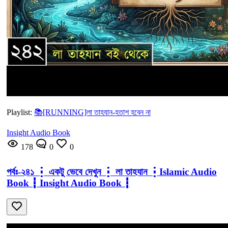
Playlist:
📚[RUNNING]লা তাহযান-হতাশ হবেন না
Insight Audio Book
178
0
0
পর্বঃ-২৪১ ┇ একটু ভেবে দেখুন ┇ লা তাহযান ┇Islamic Audio
Book ┇ Insight Audio Book ┇