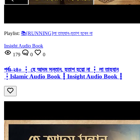
Playlist:
📚[RUNNING]লা তাহযান-হতাশ হবেন না
Insight Audio Book
179
0
0
পর্বঃ-২৪০ ┇ হে আদম সন্তান, হতাশ হয়ো না ┇ লা তাহযান
┇Islamic Audio Book ┇ Insight Audio Book ┇