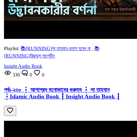
Playlist:
📚[RUNNING]লা তাহযান-হতাশ হবেন না
,
📚
[RUNNING]রিয়াদুস সালেহীন
Insight Audio Book
330
0
0
পর্বঃ-২৩০ ┇ আশাপ্রদ মনোভাবের গুরুত্ব ┇ লা তাহযান
┇Islamic Audio Book ┇ Insight Audio Book ┇