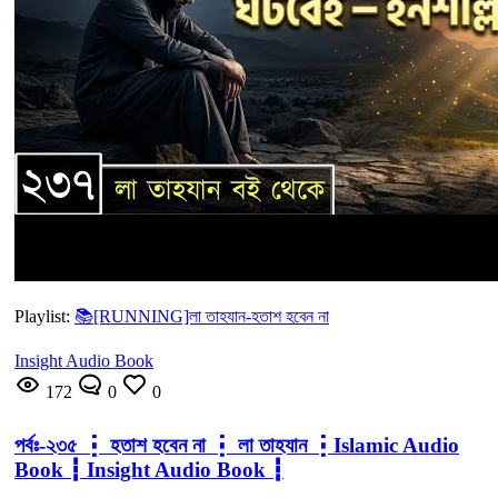
Playlist:
📚[RUNNING]লা তাহযান-হতাশ হবেন না
Insight Audio Book
172
0
0
পর্বঃ-২৩৫ ┇ হতাশ হবেন না ┇ লা তাহযান ┇Islamic Audio
Book ┇ Insight Audio Book ┇