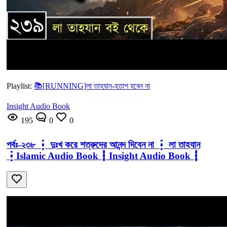
Playlist:
📚[RUNNING]লা তাহযান-হতাশ হবেন না
Insight Audio Book
195
0
0
পর্বঃ-২৩৮ ┇ দুঃখ করে শত্রুদের আনন্দ দিবেন না ┇ লা তাহযান
┇Islamic Audio Book ┇ Insight Audio Book ┇