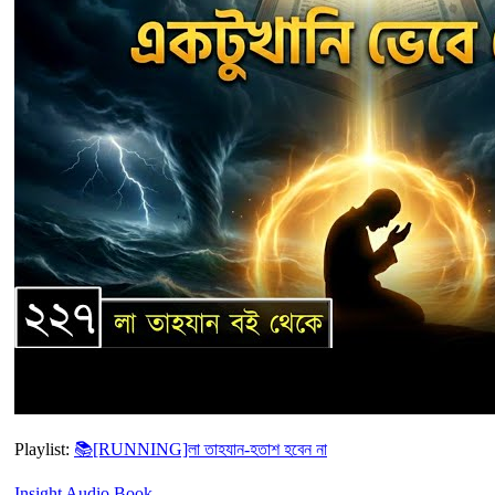
Playlist:
📚[RUNNING]লা তাহযান-হতাশ হবেন না
Insight Audio Book