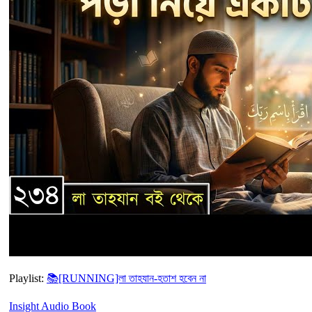
Playlist:
📚[RUNNING]লা তাহযান-হতাশ হবেন না
Insight Audio Book