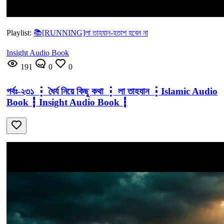
Playlist:
📚[RUNNING]লা তাহযান-হতাশ হবেন না
Insight Audio Book
191
0
0
পর্বঃ-২৩১ ┇ ধৈর্য নিয়ে কিছু কথা ┇ লা তাহযান ┇Islamic Audio
Book ┇ Insight Audio Book ┇