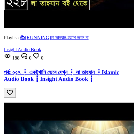
Playlist:
📚[RUNNING]লা তাহযান-হতাশ হবেন না
Insight Audio Book
188
0
0
পর্বঃ-২২৭ ┇ একটুখানি ভেবে দেখুন ┇ লা তাহযান ┇Islamic
Audio Book ┇ Insight Audio Book ┇