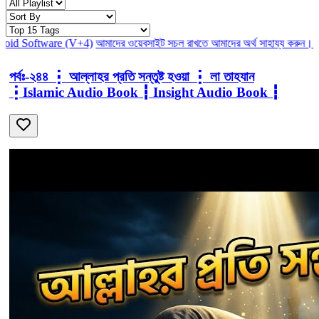
 ওয়েবসাইট সচল রাখতে আমাদের অর্থ সাহায্য করুন। আমরা একটি অলাভজনক ওয়েবসাই
পর্বঃ-২৪৪ ┇ আল্লাহর প্রতি সন্তুষ্ট হওয়া ┇ লা তাহযান
┇Islamic Audio Book ┇ Insight Audio Book ┇