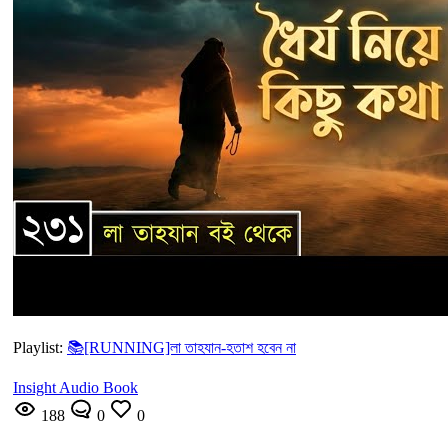
Playlist:
📚[RUNNING]লা তাহযান-হতাশ হবেন না
Insight Audio Book
188
0
0