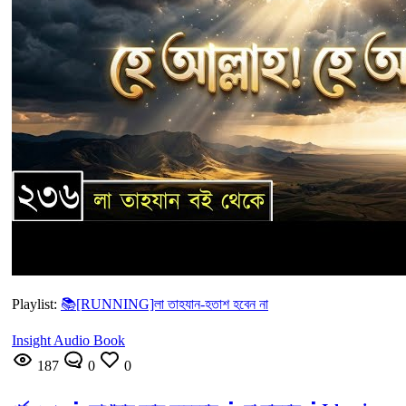
Playlist:
📚[RUNNING]লা তাহযান-হতাশ হবেন না
Insight Audio Book
187
0
0