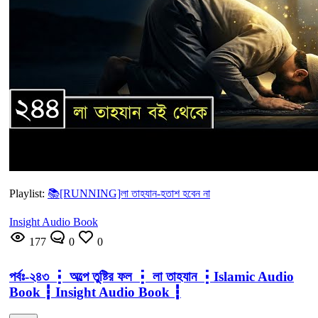
Playlist:
📚[RUNNING]লা তাহযান-হতাশ হবেন না
Insight Audio Book
177
0
0
পর্বঃ-২৪৩ ┇ অল্পে তুষ্টির ফল ┇ লা তাহযান ┇Islamic Audio
Book ┇ Insight Audio Book ┇