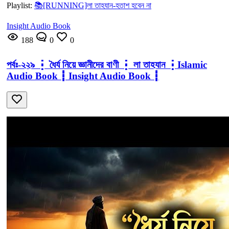
Playlist:
📚[RUNNING]লা তাহযান-হতাশ হবেন না
Insight Audio Book
188
0
0
পর্বঃ-২২৯ ┇ ধৈর্য নিয়ে জ্ঞানীদের বাণী ┇ লা তাহযান ┇Islamic
Audio Book ┇ Insight Audio Book ┇