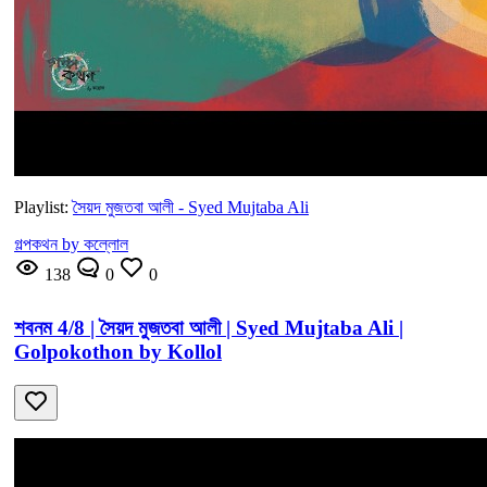
Playlist:
সৈয়দ মুজতবা আলী - Syed Mujtaba Ali
গল্পকথন by কল্লোল
138
0
0
শবনম 4/8 | সৈয়দ মুজতবা আলী | Syed Mujtaba Ali |
Golpokothon by Kollol