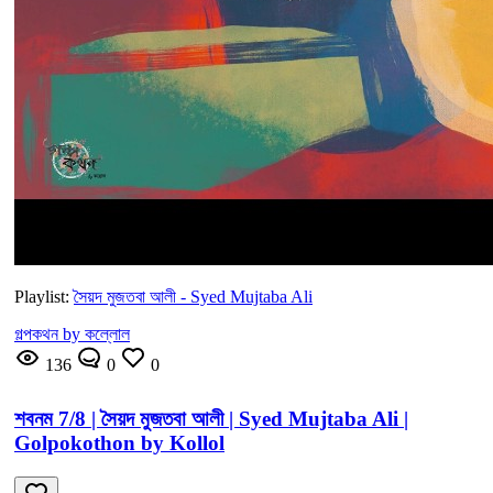
Playlist:
সৈয়দ মুজতবা আলী - Syed Mujtaba Ali
গল্পকথন by কল্লোল
136
0
0
শবনম 7/8 | সৈয়দ মুজতবা আলী | Syed Mujtaba Ali |
Golpokothon by Kollol