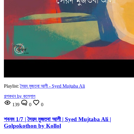
Playlist:
সৈয়দ মুজতবা আলী - Syed Mujtaba Ali
গল্পকথন by কল্লোল
139
0
0
শবনম 1/7 | সৈয়দ মুজতবা আলী | Syed Mujtaba Ali |
Golpokothon by Kollol