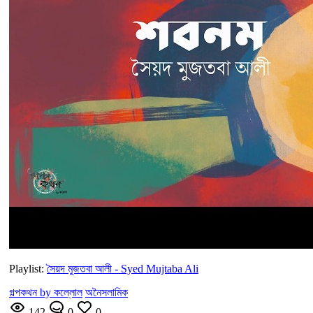
Playlist:
সৈয়দ মুজতবা আলী - Syed Mujtaba Ali
গল্পকথন by কল্লোল
অনৈসলামিক
142
0
0