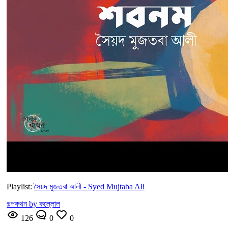
Playlist:
সৈয়দ মুজতবা আলী - Syed Mujtaba Ali
গল্পকথন by কল্লোল
126
0
0