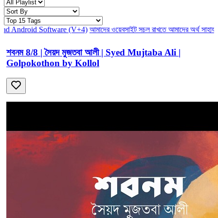
ftware (V+4)
আমাদের ওয়েবসাইট সচল রাখতে আমাদের অর্থ সাহায্য করুন। আমরা 
শবনম 8/8 | সৈয়দ মুজতবা আলী | Syed Mujtaba Ali |
Golpokothon by Kollol