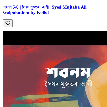
শবনম 5/8 | সৈয়দ মুজতবা আলী | Syed Mujtaba Ali |
Golpokothon by Kollol