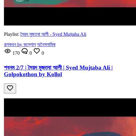
Playlist:
সৈয়দ মুজতবা আলী - Syed Mujtaba Ali
গল্পকথন by কল্লোল
অনৈসলামিক
170
0
0
শবনম 2/7 | সৈয়দ মুজতবা আলী | Syed Mujtaba Ali |
Golpokothon by Kollol