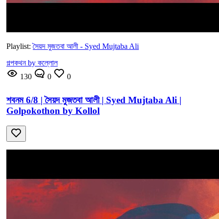
Playlist:
সৈয়দ মুজতবা আলী - Syed Mujtaba Ali
গল্পকথন by কল্লোল
130
0
0
শবনম 6/8 | সৈয়দ মুজতবা আলী | Syed Mujtaba Ali |
Golpokothon by Kollol