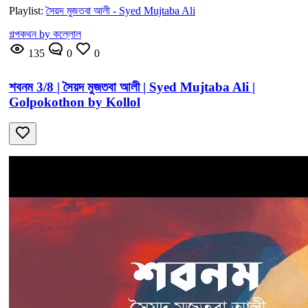
Playlist:
সৈয়দ মুজতবা আলী - Syed Mujtaba Ali
গল্পকথন by কল্লোল
135
0
0
শবনম 3/8 | সৈয়দ মুজতবা আলী | Syed Mujtaba Ali |
Golpokothon by Kollol