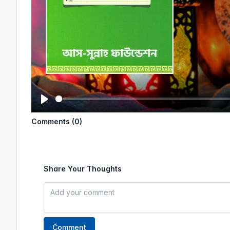
P
Comments (0)
l
a
y
Share Your Thoughts
Comment