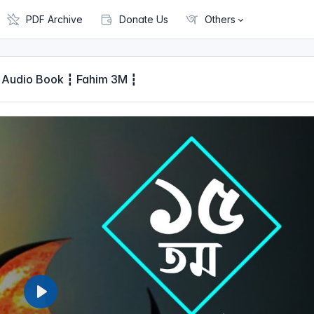
PDF Archive
Donate Us
Others
lamic Audio Book ┇ Fahim 3M ┇
P