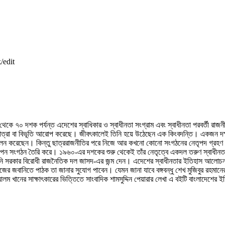
/edit
থেকে ৭০ দশক পর্যন্ত এদেশের স্বাধিকার ও স্বাধীনতা সংগ্রাম এবং স্বাধীনতা পরবর্তী রা
া মাত্রা বা বিভূতি আরােপ করেছে। জীবৎকালেই তিনি হয়ে উঠেছেন এক কিংবদন্তি। একজন দক্
 পালন করেছেন। কিন্তু ছাত্ররাজনীতির পরে নিজে আর কখনাে কোনাে সংগঠনের নেতৃপদ গ্রহণ
পন সংগঠন তৈরি করে। ১৯৬০-এর দশকের শুরু থেকেই তাঁর নেতৃত্বে একদল তরুণ স্বাধীনতার লক
 সরকার বিরােধী রাজনৈতিক দল জাসদ-এর জন্ম দেন। এদেশের স্বাধীনতার ইতিহাস আলােচনায় ব
জবানিতে পাঠক তা জানার সুযােগ পাবেন। যেমন জানা যাবে বঙ্গবন্ধু শেখ মুজিবুর রহমানের সঙ
ানের সাক্ষাৎকারের ভিত্তিতে সাংবাদিক শামসুদ্দিন পেয়ারার লেখা এ বইটি বাংলাদেশের ই