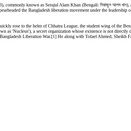
commonly known as Serajul Alam Khan (Bengali: সিরাজুল আলম খান), als
o spearheaded the Bangladesh liberation movement under the leadership
uickly rose to the helm of Chhatra League, the student wing of the Ben
 as 'Nucleus'), a secret organization whose existence is not directly
n the Bangladesh Liberation War.[1] He along with Tofael Ahmed, She