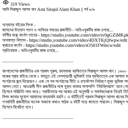
319 Views
আমি সিরাজুল আলম খান Ami Sirajul Alam Khan || পর্ব ৬/৬
অন্যান্য বইয়ের লিংক -
জাসদের উত্থান পতন ও অস্থির সময়ের রাজনীতি - অডিওবুকটির কাজ চলছে...
ফাঁসীর মঞ্ছে কর্নেল তাহের - https://studio.youtube.com/video/sv0gGZiMKpk
অসমাপ্ত বিপ্লব - https://studio.youtube.com/video/4DXTKjQfwpw/edit
ক্রাচের কর্নেল - https://studio.youtube.com/video/sO501FWincw/edit
প্রতিনায়ক - অডিওবুকটির কাজ চলছে...
..............................................................
বাংলাদেশের রাজনীতির এক প্রবাদ পুরুষ, রহস্যময় ব্যক্তিত্ব সিরাজুল আলম খান। ১৯৬০ 
মঞ্চের প্রায় বাইরে থেকে। বস্তুত এই নেপথ্যচারী ভূমিকাই তার ব্যক্তিত্বে এক আলাদ
সংগঠনের জন্ম দিয়েছেন। এবং সে সব সংগঠনের নীতি ও রণকৌশল নির্ধারণে মুখ্য ভূমিকা
আসল নেতা। আওয়ামী লীগ রাজনীতির সঙ্গে যুক্ত থাকার পাশাপাশি ‘নিউক্লিয়াস’ নামে গাে
হিসেবে পরিচিতি লাভ করে। স্বাধীনতার পর আবার এই অনুসারী ও সমর্থকদেরকে নিয়েই তিনি
বিশদ জানার সুযােগ আমাদের অদ্যাবধি হয়নি। এ বইটিতেই প্রথম সিরাজুল আলম খানের নিজের 
গণবাহিনী রাজনীতির অনেক অজানা কথাও পাঠক এ বইটি পড়ে জানতে পারবেন। সিরাজুল আলম খ
হিসেবে বিবেচিত হবে।
..............................................................