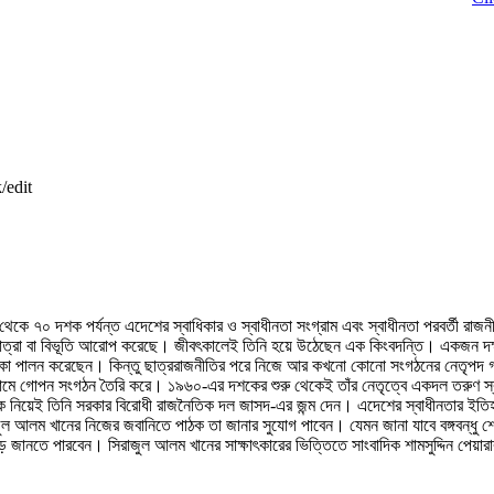
/edit
থেকে ৭০ দশক পর্যন্ত এদেশের স্বাধিকার ও স্বাধীনতা সংগ্রাম এবং স্বাধীনতা পরবর্তী রা
া মাত্রা বা বিভূতি আরােপ করেছে। জীবৎকালেই তিনি হয়ে উঠেছেন এক কিংবদন্তি। একজন দক্
ূমিকা পালন করেছেন। কিন্তু ছাত্ররাজনীতির পরে নিজে আর কখনাে কোনাে সংগঠনের নেতৃপদ 
নামে গােপন সংগঠন তৈরি করে। ১৯৬০-এর দশকের শুরু থেকেই তাঁর নেতৃত্বে একদল তরুণ স্বাধী
 নিয়েই তিনি সরকার বিরােধী রাজনৈতিক দল জাসদ-এর জন্ম দেন। এদেশের স্বাধীনতার ইতিহা
 আলম খানের নিজের জবানিতে পাঠক তা জানার সুযােগ পাবেন। যেমন জানা যাবে বঙ্গবন্ধু শেখ মু
ানতে পারবেন। সিরাজুল আলম খানের সাক্ষাৎকারের ভিত্তিতে সাংবাদিক শামসুদ্দিন পেয়ার