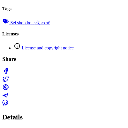
Tags
Sei shob boi সেই সব বই
Licenses
License and copyright notice
Share
Details