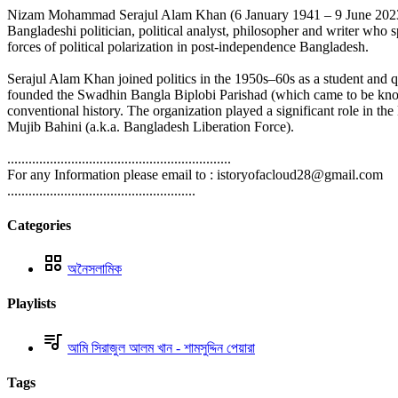
Nizam Mohammad Serajul Alam Khan (6 January 1941 – 9 June 2023), 
Bangladeshi politician, political analyst, philosopher and writer wh
forces of political polarization in post-independence Bangladesh.
Serajul Alam Khan joined politics in the 1950s–60s as a student and q
founded the Swadhin Bangla Biplobi Parishad (which came to be known
conventional history. The organization played a significant role i
Mujib Bahini (a.k.a. Bangladesh Liberation Force).
...............................................................
For any Information please email to : istoryofacloud28@gmail.com
.....................................................
Categories
অনৈসলামিক
Playlists
আমি সিরাজুল আলম খান - শামসুদ্দিন পেয়ারা
Tags