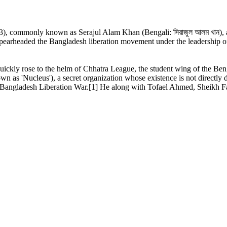
commonly known as Serajul Alam Khan (Bengali: সিরাজুল আলম খান), als
o spearheaded the Bangladesh liberation movement under the leadership
uickly rose to the helm of Chhatra League, the student wing of the Ben
 as 'Nucleus'), a secret organization whose existence is not directly
n the Bangladesh Liberation War.[1] He along with Tofael Ahmed, She