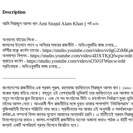
Description
আমি সিরাজুল আলম খান Ami Sirajul Alam Khan || পর্ব ৬/৬
অন্যান্য বইয়ের লিংক -
জাসদের উত্থান পতন ও অস্থির সময়ের রাজনীতি - অডিওবুকটির কাজ চলছে...
ফাঁসীর মঞ্ছে কর্নেল তাহের - https://studio.youtube.com/video/sv0gGZiMKpk
অসমাপ্ত বিপ্লব - https://studio.youtube.com/video/4DXTKjQfwpw/edit
ক্রাচের কর্নেল - https://studio.youtube.com/video/sO501FWincw/edit
প্রতিনায়ক - অডিওবুকটির কাজ চলছে...
..............................................................
বাংলাদেশের রাজনীতির এক প্রবাদ পুরুষ, রহস্যময় ব্যক্তিত্ব সিরাজুল আলম খান। ১৯৬০ 
মঞ্চের প্রায় বাইরে থেকে। বস্তুত এই নেপথ্যচারী ভূমিকাই তার ব্যক্তিত্বে এক আলাদ
নতুন সংগঠনের জন্ম দিয়েছেন। এবং সে সব সংগঠনের নীতি ও রণকৌশল নির্ধারণে মুখ্য ভ
তাঁদের আসল নেতা। আওয়ামী লীগ রাজনীতির সঙ্গে যুক্ত থাকার পাশাপাশি ‘নিউক্লিয়াস’ 
মুজিববাহিনী হিসেবে পরিচিতি লাভ করে। স্বাধীনতার পর আবার এই অনুসারী ও সমর্থকদেরকে
কর্মকাণ্ড সম্পর্কে বিশদ জানার সুযােগ আমাদের অদ্যাবধি হয়নি। এ বইটিতেই প্রথম সিরাজুল
টানাপােড়েনের কথাও। জাসদ-গণবাহিনী রাজনীতির অনেক অজানা কথাও পাঠক এ বইটি পড়ে জ
জন্যই একটি অপরিহার্য গ্রন্থ হিসেবে বিবেচিত হবে।