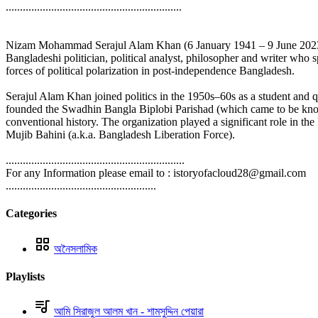
..............................................................
Nizam Mohammad Serajul Alam Khan (6 January 1941 – 9 June 2023), 
Bangladeshi politician, political analyst, philosopher and writer wh
forces of political polarization in post-independence Bangladesh.
Serajul Alam Khan joined politics in the 1950s–60s as a student and q
founded the Swadhin Bangla Biplobi Parishad (which came to be known
conventional history. The organization played a significant role i
Mujib Bahini (a.k.a. Bangladesh Liberation Force).
...............................................................
For any Information please email to : istoryofacloud28@gmail.com
.....................................................
Categories
অনৈসলামিক
Playlists
আমি সিরাজুল আলম খান - শামসুদ্দিন পেয়ারা