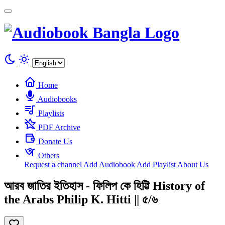
Cookies management panel
Home
Audiobooks
Playlists
PDF Archive
Donate Us
Others
Request a channel
Add Audiobook
Add Playlist
About Us
আরব জাতির ইতিহাস - ফিলিপ কে হিট্টি History of
the Arabs Philip K. Hitti || ৫/৬