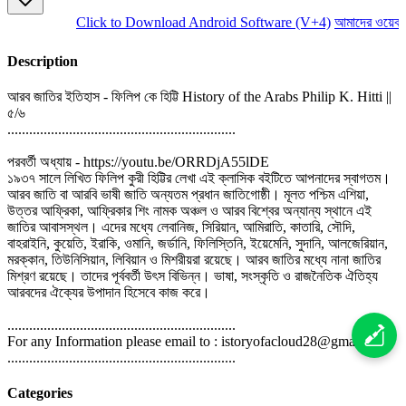
Click to Download Android Software (V+4)
আমাদের ওয়েবসা
Description
আরব জাতির ইতিহাস - ফিলিপ কে হিট্টি History of the Arabs Philip K. Hitti ||
৫/৬
...............................................................
পরবর্তী অধ্যায় - https://youtu.be/ORRDjA55lDE
১৯৩৭ সালে লিখিত ফিলিপ কুরী হিট্টির লেখা এই ক্লাসিক বইটিতে আপনাদের স্বাগতম।
আরব জাতি বা আরবি ভাষী জাতি অন্যতম প্রধান জাতিগোষ্ঠী। মূলত পশ্চিম এশিয়া,
উত্তর আফ্রিকা, আফ্রিকার শিং নামক অঞ্চল ও আরব বিশ্বের অন্যান্য স্থানে এই
জাতির আবাসস্থল। এদের মধ্যে লেবানিজ, সিরিয়ান, আমিরাতি, কাতারি, সৌদি,
বাহরাইনি, কুয়েতি, ইরাকি, ওমানি, জর্ডানি, ফিলিস্তিনি, ইয়েমেনি, সুদানি, আলজেরিয়ান,
মরক্কান, তিউনিসিয়ান, লিবিয়ান ও মিশরীয়রা রয়েছে। আরব জাতির মধ্যে নানা জাতির
মিশ্রণ রয়েছে। তাদের পূর্ববর্তী উৎস বিভিন্ন। ভাষা, সংস্কৃতি ও রাজনৈতিক ঐতিহ্য
আরবদের ঐক্যের উপাদান হিসেবে কাজ করে।
...............................................................
For any Information please email to : istoryofacloud28@gmail.com
...............................................................
Categories