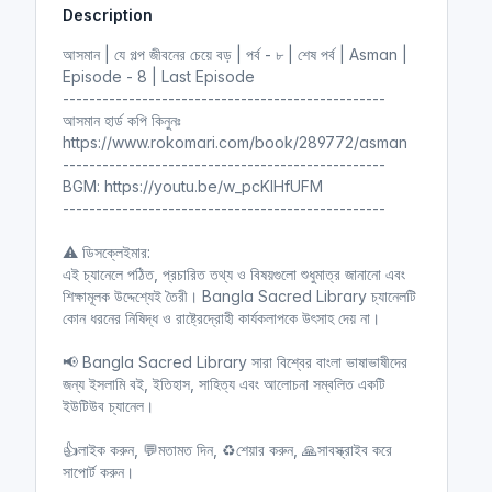
Description
i
r
n
f
আসমান | যে গল্প জীবনের চেয়ে বড় | পর্ব - ৮ | শেষ পর্ব | Asman |
g
u
Episode - 8 | Last Episode
s
l
-------------------------------------------------
l
আসমান হার্ড কপি কিনুনঃ
https://www.rokomari.com/book/289772/asman
s
-------------------------------------------------
c
BGM: https://youtu.be/w_pcKIHfUFM
r
-------------------------------------------------
e
e
⚠ ডিসক্লেইমার:
n
এই চ্যানেলে পঠিত, প্রচারিত তথ্য ও বিষয়গুলো শুধুমাত্র জানানো এবং
শিক্ষামূলক উদ্দেশ্যেই তৈরী। Bangla Sacred Library চ্যানেলটি
কোন ধরনের নিষিদ্ধ ও রাষ্ট্রেদ্রোহী কার্যকলাপকে উৎসাহ দেয় না।
📢 Bangla Sacred Library সারা বিশ্বের বাংলা ভাষাভাষীদের
জন্য ইসলামি বই, ইতিহাস, সাহিত্য এবং আলোচনা সম্বলিত একটি
ইউটিউব চ্যানেল।
👍লাইক করুন, 💬মতামত দিন, ♻শেয়ার করুন, 🙏সাবস্ক্রাইব করে
সাপোর্ট করুন।