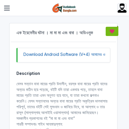
Cookies management panel
এক ইয়েমেনীর ঘটনা । মা মা মা এবং বাবা । অডিওবুক
Click to Download Android Software (V+4)
আমাদের ওয়েবসাইট সচল রাখ
Description
যেসব সন্তান বাবা মায়ের প্রতি উদাসীন, বয়স্ক বাবা মায়ের প্রতি যাদের
অন্তর কঠিন হয়ে পড়েছে, বইটি যদি তারা একবার পড়ে, তাহলে বাবা
মায়ের প্রতি তারা এমন অনুগত হয়ে যাবে, যা তারা কখনো কল্পনাও
করেনি। যেসব সন্তানদের অন্তর বাবা মায়ের প্রতি অকৃত্রিম ভালবাসায়
পরিপূর্ন, তাদের বইটি সেই সুসংবাদ ও জানিয়ে দিবে, যা আল্লাহ ও তার
রাসূল (সাল্লাল্লাহু আলাইহি ওয়াসাল্লাম) আমাদের জানিয়েছেন।
সমকালীন প্রকাশনের বই “মা মা মা এবং বাবা”
শারয়ী সম্পাদনাঃ শাইখ আহমাদুল্লাহ