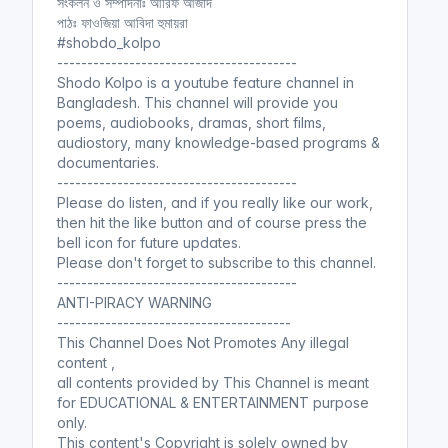
সংকলন ও সম্পাদনাঃ আরিফ আজাদ
পাঠঃ ফাওজিয়া আবিদা হুমায়রা
#shobdo_kolpo
----------------------------------------
Shodo Kolpo is a youtube feature channel in
Bangladesh. This channel will provide you
poems, audiobooks, dramas, short films,
audiostory, many knowledge-based programs &
documentaries.
----------------------------------------
Please do listen, and if you really like our work,
then hit the like button and of course press the
bell icon for future updates.
Please don't forget to subscribe to this channel.
----------------------------------------
ANTI-PIRACY WARNING
---------------------------------------
This Channel Does Not Promotes Any illegal
content ,
all contents provided by This Channel is meant
for EDUCATIONAL & ENTERTAINMENT purpose
only.
This content's Copyright is solely owned by