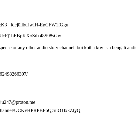
Lur4zK3_jfdej0llbuJwIH-EgCFW1fGgu
zK3_jfdcFj1bEBpKXoSdx48S98sGw
ense or any other audio story channel. boi kotha koy is a bengali audi
562498266397/
👉 4u247@proton.me
e.com/channel/UCKvHPRPBPoQcruO1lxkZIyQ