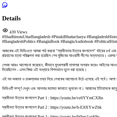
Details
439 Views
#ShadhinotaUttarBangladesh #PinakiBhattacharya #BangladeshHis
#BangladeshPolitics #BanglaBook #BanglaAudiobook #PoliticalHist
আজকের এই ভিডিওতে আমরা পাঠ করবো "স্বাধীনতার উত্তর বাংলাদেশ" বইয়ের ৪র্থ এবং ৫ম অধ
রায়হানের হত্যা পরিকল্পনা করা হয়েছিল শেখ মুজিবের আওয়ামী লীগের অভ্যন্তরে। এরপর 
লেখক আরও আলোচনা করেছেন, কীভাবে যুদ্ধাপরাধী দালালরা অপরাধ করেও আইনের আওতার বা
দিয়েছিলেন - এসব বিষয় এই অধ্যায়ে বিশদভাবে তুলে ধরা হয়েছে।
এই সব অজানা ও চাঞ্চল্যকর তথ্য নিয়ে লেখকের আলোচনা উঠে এসেছে এই পর্বে। আশা
ভিডিওটি সম্পূর্ণ দেখুন এবং আপনার মতামত জানাতে ভুলবেন না। আমাদের ইতিহাসকে জান
স্বাধীনতা উত্তর বাংলাদেশ Part 1 : https://youtu.be/vz6YYmCXIhs
স্বাধীনতা উত্তর বাংলাদেশ Part 2 : https://youtu.be/b-EJtXYwZbk
স্বাধীনতা উত্তর বাংলাদেশ Part 3 : https://youtu.be/Whev1azS0tc