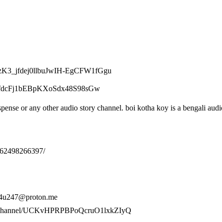
Lur4zK3_jfdej0llbuJwIH-EgCFW1fGgu
zK3_jfdcFj1bEBpKXoSdx48S98sGw
ense or any other audio story channel. boi kotha koy is a bengali audi
562498266397/
👉 4u247@proton.me
e.com/channel/UCKvHPRPBPoQcruO1lxkZIyQ