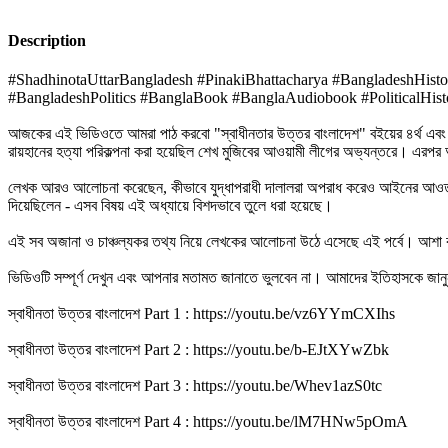
Description
#ShadhinotaUttarBangladesh #PinakiBhattacharya #BangladeshHis
#BangladeshPolitics #BanglaBook #BanglaAudiobook #PoliticalHist
আজকের এই ভিডিওতে আমরা পাঠ করবো "স্বাধীনতার উত্তর বাংলাদেশ" বইয়ের ৪র্থ এবং ৫ম অধ
রায়হানের হত্যা পরিকল্পনা করা হয়েছিল শেখ মুজিবের আওয়ামী লীগের অভ্যন্তরে। এরপর 
লেখক আরও আলোচনা করেছেন, কীভাবে যুদ্ধাপরাধী দালালরা অপরাধ করেও আইনের আওতার বা
দিয়েছিলেন - এসব বিষয় এই অধ্যায়ে বিশদভাবে তুলে ধরা হয়েছে।
এই সব অজানা ও চাঞ্চল্যকর তথ্য নিয়ে লেখকের আলোচনা উঠে এসেছে এই পর্বে। আশা
ভিডিওটি সম্পূর্ণ দেখুন এবং আপনার মতামত জানাতে ভুলবেন না। আমাদের ইতিহাসকে জান
স্বাধীনতা উত্তর বাংলাদেশ Part 1 : https://youtu.be/vz6YYmCXIhs
স্বাধীনতা উত্তর বাংলাদেশ Part 2 : https://youtu.be/b-EJtXYwZbk
স্বাধীনতা উত্তর বাংলাদেশ Part 3 : https://youtu.be/Whev1azS0tc
স্বাধীনতা উত্তর বাংলাদেশ Part 4 : https://youtu.be/lM7HNw5pOmA