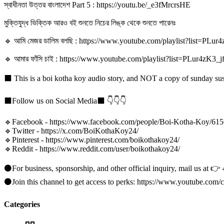
স্বাধীনতা উত্তর বাংলাদেশ Part 5 : https://youtu.be/_e3fMrcrsHE
মুক্তিযুদ্ধ ভিক্তিক আরও বই শুনতে নিচের লিঙ্ক থেকে শুনতে পারেনঃ
🔹 আমি মেজর ডালিম বলছি : https://www.youtube.com/playlist?list=P
🔹 আমার ফাঁসি চাই : https://www.youtube.com/playlist?list=PLur4
⬛ This is a boi kotha koy audio story, and NOT a copy of sunday susp
⬛Follow us on Social Media⬛ 👇👇👇
🔹Facebook - https://www.facebook.com/people/Boi-Kotha-Koy/61
🔹Twitter - https://x.com/BoiKothaKoy24/
🔹Pinterest - https://www.pinterest.com/boikothakoy24/
🔹Reddit - https://www.reddit.com/user/boikothakoy24/
⚫For business, sponsorship, and other official inquiry, mail us at 
⚫Join this channel to get access to perks: https://www.youtub
Categories