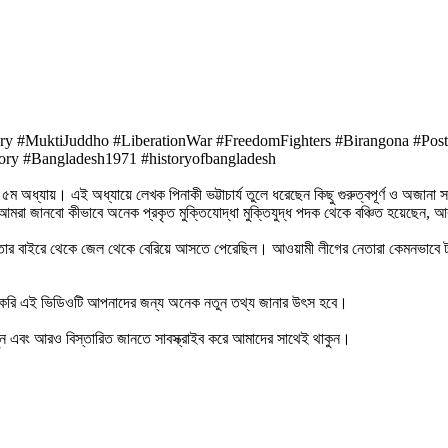
tory #MuktiJuddho #LiberationWar #FreedomFighters #Birangona #P
ory #Bangladesh1971 #historyofbangladesh
্যায়। এই অধ্যায়ে লেখক পিনাকী ভট্টাচার্য তুলে ধরেছেন কিছু গুরুত্বপূর্ণ ও অজানা সত্
আমরা জানবো কীভাবে অনেক প্রকৃত মুক্তিযোদ্ধা মুক্তিযুদ্ধ পদক থেকে বঞ্চিত হয়েছেন, আ
ইরে থেকে জেল থেকে বেরিয়ে আসতে পেরেছিল। আওয়ামী লীগের নেতারা কেমনভাবে টাকার লোভ
 করি এই ভিডিওটি আপনাদের জন্য অনেক নতুন তথ্য জানার উৎস হবে।
ুন এবং আরও বিস্তারিত জানতে সাবস্ক্রাইব করে আমাদের সাথেই থাকুন।