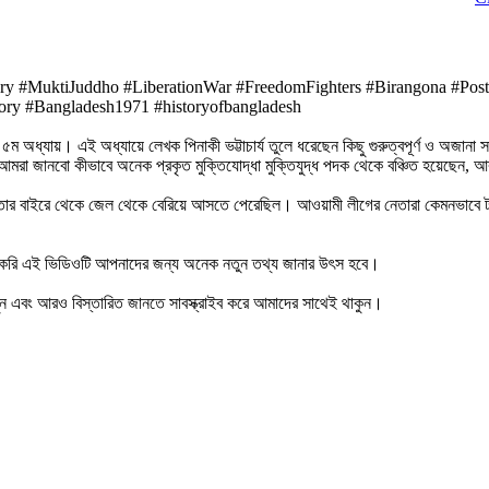
tory #MuktiJuddho #LiberationWar #FreedomFighters #Birangona #P
ory #Bangladesh1971 #historyofbangladesh
্যায়। এই অধ্যায়ে লেখক পিনাকী ভট্টাচার্য তুলে ধরেছেন কিছু গুরুত্বপূর্ণ ও অজানা সত্
আমরা জানবো কীভাবে অনেক প্রকৃত মুক্তিযোদ্ধা মুক্তিযুদ্ধ পদক থেকে বঞ্চিত হয়েছেন, আ
ইরে থেকে জেল থেকে বেরিয়ে আসতে পেরেছিল। আওয়ামী লীগের নেতারা কেমনভাবে টাকার লোভ
 করি এই ভিডিওটি আপনাদের জন্য অনেক নতুন তথ্য জানার উৎস হবে।
ুন এবং আরও বিস্তারিত জানতে সাবস্ক্রাইব করে আমাদের সাথেই থাকুন।