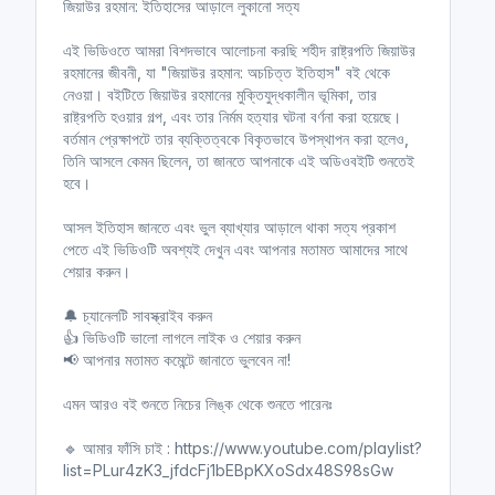
জিয়াউর রহমান: ইতিহাসের আড়ালে লুকানো সত্য
এই ভিডিওতে আমরা বিশদভাবে আলোচনা করছি শহীদ রাষ্ট্রপতি জিয়াউর
রহমানের জীবনী, যা "জিয়াউর রহমান: অচচিত্ত ইতিহাস" বই থেকে
নেওয়া। বইটিতে জিয়াউর রহমানের মুক্তিযুদ্ধকালীন ভূমিকা, তার
রাষ্ট্রপতি হওয়ার গল্প, এবং তার নির্মম হত্যার ঘটনা বর্ণনা করা হয়েছে।
বর্তমান প্রেক্ষাপটে তার ব্যক্তিত্বকে বিকৃতভাবে উপস্থাপন করা হলেও,
তিনি আসলে কেমন ছিলেন, তা জানতে আপনাকে এই অডিওবইটি শুনতেই
হবে।
আসল ইতিহাস জানতে এবং ভুল ব্যাখ্যার আড়ালে থাকা সত্য প্রকাশ
পেতে এই ভিডিওটি অবশ্যই দেখুন এবং আপনার মতামত আমাদের সাথে
শেয়ার করুন।
🔔 চ্যানেলটি সাবস্ক্রাইব করুন
👍 ভিডিওটি ভালো লাগলে লাইক ও শেয়ার করুন
📢 আপনার মতামত কমেন্টে জানাতে ভুলবেন না!
এমন আরও বই শুনতে নিচের লিঙ্ক থেকে শুনতে পারেনঃ
🔹 আমার ফাঁসি চাই : https://www.youtube.com/playlist?
list=PLur4zK3_jfdcFj1bEBpKXoSdx48S98sGw