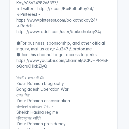
Koy/61562498266397/
🔹Twitter - https://x.com/BoiKothaKoy24/
🔹Pinterest -
https://www.pinterest.com/boikothakoy24/
🔹Reddit -
https://www.reddit.com/user/boikothakoy24/
⚫For business, sponsorship, and other official
inquiry, mail us at 👉 4u247@proton.me
⚫Join this channel to get access to perks:
https://www.youtube.com/channel/UCKvHPRPBP
oQcruO1lxkZIyQ
জিয়াউর রহমান জীবনী
Ziaur Rahman biography
Bangladesh Liberation War
মেজর জিয়া
Ziaur Rahman assassination
বাংলাদেশ রাজনৈতিক ইতিহাস
Sheikh Hasina regime
মুক্তিযুদ্ধের কাহিনী
Ziaur Rahman presidency