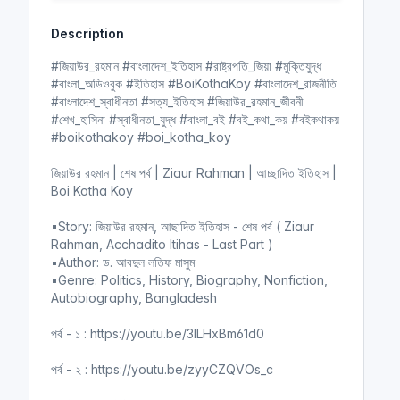
y
e
t
e
Description
i
r
n
f
#জিয়াউর_রহমান #বাংলাদেশ_ইতিহাস #রাষ্ট্রপতি_জিয়া #মুক্তিযুদ্ধ
g
u
#বাংলা_অডিওবুক #ইতিহাস #BoiKothaKoy #বাংলাদেশ_রাজনীতি
s
l
#বাংলাদেশ_স্বাধীনতা #সত্য_ইতিহাস #জিয়াউর_রহমান_জীবনী
l
#শেখ_হাসিনা #স্বাধীনতা_যুদ্ধ #বাংলা_বই #বই_কথা_কয় #বইকথাকয়
#boikothakoy #boi_kotha_koy
s
c
জিয়াউর রহমান | শেষ পর্ব | Ziaur Rahman | আচ্ছাদিত ইতিহাস |
r
Boi Kotha Koy
e
e
▪Story: জিয়াউর রহমান, আছাদিত ইতিহাস - শেষ পর্ব ( Ziaur
n
Rahman, Acchadito Itihas - Last Part )
▪Author: ড. আবদুল লতিফ মাসুম
▪Genre: Politics, History, Biography, Nonfiction,
Autobiography, Bangladesh
পর্ব - ১ : https://youtu.be/3ILHxBm61d0
পর্ব - ২ : https://youtu.be/zyyCZQVOs_c