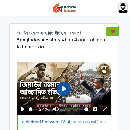
Cookies management panel
জিয়াউর রহমানঃ আচ্ছাদিত ইতিহাস | শেষ পর্ব |
Bangladeshi History #bnp #ziaurrahman
#khaledazia
P
l
a
27:36
y
P
M
S
E
o Download Android Software (V+4)
l
u
আমাদের ওয়েবসাইট সচল রাখতে আমাদের অর
e
n
a
t
t
t