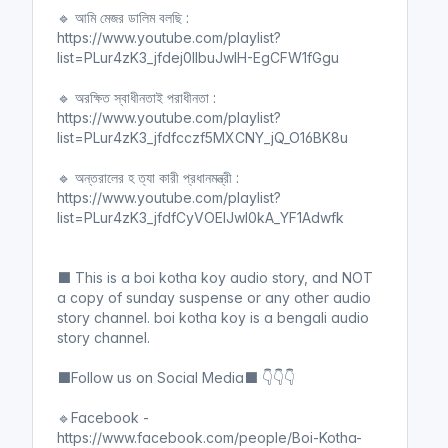
🔹 আমি মেজর ডালিম বলছি :
https://www.youtube.com/playlist?
list=PLur4zK3_jfdej0llbuJwIH-EgCFW1fGgu
🔹 অরক্ষিত স্বাধীনতাই পরাধীনতা :
https://www.youtube.com/playlist?
list=PLur4zK3_jfdfcczf5MXCNY_jQ_O16BK8u
🔹 অন্তরালের হ ত্যা কারী প্রধানমন্ত্রী :
https://www.youtube.com/playlist?
list=PLur4zK3_jfdfCyVOElJwl0kA_YF1Adwfk
⬛ This is a boi kotha koy audio story, and NOT
a copy of sunday suspense or any other audio
story channel. boi kotha koy is a bengali audio
story channel.
⬛Follow us on Social Media⬛ 👇👇👇
🔹Facebook -
https://www.facebook.com/people/Boi-Kotha-