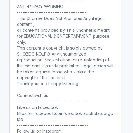
----------------------------------------
ANTI-PIRACY WARNING
---------------------------------------
This Channel Does Not Promotes Any illegal
content ,
all contents provided by This Channel is meant
for EDUCATIONAL & ENTERTAINMENT purpose
only.
This content's copyright is solely owned by
SHOBDO KOLPO. Any unauthorized
reproduction, redistribution, or re-uploading of
this material is strictly prohibited. Legal action will
be taken against those who violate the
copyright of the material.
Thank you and happy listening.
Connect with us
----------------------------------------
Like us on Facebook :
https://m.facebook.com/shobdokolpokobitaargo
lpo
----------------------------------------
Follow us on Instagram: