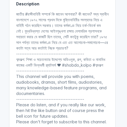
Description
i
r
n
f
জাতীয় #রক্ষীবাহিনী সম্পর্কে কি জানেন আপনারা? কী জানেন? সদ্য স্বাধীন
g
u
বাংলাদেশে ১৯৭২ সালের প্রথম দিকে মুক্তিবাহিনীর সদস্যদের নিয়ে এ
s
l
বাহিনী গঠন করেছিল সরকার। তাদের কর্মকাণ্ড নিয়ে তর্ক-বিতর্ক কম
l
নেই। যুদ্ধবিধ্বস্ত দেশের আইনশৃঙ্খলা রক্ষায় বেসামরিক প্রশাসনকে
সহায়তা করার যে কাজটি ছিল তাদের, সেটি কতটুকু করেছিল তারা? ১৯৭৫
s
সাল পর্যন্ত তাদের কর্মকাণ্ড নিয়ে যে এত এত আলোচনা–সমালোচনা—এর
c
কতটা সত্য আর কতটাই নিছক প্রচারণা?
r
----------------------------------------
e
শব্দকল্প: শিক্ষা ও সচেতনতার উদ্দেশ্যে অডিওবুক, গল্প, কবিতা ও নানাবিধ
e
কাজের একটি ভিন্নধর্মী প্ল্যাটফর্ম ❤️ #shobdo_kolpo #শব্দকল্প
n
----------------------------------------
This channel will provide you with poems,
audiobooks, dramas, short films, audiostories,
many knowledge-based feature programs, and
documentaries.
----------------------------------------
Please do listen, and if you really like our work,
then hit the like button and of course press the
bell icon for future updates.
Please don't forget to subscribe to this channel.