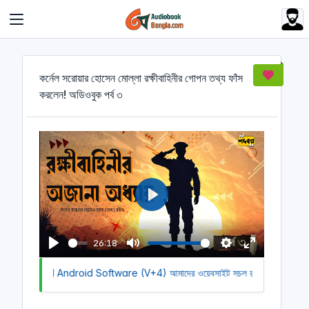
Cookies management panel
কর্নেল সরোয়ার হোসেন মোল্লা রক্ষীবাহিনীর গোপন তথ্য ফাঁস
করলেন! অডিওবুক পর্ব ৩
P
l
a
26:18
y
P
M
S
E
o Download Android Software (V+4)
l
u
আমাদের ওয়েবসাইট সচল রাখতে আমাদের অর্
e
n
a
t
t
t
y
e
t
e