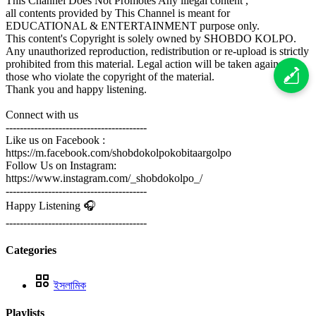
This Channel Does Not Promotes Any illegal content ,
all contents provided by This Channel is meant for
EDUCATIONAL & ENTERTAINMENT purpose only.
This content's Copyright is solely owned by SHOBDO KOLPO.
Any unauthorized reproduction, redistribution or re-upload is strictly
prohibited from this material. Legal action will be taken against
those who violate the copyright of the material.
Thank you and happy listening.
Connect with us
----------------------------------------
Like us on Facebook :
https://m.facebook.com/shobdokolpokobitaargolpo
Follow Us on Instagram:
https://www.instagram.com/_shobdokolpo_/
----------------------------------------
Happy Listening 🎧
----------------------------------------
Categories
ইসলামিক
Playlists