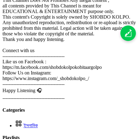
This Channel Does Not Promotes Any illegal content ,
all contents provided by This Channel is meant for
EDUCATIONAL & ENTERTAINMENT purpose only.
This content's Copyright is solely owned by SHOBDO KOLPO.
Any unauthorized reproduction, redistribution or re-upload is strictly
prohibited from this material. Legal action will be taken against
those who violate the copyright of the material.
Thank you and happy listening.
Connect with us
----------------------------------------
Like us on Facebook :
https://m.facebook.com/shobdokolpokobitaargolpo
Follow Us on Instagram:
https://www.instagram.com/_shobdokolpo_/
----------------------------------------
Happy Listening 🎧
----------------------------------------
Categories
ইসলামিক
Playlists