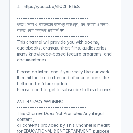
4 - https://youtu.be/4lQ3h-EjRs8
----------------------------------------
শব্দকল্প: শিক্ষা ও সচেতনতার উদ্দেশ্যে অডিওবুক, গল্প, কবিতা ও নানাবিধ
কাজের একটি ভিন্নধর্মী প্ল্যাটফর্ম ❤️
----------------------------------------
This channel will provide you with poems,
audiobooks, dramas, short films, audiostories,
many knowledge-based feature programs, and
documentaries.
----------------------------------------
Please do listen, and if you really like our work,
then hit the like button and of course press the
bell icon for future updates.
Please don't forget to subscribe to this channel.
----------------------------------------
ANTI-PIRACY WARNING
---------------------------------------
This Channel Does Not Promotes Any illegal
content ,
all contents provided by This Channel is meant
for EDUCATIONAL & ENTERTAINMENT purpose