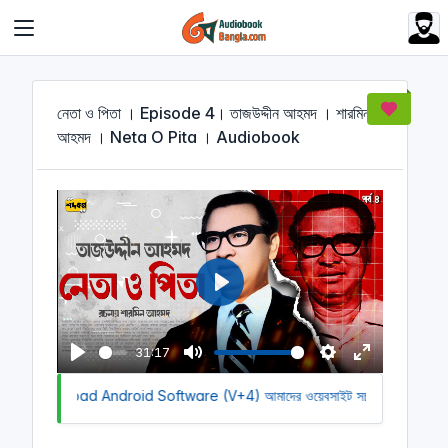
Cookies management panel
নেতা ও পিতা । Episode 4। তাজউদ্দীন আহমদ । শারমিন
আহমদ । Neta O Pita । Audiobook
P
l
a
31:17
y
P
M
S
E
 to Download Android Software (V+4)
l
u
আমাদের ওয়েবসাইট সচল রাখতে আমাদের 
e
n
a
t
t
t
y
e
t
e