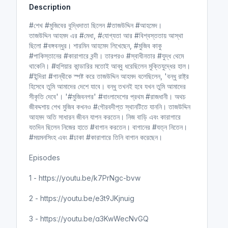
Description
i
r
n
f
#শেখ #মুজিবের বুদ্ধিদাতা ছিলেন #তাজউদ্দিন #আহমেদ।
g
u
তাজউদ্দিন আহমদ এর #মেধা, #যোগ্যতা আর #বিশ্বস্ততায় আস্থা
s
l
ছিলো #বঙ্গবন্ধুর। শারমিন আহমেদ লিখেছেন, #মুজিব কাকু
l
#পাকিস্তানের #কারাগারে বন্দী। তারপরও #স্বাধীনতার #যুদ্ধ থেমে
থাকেনি। #হুশিয়ার কান্ডারির মতোই আব্বু ধরেছিলেন মুক্তিযুদ্ধের হাল।
s
#ইন্দিরা #গান্ধীকে স্পষ্ট করে তাজউদ্দিন আহমদ বলেছিলেন, 'বন্ধু রাষ্ট্র
c
হিসেবে তুমি আমাদের দেশে যাবে। বন্ধু তখনই হবে যখন তুমি আমাদের
r
সীকৃতি দেবে'। '#মুজিবনগর' #বাংলাদেশের প্রথম #রাজধানী। অথচ
e
জীবদ্দশায় শেখ মুজিব কখনও #গৌরবদীপ্ত স্থানটিতে যাননি। তাজউদ্দিন
e
আহমদ অতি সাধারন জীবন যাপন করতেন। নিজ বাড়ি এবং কারাগারে
n
যতদিন ছিলেন নিজের হাতে #বাগান করতেন। বাগানের #যত্ন নিতেন।
#ময়মনসিংহ এবং #ঢাকা #কারাগারে তিনি বাগান করেছেন।
Episodes
1 - https://youtu.be/k7PrNgc-bvw
2 - https://youtu.be/e3t9JKjnuig
3 - https://youtu.be/a3KwWecNvGQ