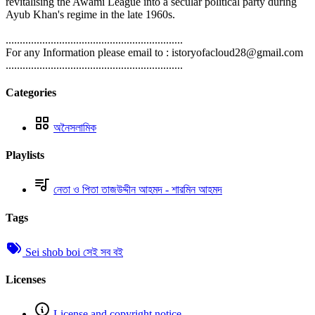
revitalising the Awami League into a secular political party during
Ayub Khan's regime in the late 1960s.
...............................................................
For any Information please email to : istoryofacloud28@gmail.com
...............................................................
Categories
অনৈসলামিক
Playlists
নেতা ও পিতা তাজউদ্দীন আহমদ - শারমিন আহমদ
Tags
Sei shob boi সেই সব বই
Licenses
License and copyright notice