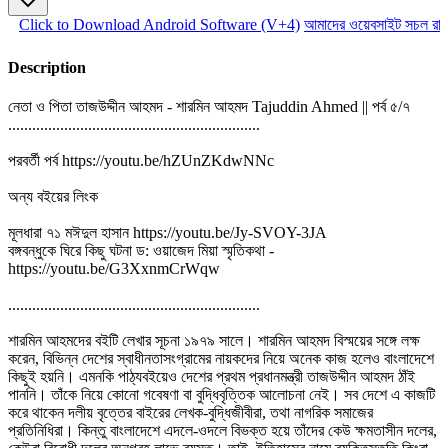
Click to Download Android Software (V+4)
আমাদের ওয়েবসাইট সচল রাখত
Description
নেতা ও পিতা তাজউদ্দীন আহমদ - শারমিন আহমদ Tajuddin Ahmed || পর্ব ৫/৭
...............................................................
পরবর্তী পর্ব https://youtu.be/hZUnZKdwNNc
অন্য বইয়ের লিংক
মূলধারা ৭১ মঈদুল হাসান https://youtu.be/Jy-SVOY-3JA
বঙ্গবন্ধুকে ঘিরে কিছু ঘটনা ড: ওয়াজেদ মিয়া স্মৃতিকথা -
https://youtu.be/G3XxnmCrWqw
...............................................................
শারমিন আহমদের বইটি লেখার সূচনা ১৯৭৯ সালে। শারমিন আহমদ বিস্ময়ের সঙ্গে লক্ষ
করেন, বিভিন্ন দেশের স্বাধীনতাসংগ্রামের নায়কদের নিয়ে অনেক কাজ হলেও বাংলাদেশে
কিছুই হয়নি। এমনকি পাঠ্যবইয়েও দেশের প্রথম প্রধানমন্ত্রী তাজউদ্দীন আহমদ ঠাঁই
পাননি। তাঁকে নিয়ে কোনো গবেষণা বা বুদ্ধিবৃত্তিক আলোচনা নেই। সব দেশে এ কাজটি
করে থাকেন দলীয় বৃত্তের বাইরের লেখক-বুদ্ধিজীবীরা, তথা নাগরিক সমাজের
প্রতিনিধিরা। কিন্তু বাংলাদেশে এদলে-ওদলে বিভক্ত হয়ে তাঁদের কেউ ক্ষমতাসীন দলের,