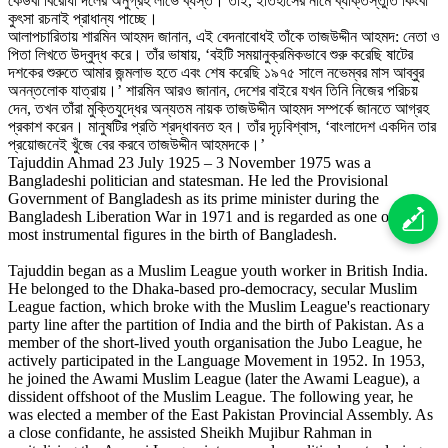
কেউবা বিরোধী দলের অনুগ্রহ লাভে ব্যস্ত। তাই, ইতিহাসের নামে ব্যক্তিস্তুতি কিংবা
কুৎসা রচনাই প্রাধান্য পাচ্ছে।
আলাপচারিতায় শারমিন আহমদ জানান, এই বেদনাবোধই তাঁকে তাজউদ্দীন আহমদ: নেতা ও
পিতা লিখতে উদ্বুদ্ধ করে। তাঁর ভাষায়, ‘বইটি সময়ানুক্রমিকভাবে শুরু করেছি ষাটের
দশকের শুরুতে আমার জন্মলাভ হতে এবং শেষ করেছি ১৯৭৫ সালে নভেম্বর মাস আব্বুর
অনন্তলোক যাত্রায়।’ শারমিন আরও জানান, দেশের বাইরে যখন তিনি নিজের পরিচয়
দেন, তখন তাঁরা মুক্তিযুদ্ধের অন্যতম নায়ক তাজউদ্দীন আহমদ সম্পর্কে জানতে আগ্রহ
প্রকাশ করেন। মানুষটির প্রতি শ্রদ্ধাবনত হন। তাঁর দৃঢ়বিশ্বাস, ‘বাংলাদেশ একদিন তার
প্রয়োজনেই খুঁজে বের করবে তাজউদ্দীন আহমদকে।’
Tajuddin Ahmad 23 July 1925 – 3 November 1975 was a
Bangladeshi politician and statesman. He led the Provisional
Government of Bangladesh as its prime minister during the
Bangladesh Liberation War in 1971 and is regarded as one of the
most instrumental figures in the birth of Bangladesh.
Tajuddin began as a Muslim League youth worker in British India.
He belonged to the Dhaka-based pro-democracy, secular Muslim
League faction, which broke with the Muslim League's reactionary
party line after the partition of India and the birth of Pakistan. As a
member of the short-lived youth organisation the Jubo League, he
actively participated in the Language Movement in 1952. In 1953,
he joined the Awami Muslim League (later the Awami League), a
dissident offshoot of the Muslim League. The following year, he
was elected a member of the East Pakistan Provincial Assembly. As
a close confidante, he assisted Sheikh Mujibur Rahman in