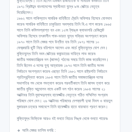
মুক্তিযোদ্ধা। তিনি ছিলেন একজন রাজনীতিক ও সামরিক কর্মকর্তা৷ তিনি
১৯৭১ খ্রিষ্টাব্দে বাংলাদেশের স্বাধীনতা যুদ্ধে ৯নং সেক্টরে নেতৃত্ব
দিয়েছিলেন।
১৯৬২ সালে পাকিস্তান সামরিক বাহিনীতে ট্রেনি অফিসার হিসেবে যোগদান
করেন৷ সামরিক বাহিনীতে চাকুরিরত অবস্থায় তিনি বি.এ পাশ করেন৷ ১৯৬৫
সালে তিনি কমিশনপ্রাপ্ত হন এবং ১২নং ট্যাঙ্ক ক্যাভালরি রেজিমেন্ট
অফিসার হিসেবে তৎকালীন পাক-ভারত যুদ্ধে সক্রিয় অংশগ্রহণ করেন৷
১৯৭০ সালে তিনি মেজর পদে উন্নীত হন৷ তিনি ১৯৭১ সালের ১০
ফেব্রুয়ারি ছুটি নিয়ে বরিশালে আসেন এবং মার্চে মুক্তিযুদ্ধে যোগ দেন।
মুক্তিযুদ্ধে তিনি নবম সেক্টরের কমান্ডারের দায়িত্ব লাভ করেন৷
জাতীয় সমাজতান্ত্রিক দল (জাসদ) গঠনের সময়ে তিনি কাজ করেছিলেন।
তিনি ছিলেন এ দলের যুগ্ম আহ্বায়ক৷ ১৯৭৩ সালে তিনি জাতীয় সংসদ
নির্বাচনে অংশগ্রহণ করেন৷ এছাড়া তিনি ১৯৮১ সালে রাষ্ট্রপতি নির্বাচনে
প্রতিদ্বন্দ্বিতা করেন৷ ১৯৮৪ সালে তিনি জাতীয় সমাজতান্ত্রিক দলের
সভাপতির পদ থেকে পদত্যাগ করেন৷ পরবর্তীকালে তিনি জাসদ ত্যাগ করে
জাতীয় মুক্তি আন্দোলন নামে একটি দল গঠন করেন৷ ১৯৮৪ সালের ২১
অক্টোবর তিনি মুহাম্মদুল্লাহ হাফেজ্জীর নেতৃত্বে গঠিত সম্মিলিত সংগ্রাম
পরিষদে যোগ দেন। ২৬ অক্টোবর পরিষদের দেশব্যাপী দুআ দিবস ও বায়তুল
মুকাররম চত্বরে সমাবেশে তিনি হাফেজ্জীর হাতে বায়আত গ্রহণ করেন।
মুক্তিযুদ্ধ ভিক্তিক আরও বই শুনতে নিচের লিঙ্ক থেকে শুনতে পারেনঃ
🔹 আমি মেজর ডালিম বলছি :