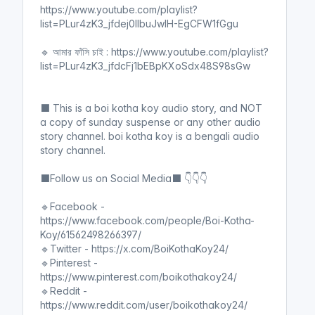
https://www.youtube.com/playlist?
list=PLur4zK3_jfdej0llbuJwIH-EgCFW1fGgu
🔹 আমার ফাঁসি চাই : https://www.youtube.com/playlist?
list=PLur4zK3_jfdcFj1bEBpKXoSdx48S98sGw
⬛ This is a boi kotha koy audio story, and NOT
a copy of sunday suspense or any other audio
story channel. boi kotha koy is a bengali audio
story channel.
⬛Follow us on Social Media⬛ 👇👇👇
🔹Facebook -
https://www.facebook.com/people/Boi-Kotha-
Koy/61562498266397/
🔹Twitter - https://x.com/BoiKothaKoy24/
🔹Pinterest -
https://www.pinterest.com/boikothakoy24/
🔹Reddit -
https://www.reddit.com/user/boikothakoy24/