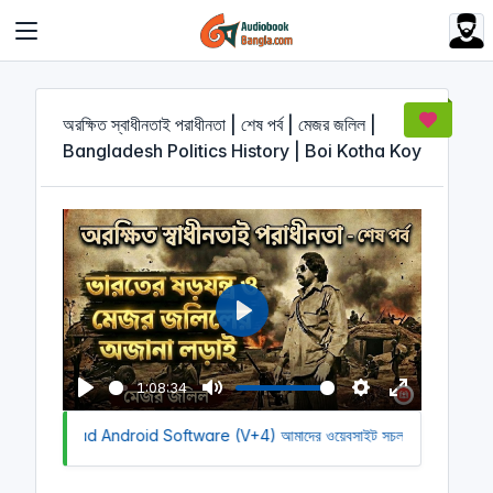
Cookies management panel
অরক্ষিত স্বাধীনতাই পরাধীনতা | শেষ পর্ব | মেজর জলিল |
Bangladesh Politics History | Boi Kotha Koy
P
l
a
1:08:34
y
P
M
S
E
o Download Android Software (V+4)
l
u
আমাদের ওয়েবসাইট সচল রাখতে আমাদের অর
e
n
a
t
t
t
y
e
t
e