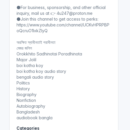
⚫For business, sponsorship, and other official
inquiry, mail us at 👉 4u247@proton.me
⚫Join this channel to get access to perks:
https://www.youtube.com/channel/UCKvHPRPBP
oQcruO1lxkZIyQ
অরক্ষিত স্বাধীনতাই পরাধীনতা
মেজর জলিল
Orokkhito Sadhinotai Poradhinota
Major Jolil
boi kotha koy
boi kotha koy audio story
bengali audio story
Politics
History
Biography
Nonfiction
Autobiography
Bangladesh
audiobook bangla
Categories