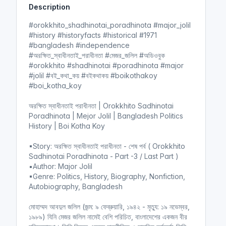
Description
i
r
n
f
#orokkhito_shadhinotai_poradhinota #major_jolil
g
u
#history #historyfacts #historical #1971
s
l
#bangladesh #independence
l
#অরক্ষিত_স্বাধীনতাই_পরাধীনতা #মেজর_জলিল #অডিওবুক
#orokkhito #shadhinotai #poradhinota #major
s
#jolil #বই_কথা_কয় #বইকথাকয় #boikothakoy
c
#boi_kotha_koy
r
e
অরক্ষিত স্বাধীনতাই পরাধীনতা | Orokkhito Sadhinotai
e
Poradhinota | Mejor Jolil | Bangladesh Politics
n
History | Boi Kotha Koy
▪Story: অরক্ষিত স্বাধীনতাই পরাধীনতা - শেষ পর্ব ( Orokkhito
Sadhinotai Poradhinota - Part -3 / Last Part )
▪Author: Major Jolil
▪Genre: Politics, History, Biography, Nonfiction,
Autobiography, Bangladesh
মোহাম্মদ আবদুল জলিল (জন্ম: ৯ ফেব্রুয়ারি, ১৯৪২ - মৃত্যু: ১৯ নভেম্বর,
১৯৮৯) যিনি মেজর জলিল নামেই বেশি পরিচিত, বাংলাদেশের একজন বীর