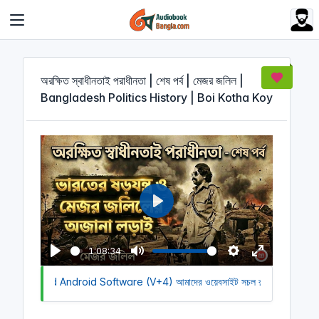
Cookies management panel
অরক্ষিত স্বাধীনতাই পরাধীনতা | শেষ পর্ব | মেজর জলিল |
Bangladesh Politics History | Boi Kotha Koy
P
l
a
1:08:34
y
P
M
S
E
 Download Android Software (V+4)
l
u
আমাদের ওয়েবসাইট সচল রাখতে আমাদের অর্থ
e
n
a
t
t
t
y
e
t
e