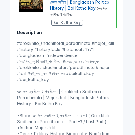
মেজর জলিল | Bangladesh Politics
History | Boi Kotha Koy
(অরক্ষিত
স্বাধীনতাই পরাধীনতা)
Boi Kotha Koy
Description
#orokkhito_shadhinotai_poradhinota #major_jolil
অরক্ষিত স্বাধীনতাই পরাধীনতা | Part - 2
#history #historyfacts #historical #1971
| মেজর জলিল | Bangladesh
#bangladesh #independence
Politics History | Boi Kotha
#অরক্ষিত_স্বাধীনতাই_পরাধীনতা #মেজর_জলিল #অডিওবুক
Koy
(অরক্ষিত স্বাধীনতাই পরাধীনতা)
#orokkhito #shadhinotai #poradhinota #major
Boi Kotha Koy
#jolil #বই_কথা_কয় #বইকথাকয় #boikothakoy
#boi_kotha_koy
অরক্ষিত স্বাধীনতাই পরাধীনতা | Orokkhito Sadhinotai
অরক্ষিত স্বাধীনতাই পরাধীনতা | Part - 1
Poradhinota | Mejor Jolil | Bangladesh Politics
| মেজর জলিল | Bangladesh
History | Boi Kotha Koy
Politics History | Boi Kotha
Koy
(অরক্ষিত স্বাধীনতাই পরাধীনতা)
▪Story: অরক্ষিত স্বাধীনতাই পরাধীনতা - শেষ পর্ব ( Orokkhito
Boi Kotha Koy
Sadhinotai Poradhinota - Part -3 / Last Part )
▪Author: Major Jolil
▪Genre: Politics, History, Biography, Nonfiction,