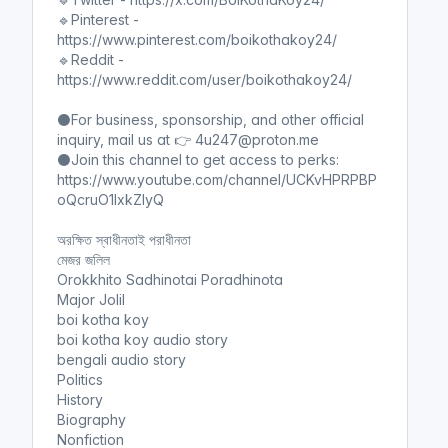
🔹Pinterest -
https://www.pinterest.com/boikothakoy24/
🔹Reddit -
https://www.reddit.com/user/boikothakoy24/
⚫For business, sponsorship, and other official
inquiry, mail us at 👉 4u247@proton.me
⚫Join this channel to get access to perks:
https://www.youtube.com/channel/UCKvHPRPBP
oQcruO1lxkZIyQ
অরক্ষিত স্বাধীনতাই পরাধীনতা
মেজর জলিল
Orokkhito Sadhinotai Poradhinota
Major Jolil
boi kotha koy
boi kotha koy audio story
bengali audio story
Politics
History
Biography
Nonfiction