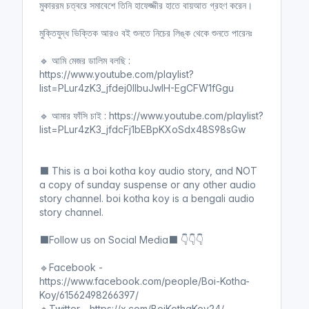
মুকাররম চত্বরে সমাবেশে তিনি হাফেজ্জীর হাতে বায়আত গ্রহণ করেন।
মুক্তিযুদ্ধ ভিক্তিক আরও বই শুনতে নিচের লিঙ্ক থেকে শুনতে পারেনঃ
🔹 আমি মেজর ডালিম বলছি :
https://www.youtube.com/playlist?
list=PLur4zK3_jfdej0llbuJwIH-EgCFW1fGgu
🔹 আমার ফাঁসি চাই : https://www.youtube.com/playlist?
list=PLur4zK3_jfdcFj1bEBpKXoSdx48S98sGw
⬛ This is a boi kotha koy audio story, and NOT
a copy of sunday suspense or any other audio
story channel. boi kotha koy is a bengali audio
story channel.
⬛Follow us on Social Media⬛ 👇👇👇
🔹Facebook -
https://www.facebook.com/people/Boi-Kotha-
Koy/61562498266397/
🔹Twitter - https://x.com/BoiKothaKoy24/