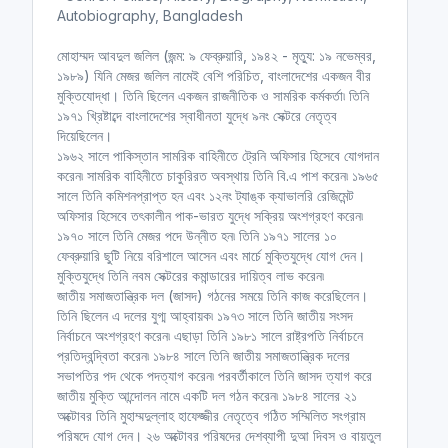
Autobiography, Bangladesh
মোহাম্মদ আবদুল জলিল (জন্ম: ৯ ফেব্রুয়ারি, ১৯৪২ - মৃত্যু: ১৯ নভেম্বর,
১৯৮৯) যিনি মেজর জলিল নামেই বেশি পরিচিত, বাংলাদেশের একজন বীর
মুক্তিযোদ্ধা। তিনি ছিলেন একজন রাজনীতিক ও সামরিক কর্মকর্তা৷ তিনি
১৯৭১ খ্রিষ্টাব্দে বাংলাদেশের স্বাধীনতা যুদ্ধে ৯নং সেক্টরে নেতৃত্ব
দিয়েছিলেন।
১৯৬২ সালে পাকিস্তান সামরিক বাহিনীতে ট্রেনি অফিসার হিসেবে যোগদান
করেন৷ সামরিক বাহিনীতে চাকুরিরত অবস্থায় তিনি বি.এ পাশ করেন৷ ১৯৬৫
সালে তিনি কমিশনপ্রাপ্ত হন এবং ১২নং ট্যাঙ্ক ক্যাভালরি রেজিমেন্ট
অফিসার হিসেবে তৎকালীন পাক-ভারত যুদ্ধে সক্রিয় অংশগ্রহণ করেন৷
১৯৭০ সালে তিনি মেজর পদে উন্নীত হন৷ তিনি ১৯৭১ সালের ১০
ফেব্রুয়ারি ছুটি নিয়ে বরিশালে আসেন এবং মার্চে মুক্তিযুদ্ধে যোগ দেন।
মুক্তিযুদ্ধে তিনি নবম সেক্টরের কমান্ডারের দায়িত্ব লাভ করেন৷
জাতীয় সমাজতান্ত্রিক দল (জাসদ) গঠনের সময়ে তিনি কাজ করেছিলেন।
তিনি ছিলেন এ দলের যুগ্ম আহ্বায়ক৷ ১৯৭৩ সালে তিনি জাতীয় সংসদ
নির্বাচনে অংশগ্রহণ করেন৷ এছাড়া তিনি ১৯৮১ সালে রাষ্ট্রপতি নির্বাচনে
প্রতিদ্বন্দ্বিতা করেন৷ ১৯৮৪ সালে তিনি জাতীয় সমাজতান্ত্রিক দলের
সভাপতির পদ থেকে পদত্যাগ করেন৷ পরবর্তীকালে তিনি জাসদ ত্যাগ করে
জাতীয় মুক্তি আন্দোলন নামে একটি দল গঠন করেন৷ ১৯৮৪ সালের ২১
অক্টোবর তিনি মুহাম্মদুল্লাহ হাফেজ্জীর নেতৃত্বে গঠিত সম্মিলিত সংগ্রাম
পরিষদে যোগ দেন। ২৬ অক্টোবর পরিষদের দেশব্যাপী দুআ দিবস ও বায়তুল