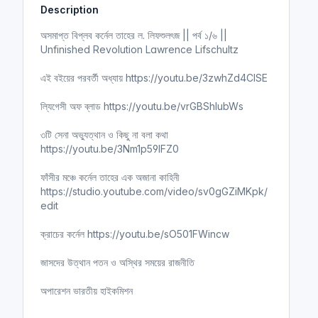
Description
i
r
n
f
অসমাপ্ত বিপ্লব কর্নেল তাহের ল. লিফশুলৎজ || পর্ব ১/৬ ||
g
u
Unfinished Revolution Lawrence Lifschultz
s
l
l
এই বইয়ের পরবর্তী অধ্যায় https://youtu.be/3zwhZd4ClSE
s
ল্যিগেসী অফ ব্লাড https://youtu.be/vrGBShIubWs
c
r
৩টি সেনা অভ্যুত্থান ও কিছু না বলা কথা
e
https://youtu.be/3Nm1p59lFZ0
e
n
ফাঁসীর মঞ্চে কর্নেল তাহের এক অজানা কাহিনী
https://studio.youtube.com/video/sv0gGZiMKpk/
edit
ক্রাচের কর্নেল https://youtu.be/sO501FWincw
জাসদের উত্থান পতন ও অস্থির সময়ের রাজনীতি
অপারেশন ভারতীয় হাইকমিশন