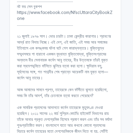
...............................................................
নট ফর সেল বুকশপ
https://www.facebook.com/NfscUttaraCityBookZ
one
...............................................................
২১ জুলাই ১৯৭৬ সাল। ভোর চারটা। ঢাকা কেন্দ্রীয় কারাগার। শ্রাবণের
আর্দ্র রাত বিদায় নিচ্ছে। এই দেশ, এই জাতি, এই সময় আর সমাজের
ইতিহাসে এক কলঙ্কময় ঘটনা ঘটে গেল কারাভ্যন্তরে। মুক্তিযুদ্ধে
সম্মুখসমরে পা হারানো একজন যুদ্ধাহত মুক্তিযোদ্ধা, মুক্তিসংগ্রামের
অন্যতম বীর সেনানায়ক কর্নেল আবু তাহের, বীর উত্তমকে তাঁরই মুক্ত
করা স্বদেশভূমিতে ফাঁসিতে ঝুলিয়ে হত্যা করা হলো। ক্ষুদিরাম বসু,
সূর্যসেনের সঙ্গে, গত শতাব্দীর শেষ প্রান্তে আরেকটি নাম যুক্ত হলো—
কর্নেল আবু তাহের।
আজ আমাদের সামনে প্রশ্ন, তাহেরকে কেন ফাঁসীতে ঝুলতে হয়েছিলো,
সময় কি তাঁর আদর্শ, তাঁর চেতনাকে হত্যা করতে পেরেছেন?
এক সামরিক প্রহসনের আদালতে কর্নেল তাহেরকে মৃত্যুদণ্ড দেওয়া
হয়েছিল। ২০১১ সালের ২২ মার্চ সুপ্রিম কোর্টের হাইকোর্ট বিভাগের রায়
তাঁকে আবার প্রকৃত দেশপ্রেমিক হিসেবে প্রমাণ করল এবং তাঁর সব মর্যাদা
পুনঃপ্রতিষ্ঠিত করল। বাংলাদেশে যাতে আর কখনো কোনো প্রহসনের
বিচারে কর্নেল তাহেরের মতো দেশপ্রেমিককে জীবন দিতে না হয়, সেটিই