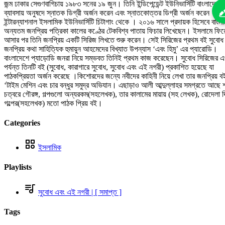
জন্ম ঢাকার সেগুণবাগিচায় ১৯৮৩ সনের ১৯ জুন। তিনি ইন্ডিপেন্ডেন্ট ইউনিভার্সিটি বাংলাদেশ 
ব্যাবসায় অনুষদে স্নাতক ডিগ্রী অর্জন করেন এবং স্নাতকোত্তর ডিগ্রী অর্জন করেন
ইন্টারন্যাশনাল ইসলামিক ইউনিভার্সিটি চিটাগাং থেকে । ২০১৬ সালে প্রদায়ক হিসেবে বাংল
অন্যতম জনপ্রিয় পত্রিকা কালের কণ্ঠের টেকবিশ্ব পাতায় ফিচার লিখেছেন। ইসলামে ফির
আসার পর তিনি জনপ্রিয় একটি সিরিজ লিখতে শুরু করেন। সেই সিরিজের প্রথম বই সুবোধ
জনপ্রিয় কথা সাহিত্যিক হুমায়ুন আহমেদের বিখ্যাত উপন্যাস ‘এবং হিমু’ এর প্যারোডি।
বাংলাদেশে প্যাড়োডি জনরা নিয়ে সম্ভবত তিনিই প্রথম কাজ করেছেন। সুবোধ সিরিজের 
পর্যন্ত তিনটি বই (সুবোধ, কারাগারে সুবোধ, সুবোধ এবং এই নগরী) প্রকাশিত হয়েছে যা
পাঠকপ্রিয়তা অর্জন করেছে ।কিশোরদের জন্যে নবীদের কাহিনী নিয়ে লেখা তার জনপ্রিয় ব
‘টাইম মেশিন এবং চার বন্ধুর সমুদ্র অভিযান। এছাড়াও আলী আব্দুল্লাহর সমগ্রতে আছে 
চত্বরে গৌরঙ্গ, গল্পগুলো অন্যরকম(সহলেখক), তার কালামের মায়ায় (সহ লেখক), রোদেলা দ
গল্পের(সহলেখক) মতো পাঠক প্রিয় বই।
Categories
ইসলামিক
Playlists
সুবোধ এবং এই নগরী | [ সমাপ্ত ]
Tags