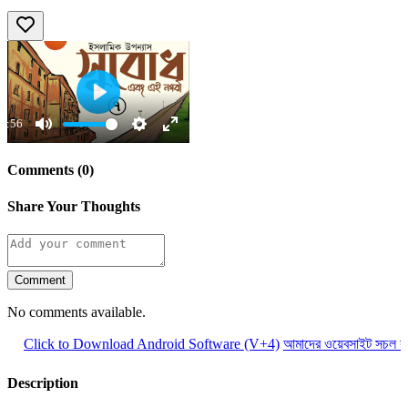
Play
0:56
Mute
Settings
Enter
fullscreen
Comments (0)
Share Your Thoughts
Comment
No comments available.
Click to Download Android Software (V+4)
আমাদের ওয়েবসাইট সচল রাখ
Description