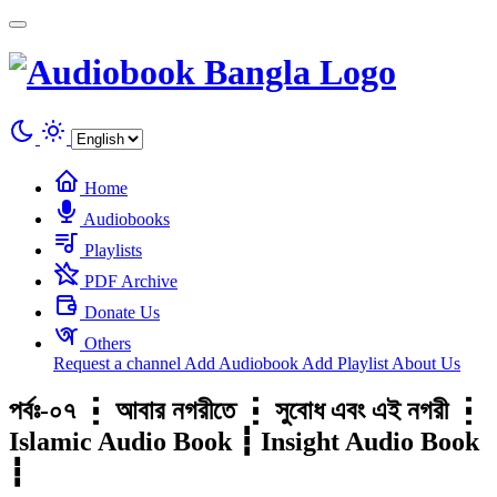
Cookies management panel
Home
Audiobooks
Playlists
PDF Archive
Donate Us
Others
Request a channel
Add Audiobook
Add Playlist
About Us
পর্বঃ-০৭ ┇ আবার নগরীতে ┇ সুবোধ এবং এই নগরী ┇
Islamic Audio Book ┇ Insight Audio Book
┇