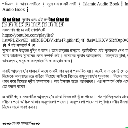
পর্বঃ-০৭ ┇ আবার নগরীতে ┇ সুবোধ এবং এই নগরী ┇ Islamic Audio Book ┇ In
Audio Book ┇
🏫🏫🏫🏫 সুবোধ এবং এই নগরী🏫🏫🏫🏫
🇩 🇪 🇸 🇨 🇷 🇮 🇵 🇹 🇮 🇴 🇳
সকল পর্ব পাবেন এই প্লেলিস্টে
https://youtube.com/playlist?
list=PLZkv6D_e8R8EQBVkffu47igi9i4f5j4f_&si=LKXVSRfOtp0
📓📓বই সম্পর্কে📓📓
সুবোধ মানে উত্তম বুদ্ধি বা জ্ঞান। তবে রাস্তায় রাস্তায় গ্রাফিটিতে যেই সুবোধকে দেখা য
সাথে আমাদের সুবোধের কোন সম্পর্ক নেই। আমাদের সুবোধ আবদুল্লাহ। আল্লাহর বান্দা,
আবদুল্লাহ মানুষকে আল্লাহর দিকে আহবান করে।
যারাই আব্দুল্লাহ’র সাহচর্যে আসে তারাই তার দ্বারা প্রভাবিত হয়। হবেই বা না কেন? সে 
নিজেকে আল্লাহর রঙে রাঙিয়ে নিয়েছে,সাজিয়ে নিয়েছে রাসূলুল্লাহ’র সুন্নাহয়। নিজের মা
ধারণ করে নিয়েছে দ্বীন ইসলামকে। আর ইসলাম হচ্ছে পরশপাথর। এর সংস্পর্শে কেউ এল
তো বদলে যাবেই।
এ বইটি পড়ার সময়পাঠক আব্দুল্লাহ’র মাঝে নিজেকেই খুঁজে পাবেন। শত প্রতিকূলতার মা
দ্বীনের পথে অবিচল থাকার অনুপ্রেরণা পাবেন। অনুপ্রেরণা পাবেন পরিপূর্ণভাবে দ্বীন ইসল
নিজের মাঝে ধারণ করার।
✒️✒️লেখক সম্পর্কে✒️✒️