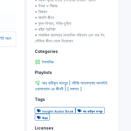
r
• ইসরা ও মিরাজ
• হিজরত
e
• মাদানি জীবন
e
• যুদ্ধ-বিগ্রহ, সন্ধি-চুক্তি
n
• রাষ্ট্র প্রতিষ্ঠা
• সামাজিক ব্যবস্থার বৈপ্লবিক পরিবর্তন এবং তার ইহ
ে আমাদের অর্থ সাহায্য করুন। আমরা একটি অলাভজনক ওয়েবসাইট, আমরা ওয়েবসাইট থেকে ক
লৌকিক জীবন থেকে তিরোধান
Categories
ইসলামিক
Playlists
আর রাহীকুল মাখতুৃম | নবীজি সাল্লাল্লাহু আলাইহি
ওয়াসাল্লাম এর জীবনী | [ সমাপ্ত ]
Tags
Insight Audio Book
আর রাহীকুল মাখতুৃম
সীরাত
Licenses