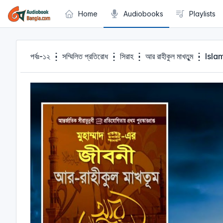
Cookies management panel
Home
Audiobooks
Playlists
পর্বঃ-১২ ┇ সম্মিলিত প্রতিরোধ ┇ সিরাহ ┇ আর রাহীকুল মাখতুৃম 