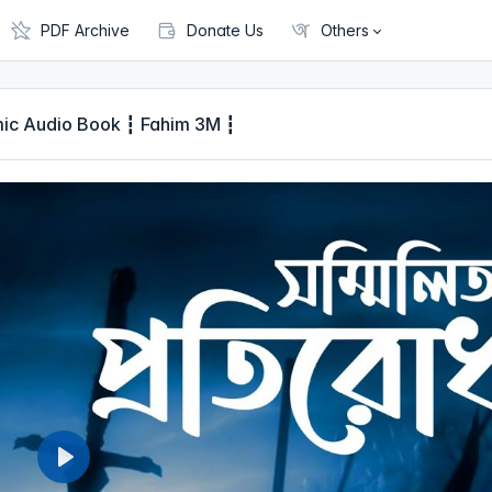
PDF Archive
Donate Us
Others
┇ Islamic Audio Book ┇ Fahim 3M ┇
P