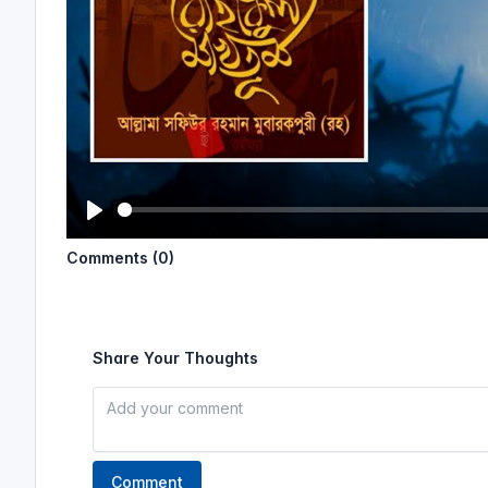
P
Comments (0)
l
a
y
Share Your Thoughts
Comment