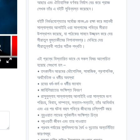
আছার এবং ঐতিহাসিক বর্ণনার নির্যাস বের করে প্রাজ্ঞ
লেখক তাঁর এ বইটি সুবিন্যস্ত করেছেন।
বইটি নির্ভরযোগ্যতার সর্বোচ্চ মানদণ্ড রক্ষা করে মহানবী
সাল্লাল্লাহু আলাইহি ওয়া সাল্লামের পবিত্র সীরাত
উপস্থাপন করেছে, যা পাঠকের সামনে উজ্জ্বল করে দেয়
সীরাতুল মুস্তাকীমের নিশানাসমগ্র। দেখিয়ে দেয়
সীরাতুন্নাবী পাঠের সঠিক পদ্ধতি।
এই গ্রন্থে বিস্তারিত ভাবে যে সকল বিষয় আলোচিত
হয়েছে সেগুলো হল –
S
E
• তৎকালীন আরবের ভৌগোলিক, সামাজিক, প্রশাসনিক,
e
n
অর্থনৈতিক ও ধর্মীয় অবস্থা
t
• রবের ধর্ম-কর্ম ও ধর্মীয় মতবাদ
e
• জাহিলিয়াতের সংক্ষিপ্ত বিবরণ
r
• রাসুলুল্লাহ সাল্লাল্লাহু আলাইহি ওয়া সাল্লামে বংশ
পরিচয়, বিবাহ, দাম্পত্য, সন্তান-সন্ততি, তাঁর আবির্ভাব
n
f
এবং এর পর ঘটনা বহুল পবিত্র জীবনের চল্লিশটি বছর
g
u
• নুবুওয়াত লাভের পূর্বকালীন সংক্ষিপ্ত চিত্র
s
l
• নবুওয়তী জীবন এবং তার দাওয়াত
l
• প্রথম পর্যায়ের মুসলিমগণের ধৈর্য ও দৃঢ়তার অন্তর্নিহিত
s
কারণসমূহ
c
• মক্কা ভূমির বাইরে ইসলামের দাওয়াত প্রদান