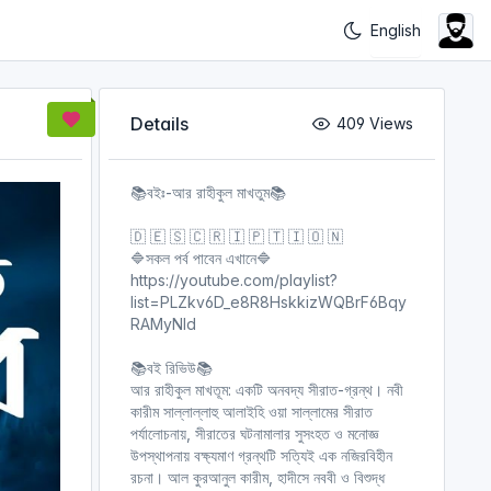
Details
409 Views
📚বইঃ-আর রাহীকুল মাখতুম📚
🇩 🇪 🇸 🇨 🇷 🇮 🇵 🇹 🇮 🇴 🇳
🔷সকল পর্ব পাবেন এখানে🔷
https://youtube.com/playlist?
list=PLZkv6D_e8R8HskkizWQBrF6Bqy
RAMyNld
📚বই রিভিউ📚
আর রাহীকুল মাখতূম: একটি অনবদ্য সীরাত-গ্রন্থ। নবী
কারীম সাল্লাল্লাহু আলাইহি ওয়া সাল্লামের সীরাত
পর্যালোচনায়, সীরাতের ঘটনামালার সুসংহত ও মনোজ্ঞ
উপস্থাপনায় বক্ষ্যমাণ গ্রন্থটি সত্যিই এক নজিরবিহীন
রচনা। আল কুরআনুল কারীম, হাদীসে নববী ও বিশুদ্ধ