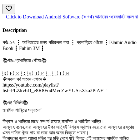
Click to Download Android Software (V+4)
আমাদের ওয়েবসাইট সচল রাখত
Description
পর্বঃ-২৭ ┇ আখিরাতের জন্য পরিকল্পনা করা ┇ প্রশান্তির খোঁজে ┇Islamic Audio
Book ┇ Fahim 3M ┇
📚বইঃ-প্রশান্তির খোঁজে📚
🇩 🇪 🇸 🇨 🇷 🇮 🇵 🇹 🇮 🇴 🇳
🔷সকল পর্ব পাবেন এখানে🔷
https://youtube.com/playlist?
list=PLZkv6D_e8R8Fo4MvcZwYUSisXka2PiAET
📚বই রিভিউ📚
মানসিক শান্তির সন্ধানে”
বিশ্বাস ও শান্তির মাঝে সম্পর্ক রয়েছে;মানসিক ও শারীরিক শান্তি।
আল্লাহ বলেন,যারা আল্লাহর উপর সত্যিই বিশ্বাস স্থাপন করে,তারা আল্লাহর রাস্তায়
এমন শান্তি খুঁজে পায়,যা তারা আর অন্য কিছুতে পায়না।
বিনোদনের জন্য আমরা মুভির পর মুভি দেখে যাই,কিন্তু এটি আমাদের সাময়িক শান্তি