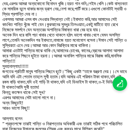
দেয়,এরপর আমরা অন্যকোনো বিনোদন খুজি।হয়ত গান শুনি,গেইম খেলি।কেউ বাস্তবতা
কে সাময়িক ভুলে থাকার জন্য ড্রাগ নেয়,নেশা করে,পার্টি করে।এগুলো কোনটাই স্থায়ী ও
স্থির প্রশান্তি দেয় না।
একসময় আমরা এসব বাদ দেওয়ার সিদ্ধান্ত নেই।ইবাদাত করি,আর আমাদের সেই
কাংখিত শান্তি খুঁজে পাই যেন।কুরআনের সুমধুর তিলওয়াত,একটু মাটিতে হাত রেখে
নিজেকে সমর্পনে যেন অন্তরের অশান্তির বিষাক্ত ধারা বের হয়ে যায়।
অনেক দিন ধরে বাসি পচা খাবার খেতে থাকলে হঠাৎ ভালো খাবার খেলে যেমন অসস্তি
লাগে,তেমনি অনেকদিন পর ইবাদতে,নামাজে হয়ত মনোযোগ বসেনা।ঈমান সেই শান্তি ও
সুস্থিরতা এনে দেয়।আমরা আর কোন বিরক্তির মাঝে থাকিনা।
আমারা এতটাই শান্তির মাঝে থাকি যে,আমাদের চোখের, কানের,ব্রেনের আলাদা আলাদা
করে শান্তির পিছনে ছুটতে হয়না।।আমরা অনাবিল শান্তির মাঝে বিরাজ করি,মানসিক
শান্তি!!!
সুবহানাল্লাহ!!!!!!
জগতের প্রতিটি মানুষ শান্তির পিছনে ছুটে।”কিছু একটা “তাকে যন্ত্রণা দেয়।।সে ভাবে
আমি যদি এটা পেতাম তাহলে সুখী হতাম।যদি আমার এই পরিমান টাকা থাকত,যদি এই
রকম বাড়ি থাকত,যদি ওই গাড়ি টা থাকত,যদি ওই ডিভাইস টা থাকত,ও-ই ভিডিও গেমস
টা থাকত!আমি সুখী হতাম!
কিন্তু কতক্ষন থাকে সেই সুখ?
এরপর আমাদের সেটা ভালো লাগে না।
অন্য কিছুচাই!
আরও ভালো কিছু!!
আল্লাহ বলেন
” প্রকৃতপক্ষে তারাই শান্তি ও নিরাপত্তার অধিকারী এবং তারাই সঠিক পথে পরিচালিত
যারা নিজেদের ঈমানকে জুলুমের (শিরক এবং কুফর) সাথে মিশ্রিত করেনি”