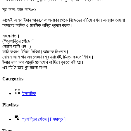
সূরা আল- আন’আমঃ৮২
কাজেই আমরা ঈমান আনব,এবং অনাচার থেকে নিজেদের বাচিঁয়ে রাখব।আল্লাহ তায়ালা
আমাদের আত্মিক ও মানসিক শান্তি প্রদান করুক।
সংক্ষেপিত।
(“প্রশান্তির খোঁজে ”
নোমান আলি খান।)
আমি কখনও রিভিউ লিখিনা।আজকে লিখলাম।
নোমান আলি খান এর লেকচার খুব ন্যারেটি, চিন্তা করতে শিখায়।
উনার ভাষা আর এক্সেন্ট মনোযোগ না দিলে বুঝতে কষ্ট হয়।
এই বই টা তাই খুব ভালো লাগল
Categories
ইসলামিক
Playlists
প্রশান্তির খোঁজে | [ সমাপ্ত ]
Tags