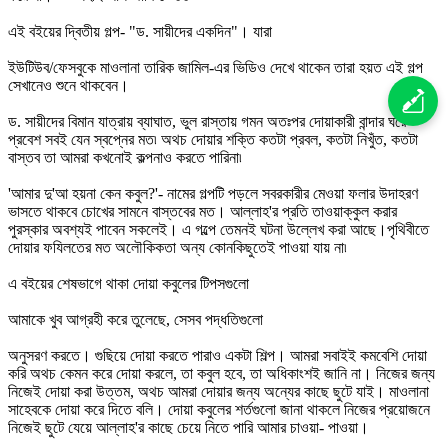
এই বইয়ের দ্বিতীয় গল্প- "ড. সায়ীদের একদিন"। যারা
ইউটিউব/ফেসবুকে মাওলানা তারিক জামিল-এর ভিডিও দেখে থাকেন তারা হয়ত এই গল্প
সেখানেও শুনে থাকবেন।
ড. সায়ীদের বিমান যাত্রায় ব্যাঘাত, ভুল রাস্তায় গমন অতঃপর দোয়াকারী বান্দার ঘরে
প্রবেশ সবই যেন স্বপ্নের মত৷ অথচ দোয়ার শক্তি কতটা প্রবল, কতটা নিখুঁত, কতটা
বাস্তব তা আমরা কখনোই কল্পনাও করতে পারিনা৷
'আমার দু'আ হয়না কেন কবুল?'- নামের গল্পটি পড়লে সবরকারীর মেওয়া ফলার উদাহরণ
ভাসতে থাকবে চোখের সামনে বাস্তবের মত। আল্লাহ'র প্রতি তাওয়াক্কুল করার
পুরস্কার অবশ্যই পাবেন সকলেই। এ গল্পে তেমনই ঘটনা উল্লেখ করা আছে।পৃথিবীতে
দোয়ার ফযিলতের মত অলৌকিকতা অন্য কোনকিছুতেই পাওয়া যায় না৷
এ বইয়ের শেষভাগে থাকা দোয়া কবুলের টিপসগুলো
আমাকে খুব আগ্রহী করে তুলেছে, সেসব পদ্ধতিগুলো
অনুসরণ করতে। গুছিয়ে দোয়া করতে পারাও একটা শিল্প। আমরা সবাইই কমবেশি দোয়া
করি অথচ কেমন করে দোয়া করলে, তা কবুল হবে, তা অধিকাংশই জানি না। নিজের জন্য
নিজেই দোয়া করা উত্তম, অথচ আমরা দোয়ার জন্য অন্যের কাছে ছুটে যাই। মাওলানা
সাহেবকে দোয়া করে দিতে বলি। দোয়া কবুলের শর্তগুলো জানা থাকলে নিজের প্রয়োজনে
নিজেই ছুটে যেয়ে আল্লাহ'র কাছে চেয়ে নিতে পারি আমার চাওয়া- পাওয়া।