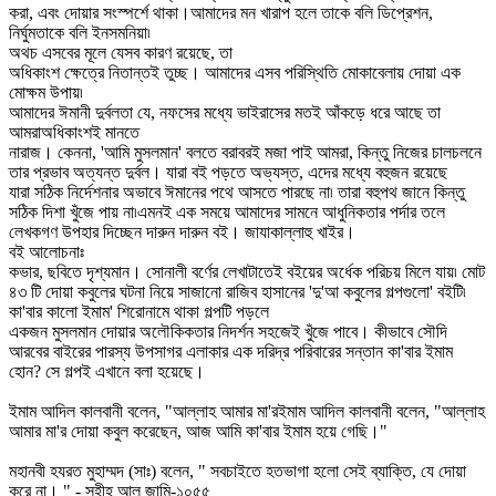
করা, এবং দোয়ার সংস্পর্শে থাকা।আমাদের মন খারাপ হলে তাকে বলি ডিপ্রেশন,
নির্ঘুমতাকে বলি ইনসমনিয়া৷
অথচ এসবের মূলে যেসব কারণ রয়েছে, তা
অধিকাংশ ক্ষেত্রে নিতান্তই তুচ্ছ। আমাদের এসব পরিস্থিতি মোকাবেলায় দোয়া এক
মোক্ষম উপায়৷
আমাদের ঈমানী দুর্বলতা যে, নফসের মধ্যে ভাইরাসের মতই আঁকড়ে ধরে আছে তা
আমরাঅধিকাংশই মানতে
নারাজ। কেননা, 'আমি মুসলমান' বলতে বরাবরই মজা পাই আমরা, কিন্তু নিজের চালচলনে
তার প্রভাব অত্যন্ত দুর্বল। যারা বই পড়তে অভ্যস্ত, এদের মধ্যে বহুজন রয়েছে
যারা সঠিক নির্দেশনার অভাবে ঈমানের পথে আসতে পারছে না৷ তারা বহুপথ জানে কিন্তু
সঠিক দিশা খুঁজে পায় না৷এমনই এক সময়ে আমাদের সামনে আধুনিকতার পর্দার তলে
লেখকগণ উপহার দিচ্ছেন দারুন দারুন বই। জাযাকাল্লাহু খাইর।
বই আলোচনাঃ
কভার, ছবিতে দৃশ্যমান। সোনালী বর্ণের লেখাটাতেই বইয়ের অর্ধেক পরিচয় মিলে যায়৷ মোট
৪৩ টি দোয়া কবুলের ঘটনা নিয়ে সাজানো রাজিব হাসানের 'দু'আ কবুলের গল্পগুলো' বইটি৷
কা'বার কালো ইমাম' শিরোনামে থাকা গল্পটি পড়লে
একজন মুসলমান দোয়ার অলৌকিকতার নিদর্শন সহজেই খুঁজে পাবে। কীভাবে সৌদি
আরবের বাইরের পারস্য উপসাগর এলাকার এক দরিদ্র পরিবারের সন্তান কা'বার ইমাম
হোন? সে গল্পই এখানে বলা হয়েছে।
ইমাম আদিল কালবানী বলেন, "আল্লাহ আমার মা'রইমাম আদিল কালবানী বলেন, "আল্লাহ
আমার মা'র দোয়া কবুল করেছেন, আজ আমি কা'বার ইমাম হয়ে গেছি।"
মহানবী হযরত মুহাম্মদ (সাঃ) বলেন, " সবচাইতে হতভাগা হলো সেই ব্যাক্তি, যে দোয়া
করে না। " - সহীহ আল জামি-১০৫৫