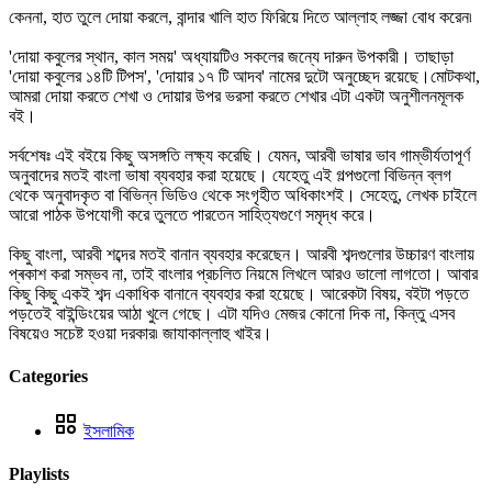
কেননা, হাত তুলে দোয়া করলে, বান্দার খালি হাত ফিরিয়ে দিতে আল্লাহ লজ্জা বোধ করেন৷
'দোয়া কবুলের স্থান, কাল সময়' অধ্যায়টিও সকলের জন্যে দারুন উপকারী। তাছাড়া
'দোয়া কবুলের ১৪টি টিপস', 'দোয়ার ১৭ টি আদব' নামের দুটো অনুচ্ছেদ রয়েছে।মোটকথা,
আমরা দোয়া করতে শেখা ও দোয়ার উপর ভরসা করতে শেখার এটা একটা অনুশীলনমূলক
বই।
সর্বশেষঃ এই বইয়ে কিছু অসঙ্গতি লক্ষ্য করেছি। যেমন, আরবী ভাষার ভাব গাম্ভীর্যতাপূর্ণ
অনুবাদের মতই বাংলা ভাষা ব্যবহার করা হয়েছে। যেহেতু এই গল্পগুলো বিভিন্ন ব্লগ
থেকে অনুবাদকৃত বা বিভিন্ন ভিডিও থেকে সংগৃহীত অধিকাংশই। সেহেতু, লেখক চাইলে
আরো পাঠক উপযোগী করে তুলতে পারতেন সাহিত্যগুণে সমৃদ্ধ করে।
কিছু বাংলা, আরবী শব্দের মতই বানান ব্যবহার করেছেন। আরবী শব্দগুলোর উচ্চারণ বাংলায়
প্ৰকাশ করা সম্ভব না, তাই বাংলার প্রচলিত নিয়মে লিখলে আরও ভালো লাগতো। আবার
কিছু কিছু একই শব্দ একাধিক বানানে ব্যবহার করা হয়েছে। আরেকটা বিষয়, বইটা পড়তে
পড়তেই বাইন্ডিংয়ের আঠা খুলে গেছে। এটা যদিও মেজর কোনো দিক না, কিন্তু এসব
বিষয়েও সচেষ্ট হওয়া দরকার৷ জাযাকাল্লাহু খাইর।
Categories
ইসলামিক
Playlists