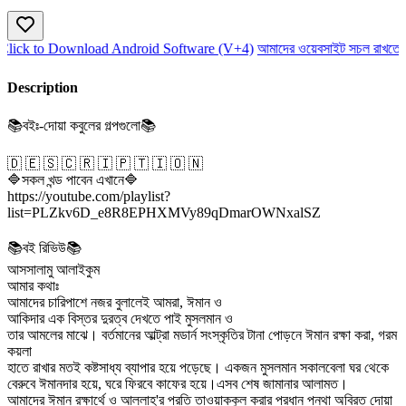
ick to Download Android Software (V+4)
আমাদের ওয়েবসাইট সচল রাখতে আম
Description
📚বইঃ-দোয়া কবুলের গল্পগুলো📚
🇩 🇪 🇸 🇨 🇷 🇮 🇵 🇹 🇮 🇴 🇳
🔷সকল খন্ড পাবেন এখানে🔷
https://youtube.com/playlist?
list=PLZkv6D_e8R8EPHXMVy89qDmarOWNxalSZ
📚বই রিভিউ📚
আসসালামু আলাইকুম
আমার কথাঃ
আমাদের চারিপাশে নজর বুলালেই আমরা, ঈমান ও
আকিদার এক বিস্তর দুরত্ব দেখতে পাই মুসলমান ও
তার আমলের মাঝে। বর্তমানের আল্ট্রা মডার্ন সংস্কৃতির টানা পোড়নে ঈমান রক্ষা করা, গরম
কয়লা
হাতে রাখার মতই কষ্টসাধ্য ব্যাপার হয়ে পড়েছে। একজন মুসলমান সকালবেলা ঘর থেকে
বেরুবে ঈমানদার হয়ে, ঘরে ফিরবে কাফের হয়ে।এসব শেষ জামানার আলামত।
আমাদের ঈমান রক্ষার্থে ও আল্লাহ'র প্রতি তাওয়াক্কুল করার প্রধান পন্থা অবিরত দোয়া