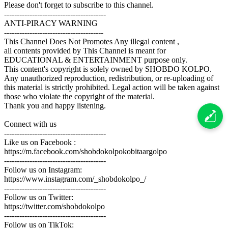
Please don't forget to subscribe to this channel.
----------------------------------------
ANTI-PIRACY WARNING
---------------------------------------
This Channel Does Not Promotes Any illegal content ,
all contents provided by This Channel is meant for
EDUCATIONAL & ENTERTAINMENT purpose only.
This content's copyright is solely owned by SHOBDO KOLPO.
Any unauthorized reproduction, redistribution, or re-uploading of
this material is strictly prohibited. Legal action will be taken against
those who violate the copyright of the material.
Thank you and happy listening.
Connect with us
----------------------------------------
Like us on Facebook :
https://m.facebook.com/shobdokolpokobitaargolpo
----------------------------------------
Follow us on Instagram:
https://www.instagram.com/_shobdokolpo_/
----------------------------------------
Follow us on Twitter:
https://twitter.com/shobdokolpo
----------------------------------------
Follow us on TikTok: