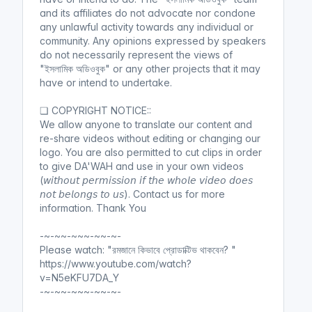
and its affiliates do not advocate nor condone
any unlawful activity towards any individual or
community. Any opinions expressed by speakers
do not necessarily represent the views of
"ইসলামিক অডিওবুক" or any other projects that it may
have or intend to undertake.
❏ COPYRIGHT NOTICE::
We allow anyone to translate our content and
re-share videos without editing or changing our
logo. You are also permitted to cut clips in order
to give DA'WAH and use in your own videos
(𝘸𝘪𝘵𝘩𝘰𝘶𝘵 𝘱𝘦𝘳𝘮𝘪𝘴𝘴𝘪𝘰𝘯 𝘪𝘧 𝘵𝘩𝘦 𝘸𝘩𝘰𝘭𝘦 𝘷𝘪𝘥𝘦𝘰 𝘥𝘰𝘦𝘴
𝘯𝘰𝘵 𝘣𝘦𝘭𝘰𝘯𝘨𝘴 𝘵𝘰 𝘶𝘴). Contact us for more
information. Thank You
-~-~~-~~~-~~-~-
Please watch: "রমজানে কিভাবে প্রোডাক্টিভ থাকবেন? "
https://www.youtube.com/watch?
v=N5eKFU7DA_Y
-~-~~-~~~-~~-~-