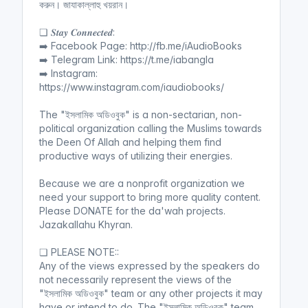
করুন। জাযাকাল্লাহু খয়রান।
❏ 𝑺𝒕𝒂𝒚 𝑪𝒐𝒏𝒏𝒆𝒄𝒕𝒆𝒅:
➡️ Facebook Page: http://fb.me/iAudioBooks
➡️ Telegram Link: https://t.me/iabangla
➡️ Instagram:
https://www.instagram.com/iaudiobooks/
The "ইসলামিক অডিওবুক" is a non-sectarian, non-
political organization calling the Muslims towards
the Deen Of Allah and helping them find
productive ways of utilizing their energies.
Because we are a nonprofit organization we
need your support to bring more quality content.
Please DONATE for the da'wah projects.
Jazakallahu Khyran.
❏ PLEASE NOTE::
Any of the views expressed by the speakers do
not necessarily represent the views of the
"ইসলামিক অডিওবুক" team or any other projects it may
have or intend to do. The "ইসলামিক অডিওবুক" team