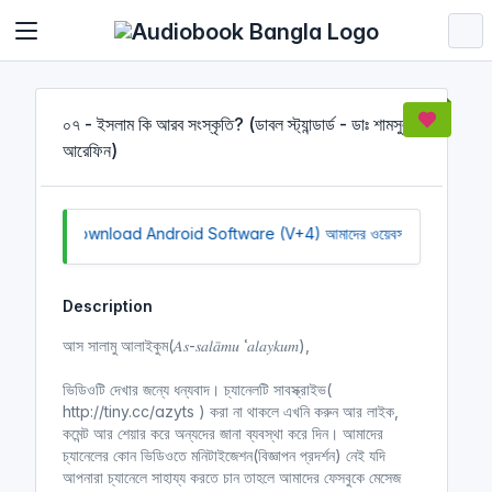
Cookies management panel
০৭ - ইসলাম কি আরব সংস্কৃতি? (ডাবল স্ট্যান্ডার্ড - ডাঃ শামসুল
আরেফিন)
Click to Download Android Software (V+4)
আমাদের ওয়েবসাইট সচল রাখতে আ
Description
আস সালামু আলাইকুম(𝐴𝑠-𝑠𝑎𝑙𝑎̄𝑚𝑢 ʿ𝑎𝑙𝑎𝑦𝑘𝑢𝑚),
ভিডিওটি দেখার জন্যে ধন্যবাদ। চ্যানেলটি সাবস্ক্রাইভ(
http://tiny.cc/azyts ) করা না থাকলে এখনি করুন আর লাইক,
কমেন্ট আর শেয়ার করে অন্যদের জানা ব্যবস্থা করে দিন। আমাদের
চ্যানেলের কোন ভিডিওতে মনিটাইজেশন(বিজ্ঞাপন প্রদর্শন) নেই যদি
আপনারা চ্যানেলে সাহায্য করতে চান তাহলে আমাদের ফেসবুকে মেসেজ