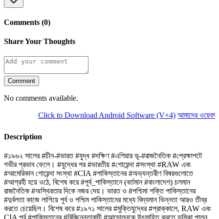
Comments (0)
Share Your Thoughts
Comment
No comments available.
Click to Download Android Software (V+4)
আমাদের ওয়েবসাইট
Description
#১৯৬২ সালের #চীন-#ভারত #যুদ্ধ #দক্ষিণ #এশিয়ার ভূ-#রাজনৈতিক #প্রেক্ষাপটে
গভীর প্রভাব ফেলে। #যুদ্ধের পর #ভারতীয় #গোয়েন্দা #সংস্থা #RAW এবং
#আমেরিকান গোয়েন্দা সংস্থা #CIA #পাকিস্তানের #অভ্যন্তরীণ বিষয়গুলোতে
#আগ্রহী হয়ে ওঠে, বিশেষ করে #পূর্ব_পাকিস্তানে (বর্তমান #বাংলাদেশ) চলমান
রাজনৈতিক #অস্থিরতার দিকে নজর দেয়। ভারত ও #পশ্চিমা শক্তি পাকিস্তানের
#দুর্বলতা কাজে লাগিয়ে পূর্ব ও পশ্চিম পাকিস্তানের মধ্যে বিদ্যমান ভিন্নতা আরও তীব্র
করতে চেয়েছিল। বিশেষ করে #১৯৭১ সালের #মুক্তিযুদ্ধের #প্রাক্কালে, RAW এবং
CIA পূর্ব #পাকিস্তানের #বিচ্ছিন্নতাবাদী #আন্দোলনকে উৎসাহিত করতে ভূমিকা পালন