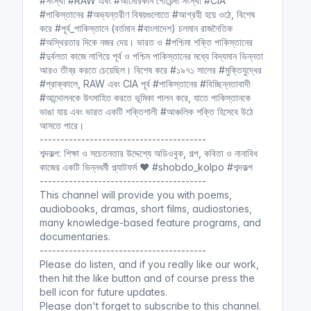
#সংস্থা #RAW এবং #আমেরিকান গোয়েন্দা সংস্থা #CIA
যে ৭টি গোপন দফা ছিল ভারতের পাকিস্তান
#পাকিস্তানের #অভ্যন্তরীণ বিষয়গুলোতে #আগ্রহী হয়ে ওঠে, বিশেষ
থেকে বাংলাদেশকে আলাদা করার জন্য
করে #পূর্ব_পাকিস্তানে (বর্তমান #বাংলাদেশ) চলমান রাজনৈতিক
(বাংলাদেশের স্বাধীনতা যুদ্ধে র এবং সিআইএ :
#অস্থিরতার দিকে নজর দেয়। ভারত ও #পশ্চিমা শক্তি পাকিস্তানের
মাসুদুল হক)
#দুর্বলতা কাজে লাগিয়ে পূর্ব ও পশ্চিম পাকিস্তানের মধ্যে বিদ্যমান ভিন্নতা
Shobdo Kolpo
আরও তীব্র করতে চেয়েছিল। বিশেষ করে #১৯৭১ সালের #মুক্তিযুদ্ধের
বাংলাদেশের স্বাধীনতা যুদ্ধে র এবং সিআইএ
#প্রাক্কালে, RAW এবং CIA পূর্ব #পাকিস্তানের #বিচ্ছিন্নতাবাদী
#আন্দোলনকে উৎসাহিত করতে ভূমিকা পালন করে, যাতে পাকিস্তানকে
মাসুদুল হক
ভাঙা যায় এবং ভারত একটি শক্তিশালী #আঞ্চলিক শক্তি হিসেবে উঠে
আসতে পারে।
----------------------------------------
মার্কিন প্রশাসন যে কারণে স্বাধীন বাংলাদেশ
শব্দকল্প: শিক্ষা ও সচেতনতার উদ্দেশ্যে অডিওবুক, গল্প, কবিতা ও নানাবিধ
এর বিপক্ষে ছিল
কাজের একটি ভিন্নধর্মী প্ল্যাটফর্ম ❤️ #shobdo_kolpo #শব্দকল্প
(বাংলাদেশের স্বাধীনতা যুদ্ধে র
----------------------------------------
এবং সিআইএ : মাসুদুল হক)
This channel will provide you with poems,
Shobdo Kolpo
audiobooks, dramas, short films, audiostories,
বাংলাদেশের স্বাধীনতা যুদ্ধে র এবং সিআইএ
many knowledge-based feature programs, and
documentaries.
মাসুদুল হক
----------------------------------------
Please do listen, and if you really like our work,
then hit the like button and of course press the
স্বাধীন বাংলাদেশের পরিকল্পনায় কেনো ভেটো
bell icon for future updates.
দিয়েছিলেন মুজিব!
(বাংলাদেশের স্বাধীনতা যুদ্ধে র
Please don't forget to subscribe to this channel.