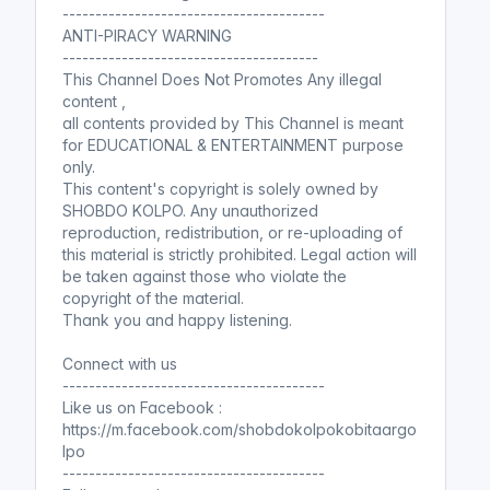
এবং সিআইএ : মাসুদুল হক)
----------------------------------------
ANTI-PIRACY WARNING
Shobdo Kolpo
---------------------------------------
বাংলাদেশের স্বাধীনতা যুদ্ধে র এবং সিআইএ
This Channel Does Not Promotes Any illegal
content ,
মাসুদুল হক
all contents provided by This Channel is meant
for EDUCATIONAL & ENTERTAINMENT purpose
only.
"টেলিফোন করে দিলেই আমি চলে আসবো"-
This content's copyright is solely owned by
পাকিস্তানিদের কেন এ কথা বলেছিলেন মুজিব
SHOBDO KOLPO. Any unauthorized
?
(বাংলাদেশের স্বাধীনতা যুদ্ধে র এবং সিআইএ :
reproduction, redistribution, or re-uploading of
মাসুদুল হক)
this material is strictly prohibited. Legal action will
be taken against those who violate the
Shobdo Kolpo
copyright of the material.
বাংলাদেশের স্বাধীনতা যুদ্ধে র এবং সিআইএ
Thank you and happy listening.
মাসুদুল হক
Connect with us
----------------------------------------
Like us on Facebook :
লাহোর সম্মেলেনে মুজিব এর যে প্রস্তাব
https://m.facebook.com/shobdokolpokobitaargo
জানতেন না অনেক আওয়ামী নেতারাও
lpo
(বাংলাদেশের স্বাধীনতা যুদ্ধে র এবং সিআইএ :
----------------------------------------
মাসুদুল হক)