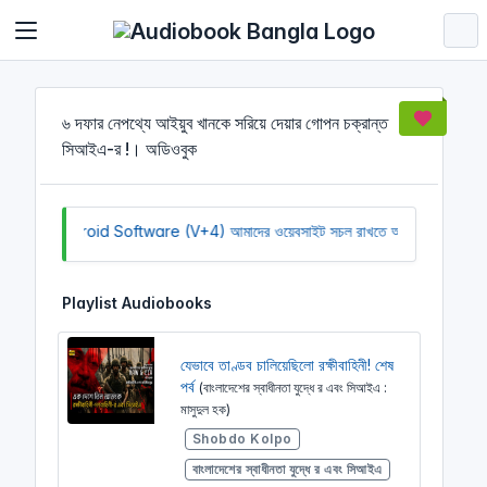
Cookies management panel
৬ দফার নেপথ্যে আইয়ুব খানকে সরিয়ে দেয়ার গোপন চক্রান্ত
সিআইএ-র !। অডিওবুক
load Android Software (V+4)
আমাদের ওয়েবসাইট সচল রাখতে আমাদের অর্থ সাহা
Playlist Audiobooks
যেভাবে তাণ্ডব চালিয়েছিলো রক্ষীবাহিনী! শেষ
পর্ব
(বাংলাদেশের স্বাধীনতা যুদ্ধে র এবং সিআইএ :
মাসুদুল হক)
Shobdo Kolpo
বাংলাদেশের স্বাধীনতা যুদ্ধে র এবং সিআইএ