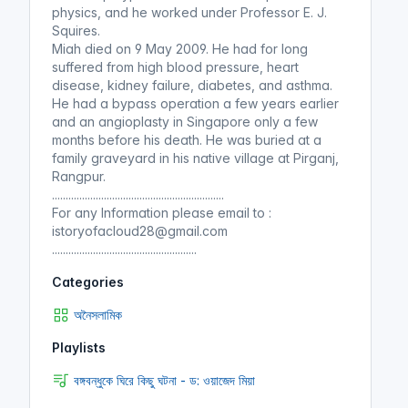
physics, and he worked under Professor E. J.
Squires.
Miah died on 9 May 2009. He had for long
suffered from high blood pressure, heart
disease, kidney failure, diabetes, and asthma.
He had a bypass operation a few years earlier
and an angioplasty in Singapore only a few
months before his death. He was buried at a
family graveyard in his native village at Pirganj,
Rangpur.
...............................................................
For any Information please email to :
istoryofacloud28@gmail.com
.....................................................
Categories
অনৈসলামিক
Playlists
বঙ্গবন্ধুকে ঘিরে কিছু ঘটনা - ড: ওয়াজেদ মিয়া