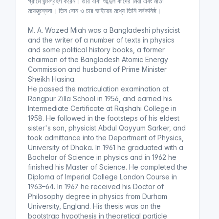
গ্রামে জন্মগ্রহণ করেন। তার বাবা আব্দুল কাদের মিয়া এবং মাতা
ময়েজুন্নেসা। তিন বোন ও চার ভাইয়ের মধ্যে তিনি সর্বকনিষ্ঠ।
M. A. Wazed Miah was a Bangladeshi physicist
and the writer of a number of texts in physics
and some political history books, a former
chairman of the Bangladesh Atomic Energy
Commission and husband of Prime Minister
Sheikh Hasina.
He passed the matriculation examination at
Rangpur Zilla School in 1956, and earned his
Intermediate Certificate at Rajshahi College in
1958. He followed in the footsteps of his eldest
sister's son, physicist Abdul Qayyum Sarker, and
took admittance into the Department of Physics,
University of Dhaka. In 1961 he graduated with a
Bachelor of Science in physics and in 1962 he
finished his Master of Science. He completed the
Diploma of Imperial College London Course in
1963–64. In 1967 he received his Doctor of
Philosophy degree in physics from Durham
University, England. His thesis was on the
bootstrap hypothesis in theoretical particle