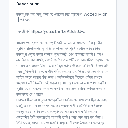
Description
i
r
n
f
বঙ্গবন্ধুকে ঘিরে কিছু ঘটনা ড: ওয়াজেদ মিয়া স্মৃতিকথা Wazed Miah
g
u
|| পর্ব ১/৯
s
l
l
পরবর্তী পর্ব https://youtu.be/fzrKSckJJ-c
s
বাংলাদেশের খ্যাতনামা পরমাণু বিজ্ঞানী ড. এম এ ওয়াজেদ মিয়া। যিনি
c
স্বাধীন বাংলাদেশের স্থপতি সর্বকালের সর্বশ্রেষ্ঠ বাঙালি জাতির পিতা
r
বঙ্গবন্ধুর জ্যেষ্ঠ কন্যা বর্তমান প্রধানমন্ত্রী শেখ হাসিনার স্বামী। যদিও
e
বৈবাহিক সম্পর্ক বাদেই বাঙালি জাতির এক গর্বিত ও আলোকিত মানুষের নাম
e
ড. এম এ ওয়াজেদ মিয়া। এক বর্ণাঢ্য কর্মময় জীবনের অধিকারী ছিলেন এই
n
পরমাণু বিজ্ঞানী। ক্ষমতার শীর্ষ পর্যায়ে থেকেও তার নির্মোহ জীবনযাপন তাকে
জাতির কাছে করেছে চির অমর। ব্যক্তিজীবনে নিজেকে গুটিয়ে রাখতে
অভ্যস্থ এই বিজ্ঞানীর দুই সন্তান। বঙ্গবন্ধুর জামাতা এবং প্রধানমন্ত্রীর
স্বামী হওয়া সত্ত্বেও কোন আমলেই ড. ওয়াজেদ মিয়াকে কখনও ক্ষমতার
কাছাকাছি দেখা যায়নি।
সমাজের চিরচেনা মানুষের গতানুগতিক মানসিকতার সঙ্গে তার ছিল বরাবরই
একটু তফাত। বাংলাদেশের সবচেয়ে প্রভাবশালী রাজনৈতিক পরিবারের
সদস্য হয়েও, রাষ্ট্রক্ষমতার কেন্দ্রবিন্দুর সবচেয়ে কাছাকাছি থেকেও
কোনোদিন তিনি ক্ষমতাচর্চায় আগ্রহী হননি। তার ডাক নাম সুধা মিয়া।
তিনি ১৯৪২ সালের ১৬ ফেব্রুয়ারি রংপুরের পীরগঞ্জ উপজেলার ফতেহপুর