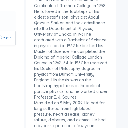
r
Certificate at Rajshahi College in 1958.
He followed in the footsteps of his
e
eldest sister's son, physicist Abdul
e
Qayyum Sarker, and took admittance
n
into the Department of Physics,
University of Dhaka. In 1961 he
আমাদের অর্থ সাহায্য করুন। আমরা একটি অলাভজনক ওয়েবসাইট, আমরা ওয়েবসাইট থেকে কো
graduated with a Bachelor of Science
in physics and in 1962 he finished his
Master of Science. He completed the
Diploma of Imperial College London
Course in 1963–64. In 1967 he received
his Doctor of Philosophy degree in
physics from Durham University,
England. His thesis was on the
bootstrap hypothesis in theoretical
particle physics, and he worked under
Professor E. J. Squires.
Miah died on 9 May 2009. He had for
long suffered from high blood
pressure, heart disease, kidney
failure, diabetes, and asthma. He had
a bypass operation a few years