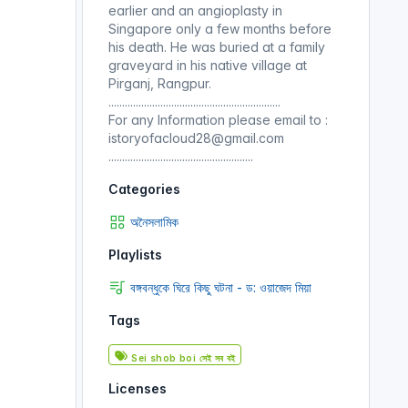
earlier and an angioplasty in
Singapore only a few months before
his death. He was buried at a family
graveyard in his native village at
Pirganj, Rangpur.
...............................................................
For any Information please email to :
istoryofacloud28@gmail.com
.....................................................
Categories
অনৈসলামিক
Playlists
বঙ্গবন্ধুকে ঘিরে কিছু ঘটনা - ড: ওয়াজেদ মিয়া
Tags
Sei shob boi সেই সব বই
Licenses