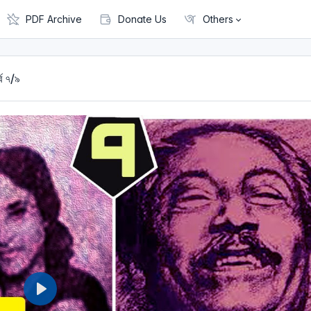
PDF Archive
Donate Us
Others
্ব ৭/৯
P