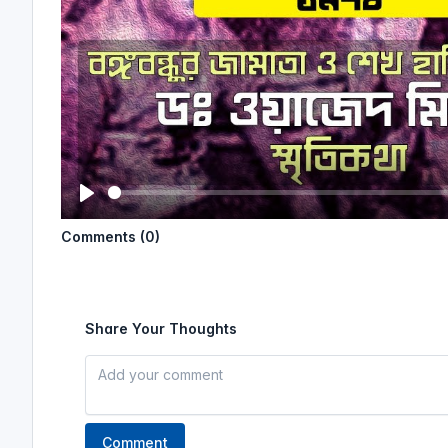
P
Comments (0)
l
a
y
Share Your Thoughts
Comment