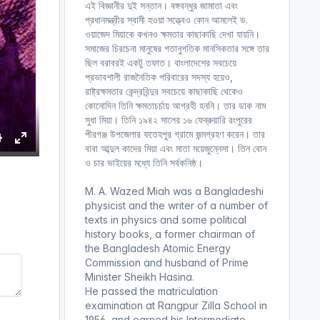
এই বিজ্ঞানীর দুই সন্তান। বঙ্গবন্ধুর জামাতা এবং
প্রধানমন্ত্রীর স্বামী হওয়া সত্ত্বেও কোন আমলেই ড.
ওয়াজেদ মিয়াকে কখনও ক্ষমতার কাছাকাছি দেখা যায়নি।
সমাজের চিরচেনা মানুষের গতানুগতিক মানসিকতার সঙ্গে তার
ছিল বরাবরই একটু তফাত। বাংলাদেশের সবচেয়ে
প্রভাবশালী রাজনৈতিক পরিবারের সদস্য হয়েও,
রাষ্ট্রক্ষমতার কেন্দ্রবিন্দুর সবচেয়ে কাছাকাছি থেকেও
কোনোদিন তিনি ক্ষমতাচর্চায় আগ্রহী হননি। তার ডাক নাম
সুধা মিয়া। তিনি ১৯৪২ সালের ১৬ ফেব্রুয়ারি রংপুরের
পীরগঞ্জ উপজেলার ফতেহপুর গ্রামে জন্মগ্রহণ করেন। তার
বাবা আব্দুল কাদের মিয়া এবং মাতা ময়েজুন্নেসা। তিন বোন
S
E
ও চার ভাইয়ের মধ্যে তিনি সর্বকনিষ্ঠ।
e
n
t
M. A. Wazed Miah was a Bangladeshi
e
physicist and the writer of a number of
r
texts in physics and some political
history books, a former chairman of
n
f
the Bangladesh Atomic Energy
g
u
Commission and husband of Prime
s
l
Minister Sheikh Hasina.
l
He passed the matriculation
s
examination at Rangpur Zilla School in
c
1956, and earned his Intermediate