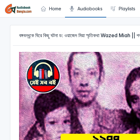
Cookies management panel
Home
Audiobooks
Playlists
বঙ্গবন্ধুকে ঘিরে কিছু ঘটনা ড: ওয়াজেদ মিয়া স্মৃতিকথা Wazed Miah || পর