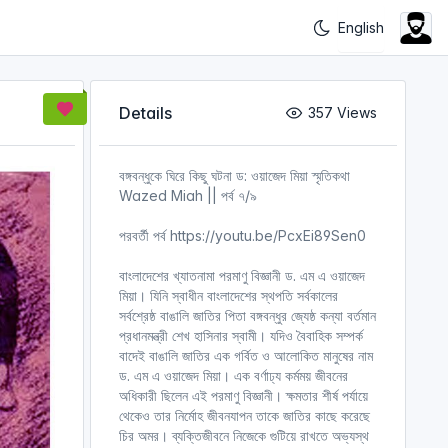
Details
357 Views
বঙ্গবন্ধুকে ঘিরে কিছু ঘটনা ড: ওয়াজেদ মিয়া স্মৃতিকথা
Wazed Miah || পর্ব ৭/৯
পরবর্তী পর্ব https://youtu.be/PcxEi89Sen0
বাংলাদেশের খ্যাতনামা পরমাণু বিজ্ঞানী ড. এম এ ওয়াজেদ
মিয়া। যিনি স্বাধীন বাংলাদেশের স্থপতি সর্বকালের
সর্বশ্রেষ্ঠ বাঙালি জাতির পিতা বঙ্গবন্ধুর জ্যেষ্ঠ কন্যা বর্তমান
প্রধানমন্ত্রী শেখ হাসিনার স্বামী। যদিও বৈবাহিক সম্পর্ক
বাদেই বাঙালি জাতির এক গর্বিত ও আলোকিত মানুষের নাম
ড. এম এ ওয়াজেদ মিয়া। এক বর্ণাঢ্য কর্মময় জীবনের
অধিকারী ছিলেন এই পরমাণু বিজ্ঞানী। ক্ষমতার শীর্ষ পর্যায়ে
থেকেও তার নির্মোহ জীবনযাপন তাকে জাতির কাছে করেছে
চির অমর। ব্যক্তিজীবনে নিজেকে গুটিয়ে রাখতে অভ্যস্থ