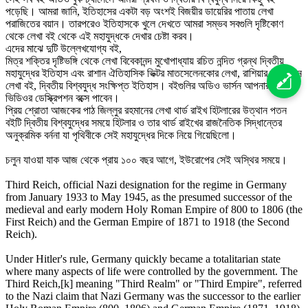
পড়েছি। আমরা জানি, ইতিহাসের একটা বড় অংশই বিজয়ীর ডায়েরির পাতায় লেখা
পরাজিতের বয়ান। তারপরেও ইতিহাসকে খুলে দেখতে আমরা সম্ভব সবগুলি দৃষ্টিকোণ
থেকে লেখা বই থেকে এই মহাযুদ্ধকে দেখার চেষ্টা করব।
এদের মাঝে দুটি উল্লেখযোগ্য বই,
মিত্র শক্তির দৃষ্টিভঙ্গি থেকে লেখা বিবেকানন্দ মুখোপাধ্যায় রচিত নন্দিত গ্রন্থ দ্বিতীয়
মহাযুদ্ধের ইতিহাস এবং রাশান ঐতিহাসিক ভিক্টর মাতসেলেনকোর লেখা, রাশিয়ার দৃষ্টিকোনে
লেখা বই, দ্বিতীয় বিশ্বযুদ্ধ সংক্ষিপ্ত ইতিহাস। বইগুলির অডিও ভার্সন আপনারা এই
ভিডিওর ডেস্ক্রিপশন বক্সে পাবেন।
প্রিয় শ্রোতা আজকের পাঠ জিল্লুর রহমানের লেখা থার্ড রাইখ হিটলারের উত্থান পতন
বইটি দ্বিতীয় বিশ্বযুদ্ধের সময়ে হিটলার ও তার থার্ড রাইখের রাজনৈতিক সিদ্ধান্তের
অনুক্রমিক বর্ননা যা পৃথিবীকে সেই মহাযুদ্ধের দিকে নিয়ে গিয়েছিলো।
চলুন যাওয়া যাক আজ থেকে প্রায় ১০০ বছর আগে, ইউরোপের সেই অস্থির সময়ে।
Third Reich, official Nazi designation for the regime in Germany
from January 1933 to May 1945, as the presumed successor of the
medieval and early modern Holy Roman Empire of 800 to 1806 (the
First Reich) and the German Empire of 1871 to 1918 (the Second
Reich).
Under Hitler's rule, Germany quickly became a totalitarian state
where many aspects of life were controlled by the government. The
Third Reich,[k] meaning "Third Realm" or "Third Empire", referred
to the Nazi claim that Nazi Germany was the successor to the earlier