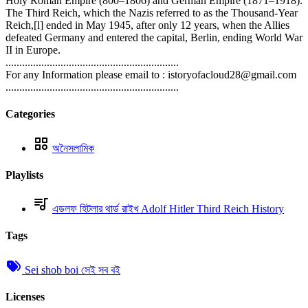
Holy Roman Empire (800–1806) and German Empire (1871–1918).
The Third Reich, which the Nazis referred to as the Thousand-Year
Reich,[l] ended in May 1945, after only 12 years, when the Allies
defeated Germany and entered the capital, Berlin, ending World War
II in Europe.
...............................................................
For any Information please email to : istoryofacloud28@gmail.com
...............................................................
Categories
অনৈসলামিক
Playlists
এডলফ হিটলার থার্ড রাইখ Adolf Hitler Third Reich History
Tags
Sei shob boi সেই সব বই
Licenses