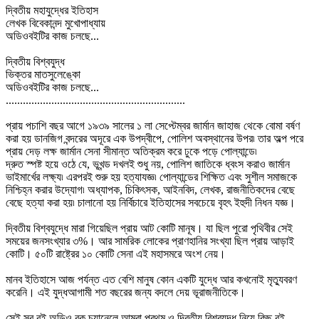
দ্বিতীয় মহাযুদ্ধের ইতিহাস
লেখক বিবেকানন্দ মুখোপাধ্যায়
অডিওবইটির কাজ চলছে...
দ্বিতীয় বিশ্বযুদ্ধ
ভিক্তর মাতসুলেঙ্কো
অডিওবইটির কাজ চলছে...
...............................................................
প্রায় পচাশি বছর আগে ১৯৩৯ সালের ১ লা সেপ্টেম্বর জার্মান জাহাজ থেকে বোমা বর্ষণ
করা হয় ডানজিগ বন্দরের অদূরে এক উপদ্বীপে, পোলিশ অবস্থানের উপর৷ তার অল্প পরে
প্রায় দেড় লক্ষ জার্মান সেনা সীমান্ত অতিক্রম করে ঢুকে পড়ে পোল্যান্ডে৷
দ্রুত স্পষ্ট হয়ে ওঠে যে, ভূখন্ড দখলই শুধু নয়, পোলিশ জাতিকে ধ্বংস করাও জার্মান
ভাইমার্খের লক্ষ্য৷ এরপরই শুরু হয় হত্যাযজ্ঞ৷ পোল্যান্ডের শিক্ষিত এবং সুশীল সমাজকে
নিশ্চিহ্ন করার উদ্যোগ৷ অধ্যাপক, চিকিৎসক, আইনবিদ, লেখক, রাজনীতিকদের বেছে
বেছে হত্যা করা হয়৷ চালানো হয় নির্বিচারে ইতিহাসের সবচেয়ে বৃহৎ ইহুদী নিধন যজ্ঞ।
দ্বিতীয় বিশ্বযুদ্ধে মারা গিয়েছিল প্রায় আট কোটি মানূষ। যা ছিল পুরো পৃথিবীর সেই
সময়ের জনসংখ্যার ৩%। আর সামরিক লোকের প্রাণহানির সংখ্যা ছিল প্রায় আড়াই
কোটি। ৫০টি রাষ্ট্রের ১০ কোটি সেনা এই মহাসমরে অংশ নেয়।
মানব ইতিহাসে আজ পর্যন্ত এত বেশি মানুষ কোন একটি যুদ্ধে আর কখনোই মৃত্যুবরণ
করেনি। এই যুদ্ধআগামী শত বছরের জন্য বদলে দেয় ভূরাজনীতিকে।
সেই সব বই অডিও বুক চ্যানেলে আমরা প্রথম ও দ্বিতীয় বিশ্বযুদ্ধ নিয়ে কিছু বই