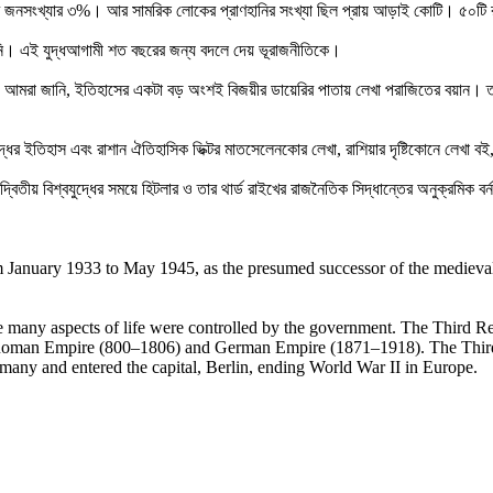
সময়ের জনসংখ্যার ৩%। আর সামরিক লোকের প্রাণহানির সংখ্যা ছিল প্রায় আড়াই কোটি। ৫০টি
নি। এই যুদ্ধআগামী শত বছরের জন্য বদলে দেয় ভূরাজনীতিকে।
়েছি। আমরা জানি, ইতিহাসের একটা বড় অংশই বিজয়ীর ডায়েরির পাতায় লেখা পরাজিতের বয়ান।
় মহাযুদ্ধের ইতিহাস এবং রাশান ঐতিহাসিক ভিক্টর মাতসেলেনকোর লেখা, রাশিয়ার দৃষ্টিকোনে লেখা
্বিতীয় বিশ্বযুদ্ধের সময়ে হিটলার ও তার থার্ড রাইখের রাজনৈতিক সিদ্ধান্তের অনুক্রমিক বর
om January 1933 to May 1945, as the presumed successor of the mediev
re many aspects of life were controlled by the government. The Third R
y Roman Empire (800–1806) and German Empire (1871–1918). The Third R
many and entered the capital, Berlin, ending World War II in Europe.