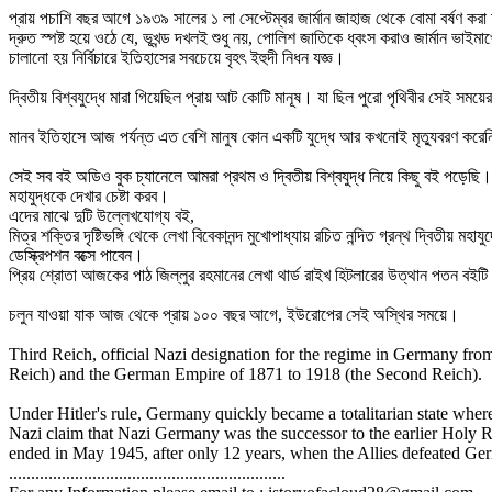
প্রায় পচাশি বছর আগে ১৯৩৯ সালের ১ লা সেপ্টেম্বর জার্মান জাহাজ থেকে বোমা বর্ষণ করা 
দ্রুত স্পষ্ট হয়ে ওঠে যে, ভূখন্ড দখলই শুধু নয়, পোলিশ জাতিকে ধ্বংস করাও জার্মান ভাইম
চালানো হয় নির্বিচারে ইতিহাসের সবচেয়ে বৃহৎ ইহুদী নিধন যজ্ঞ।
দ্বিতীয় বিশ্বযুদ্ধে মারা গিয়েছিল প্রায় আট কোটি মানূষ। যা ছিল পুরো পৃথিবীর সেই 
মানব ইতিহাসে আজ পর্যন্ত এত বেশি মানুষ কোন একটি যুদ্ধে আর কখনোই মৃত্যুবরণ করে
সেই সব বই অডিও বুক চ্যানেলে আমরা প্রথম ও দ্বিতীয় বিশ্বযুদ্ধ নিয়ে কিছু বই পড
মহাযুদ্ধকে দেখার চেষ্টা করব।
এদের মাঝে দুটি উল্লেখযোগ্য বই,
মিত্র শক্তির দৃষ্টিভঙ্গি থেকে লেখা বিবেকানন্দ মুখোপাধ্যায় রচিত নন্দিত গ্রন্থ দ্বিতীয
ডেস্ক্রিপশন বক্সে পাবেন।
প্রিয় শ্রোতা আজকের পাঠ জিল্লুর রহমানের লেখা থার্ড রাইখ হিটলারের উত্থান পতন বইটি দ
চলুন যাওয়া যাক আজ থেকে প্রায় ১০০ বছর আগে, ইউরোপের সেই অস্থির সময়ে।
Third Reich, official Nazi designation for the regime in Germany fr
Reich) and the German Empire of 1871 to 1918 (the Second Reich).
Under Hitler's rule, Germany quickly became a totalitarian state whe
Nazi claim that Nazi Germany was the successor to the earlier Hol
ended in May 1945, after only 12 years, when the Allies defeated Ger
...............................................................