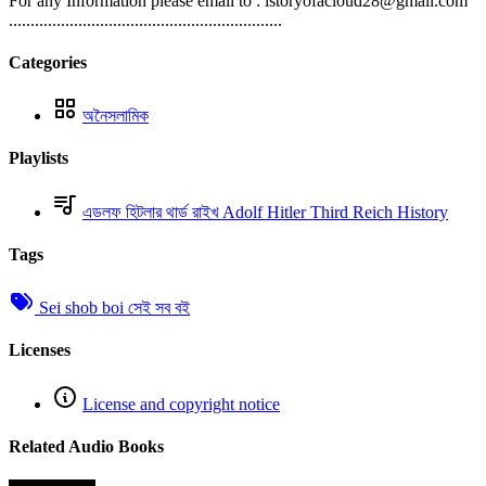
For any Information please email to : istoryofacloud28@gmail.com
...............................................................
Categories
অনৈসলামিক
Playlists
এডলফ হিটলার থার্ড রাইখ Adolf Hitler Third Reich History
Tags
Sei shob boi সেই সব বই
Licenses
License and copyright notice
Related Audio Books