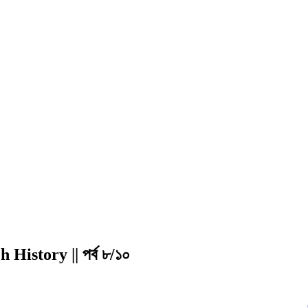
 History || পর্ব ৮/১০
Click to