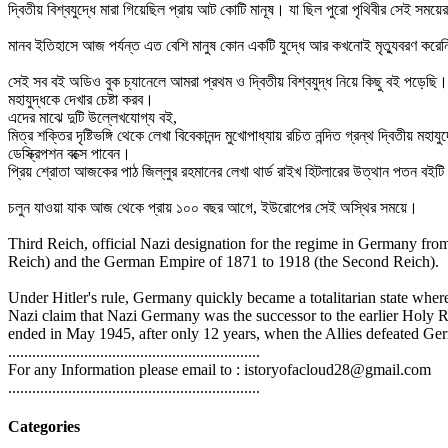
দ্বিতীয় বিশ্বযুদ্ধে মারা গিয়েছিল প্রায় আট কোটি মানূষ। যা ছিল পুরো পৃথিবীর সেই 
মানব ইতিহাসে আজ পর্যন্ত এত বেশি মানুষ কোন একটি যুদ্ধে আর কখনোই মৃত্যুবরণ করে
সেই সব বই অডিও বুক চ্যানেলে আমরা প্রথম ও দ্বিতীয় বিশ্বযুদ্ধ নিয়ে কিছু বই পড
মহাযুদ্ধকে দেখার চেষ্টা করব।
এদের মাঝে দুটি উল্লেখযোগ্য বই,
মিত্র শক্তির দৃষ্টিভঙ্গি থেকে লেখা বিবেকানন্দ মুখোপাধ্যায় রচিত নন্দিত গ্রন্থ দ্বিতীয
ডেস্ক্রিপশন বক্সে পাবেন।
প্রিয় শ্রোতা আজকের পাঠ জিল্লুর রহমানের লেখা থার্ড রাইখ হিটলারের উত্থান পতন বইটি দ
চলুন যাওয়া যাক আজ থেকে প্রায় ১০০ বছর আগে, ইউরোপের সেই অস্থির সময়ে।
Third Reich, official Nazi designation for the regime in Germany fr
Reich) and the German Empire of 1871 to 1918 (the Second Reich).
Under Hitler's rule, Germany quickly became a totalitarian state whe
Nazi claim that Nazi Germany was the successor to the earlier Hol
ended in May 1945, after only 12 years, when the Allies defeated Ger
...............................................................
For any Information please email to : istoryofacloud28@gmail.com
...............................................................
Categories