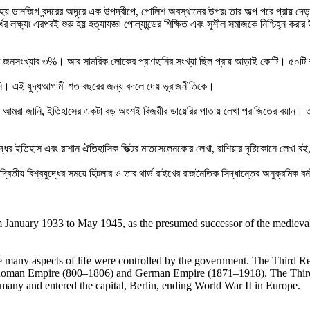
হয় ডানজিগ বন্দরের অদূরে এক উপদ্বীপে, পোলিশ অবস্থানের উপর৷ তার অল্প পরে প্রায় দেড় লক
ার্খের লক্ষ্য৷ এরপরই শুরু হয় হত্যাযজ্ঞ৷ পোল্যান্ডের শিক্ষিত এবং সুশীল সমাজকে নিশ্চিহ্
সময়ের জনসংখ্যার ৩%। আর সামরিক লোকের প্রাণহানির সংখ্যা ছিল প্রায় আড়াই কোটি। ৫০টি
নি। এই যুদ্ধআগামী শত বছরের জন্য বদলে দেয় ভূরাজনীতিকে।
়েছি। আমরা জানি, ইতিহাসের একটা বড় অংশই বিজয়ীর ডায়েরির পাতায় লেখা পরাজিতের বয়ান।
় মহাযুদ্ধের ইতিহাস এবং রাশান ঐতিহাসিক ভিক্টর মাতসেলেনকোর লেখা, রাশিয়ার দৃষ্টিকোনে লেখা
্বিতীয় বিশ্বযুদ্ধের সময়ে হিটলার ও তার থার্ড রাইখের রাজনৈতিক সিদ্ধান্তের অনুক্রমিক বর
om January 1933 to May 1945, as the presumed successor of the mediev
re many aspects of life were controlled by the government. The Third R
y Roman Empire (800–1806) and German Empire (1871–1918). The Third R
many and entered the capital, Berlin, ending World War II in Europe.