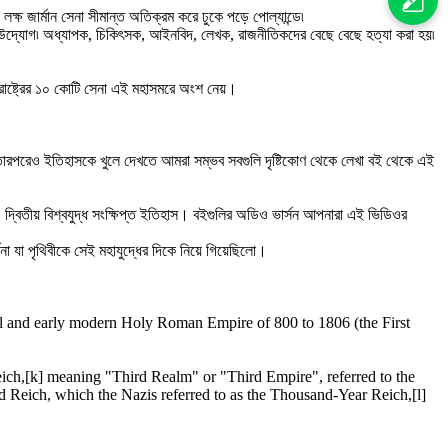
্ষ জার্মান সেনা সীমান্ত অতিক্রম করে ঢুকে পড়ে পোল্যান্ডে৷
ন করার উদ্যোগ৷ অধ্যাপক, চিকিৎসক, আইনবিদ, লেখক, রাজনীতিকদের বেছে বেছে হত্যা করা হয়৷
 রাষ্ট্রের ১০ কোটি সেনা এই মহাসমরে অংশ নেয়।
 তারপরেও ইতিহাসকে খুলে দেখতে আমরা সম্ভব সবগুলি দৃষ্টিকোণ থেকে লেখা বই থেকে এই
 বই, দ্বিতীয় বিশ্বযুদ্ধ সংক্ষিপ্ত ইতিহাস। বইগুলির অডিও ভার্সন আপনারা এই ভিডিওর
্ননা যা পৃথিবীকে সেই মহাযুদ্ধের দিকে নিয়ে গিয়েছিলো।
al and early modern Holy Roman Empire of 800 to 1806 (the First
eich,[k] meaning "Third Realm" or "Third Empire", referred to the
eich, which the Nazis referred to as the Thousand-Year Reich,[l]