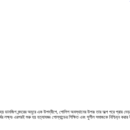
হয় ডানজিগ বন্দরের অদূরে এক উপদ্বীপে, পোলিশ অবস্থানের উপর৷ তার অল্প পরে প্রায় দেড় লক
ার্খের লক্ষ্য৷ এরপরই শুরু হয় হত্যাযজ্ঞ৷ পোল্যান্ডের শিক্ষিত এবং সুশীল সমাজকে নিশ্চিহ্