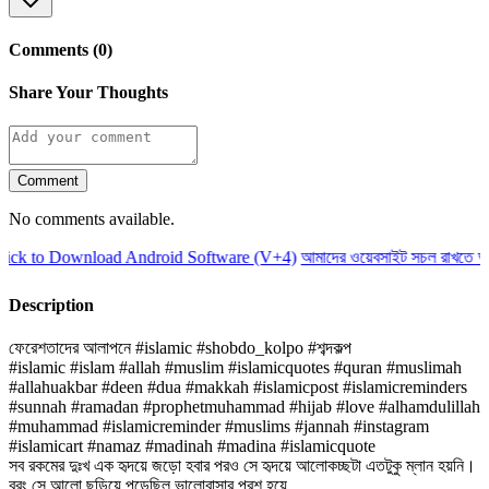
Comments (0)
Share Your Thoughts
Comment
No comments available.
ck to Download Android Software (V+4)
আমাদের ওয়েবসাইট সচল রাখতে আমা
Description
ফেরেশতাদের আলাপনে #islamic #shobdo_kolpo #শব্দকল্প
#islamic #islam #allah #muslim #islamicquotes #quran #muslimah
#allahuakbar #deen #dua #makkah #islamicpost #islamicreminders
#sunnah #ramadan #prophetmuhammad #hijab #love #alhamdulillah
#muhammad #islamicreminder #muslims #jannah #instagram
#islamicart #namaz #madinah #madina #islamicquote
সব রকমের দুঃখ এক হৃদয়ে জড়ো হবার পরও সে হৃদয়ে আলোকচ্ছটা এতটুকু ম্লান হয়নি।
বরং সে আলো ছড়িয়ে পড়েছিল ভালোবাসার পরশ হয়ে