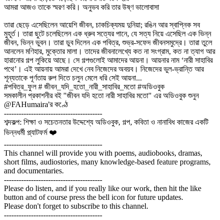
আমরা আজও তাকে স্মরণ করি। অনুভব করি তার উষ্ণ ভালোবাসা
তারা ছেড়ে এসেছিলেন আয়েশি জীবন, চাকচিক্যময় দুনিয়া; রঙিন আর স্বাপ্নিক সব
মুহূর্ত। তারা ছুটে চলেছিলেন এক ধ্রুব সত্যের পানে, যে সত্য নিয়ে এসেছিল এক ভিন্ন
জীবন, ভিন্ন ভুবন। তারা ডুব দিলেন এক পবিত্র, শুভ্র-সফেদ জীবনসমুদ্রে। তারা তুলে
আনলেন মণিহার, মুক্তোর মালা। তাদের জীবনালেখ্যে কত না সংগ্রাম, কত না ত্যাগ আর
হারানোর গল্প লুকিয়ে আছে। সে গল্পগুলোই আমাদের আয়না। আয়নার নাম ‘নারী সাহাবির
পথে’। এই আয়নায় আমরা দেখে নেব নিজেদের অবয়ব। নিজেদের ভুল-ভ্রান্তি আর
শূন্যতাকে পূর্ণতায় রুপ দিতে চলুন মেলে ধরি সেই আয়না...
#পবিত্র_ফুল # জীবন_যদি_হতো_নারী_সাহাবির_মতো #অডিওবুক
সমকালীন প্রকাশনীর বই "জীবন যদি হতো নারী সাহাবির মতো" এর অডিওবুক শুনুন
@FAHumaira'র কণ্ঠে
----------------------------------------
শব্দকল্প: শিক্ষা ও সচেতনতার উদ্দেশ্যে অডিওবুক, গল্প, কবিতা ও নানাবিধ কাজের একটি
ভিন্নধর্মী প্ল্যাটফর্ম ❤️
----------------------------------------
This channel will provide you with poems, audiobooks, dramas,
short films, audiostories, many knowledge-based feature programs,
and documentaries.
----------------------------------------
Please do listen, and if you really like our work, then hit the like
button and of course press the bell icon for future updates.
Please don't forget to subscribe to this channel.
----------------------------------------