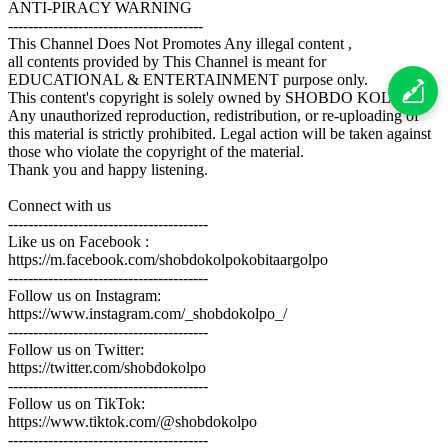
ANTI-PIRACY WARNING
---------------------------------------
This Channel Does Not Promotes Any illegal content ,
all contents provided by This Channel is meant for
EDUCATIONAL & ENTERTAINMENT purpose only.
This content's copyright is solely owned by SHOBDO KOLPO.
Any unauthorized reproduction, redistribution, or re-uploading of
this material is strictly prohibited. Legal action will be taken against
those who violate the copyright of the material.
Thank you and happy listening.
Connect with us
----------------------------------------
Like us on Facebook :
https://m.facebook.com/shobdokolpokobitaargolpo
----------------------------------------
Follow us on Instagram:
https://www.instagram.com/_shobdokolpo_/
----------------------------------------
Follow us on Twitter:
https://twitter.com/shobdokolpo
----------------------------------------
Follow us on TikTok:
https://www.tiktok.com/@shobdokolpo
----------------------------------------