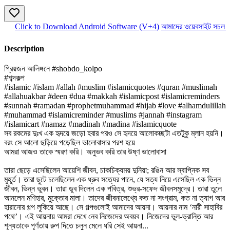
Click to Download Android Software (V+4)
আমাদের ওয়েবসাইট সচল রা
Description
প্রিয়জন আলিঙ্গনে #shobdo_kolpo
#শব্দকল্প
#islamic #islam #allah #muslim #islamicquotes #quran #muslimah
#allahuakbar #deen #dua #makkah #islamicpost #islamicreminders
#sunnah #ramadan #prophetmuhammad #hijab #love #alhamdulillah
#muhammad #islamicreminder #muslims #jannah #instagram
#islamicart #namaz #madinah #madina #islamicquote
সব রকমের দুঃখ এক হৃদয়ে জড়ো হবার পরও সে হৃদয়ে আলোকচ্ছটা এতটুকু ম্লান হয়নি।
বরং সে আলো ছড়িয়ে পড়েছিল ভালোবাসার পরশ হয়ে
আমরা আজও তাকে স্মরণ করি। অনুভব করি তার উষ্ণ ভালোবাসা
তারা ছেড়ে এসেছিলেন আয়েশি জীবন, চাকচিক্যময় দুনিয়া; রঙিন আর স্বাপ্নিক সব
মুহূর্ত। তারা ছুটে চলেছিলেন এক ধ্রুব সত্যের পানে, যে সত্য নিয়ে এসেছিল এক ভিন্ন
জীবন, ভিন্ন ভুবন। তারা ডুব দিলেন এক পবিত্র, শুভ্র-সফেদ জীবনসমুদ্রে। তারা তুলে
আনলেন মণিহার, মুক্তোর মালা। তাদের জীবনালেখ্যে কত না সংগ্রাম, কত না ত্যাগ আর
হারানোর গল্প লুকিয়ে আছে। সে গল্পগুলোই আমাদের আয়না। আয়নার নাম ‘নারী সাহাবির
পথে’। এই আয়নায় আমরা দেখে নেব নিজেদের অবয়ব। নিজেদের ভুল-ভ্রান্তি আর
শূন্যতাকে পূর্ণতায় রুপ দিতে চলুন মেলে ধরি সেই আয়না...