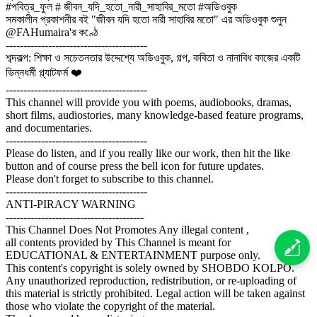
#পবিত্র_ফুল # জীবন_যদি_হতো_নারী_সাহাবির_মতো #অডিওবুক
সমকালীন প্রকাশনীর বই "জীবন যদি হতো নারী সাহাবির মতো" এর অডিওবুক শুনুন
@FAHumaira'র কণ্ঠে
----------------------------------------
শব্দকল্প: শিক্ষা ও সচেতনতার উদ্দেশ্যে অডিওবুক, গল্প, কবিতা ও নানাবিধ কাজের একটি
ভিন্নধর্মী প্ল্যাটফর্ম ❤️
----------------------------------------
This channel will provide you with poems, audiobooks, dramas,
short films, audiostories, many knowledge-based feature programs,
and documentaries.
----------------------------------------
Please do listen, and if you really like our work, then hit the like
button and of course press the bell icon for future updates.
Please don't forget to subscribe to this channel.
----------------------------------------
ANTI-PIRACY WARNING
---------------------------------------
This Channel Does Not Promotes Any illegal content ,
all contents provided by This Channel is meant for
EDUCATIONAL & ENTERTAINMENT purpose only.
This content's copyright is solely owned by SHOBDO KOLPO.
Any unauthorized reproduction, redistribution, or re-uploading of
this material is strictly prohibited. Legal action will be taken against
those who violate the copyright of the material.