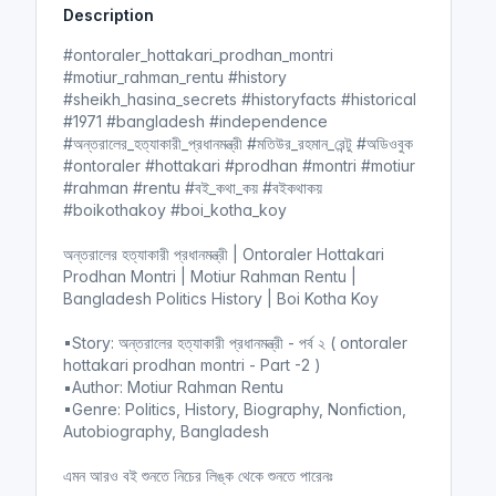
Description
i
r
n
f
#ontoraler_hottakari_prodhan_montri
g
u
#motiur_rahman_rentu #history
s
l
#sheikh_hasina_secrets #historyfacts #historical
l
#1971 #bangladesh #independence
#অন্তরালের_হত্যাকারী_প্রধানমন্ত্রী #মতিউর_রহমান_রেন্টু #অডিওবুক
s
#ontoraler #hottakari #prodhan #montri #motiur
c
#rahman #rentu #বই_কথা_কয় #বইকথাকয়
r
#boikothakoy #boi_kotha_koy
e
e
অন্তরালের হত্যাকারী প্রধানমন্ত্রী | Ontoraler Hottakari
n
Prodhan Montri | Motiur Rahman Rentu |
Bangladesh Politics History | Boi Kotha Koy
▪Story: অন্তরালের হত্যাকারী প্রধানমন্ত্রী - পর্ব ২ ( ontoraler
hottakari prodhan montri - Part -2 )
▪Author: Motiur Rahman Rentu
▪Genre: Politics, History, Biography, Nonfiction,
Autobiography, Bangladesh
এমন আরও বই শুনতে নিচের লিঙ্ক থেকে শুনতে পারেনঃ