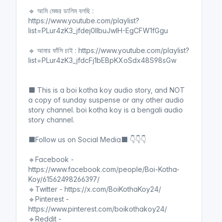
🔹 আমি মেজর ডালিম বলছি :
https://www.youtube.com/playlist?
list=PLur4zK3_jfdej0llbuJwIH-EgCFW1fGgu
🔹 আমার ফাঁসি চাই : https://www.youtube.com/playlist?
list=PLur4zK3_jfdcFj1bEBpKXoSdx48S98sGw
⬛ This is a boi kotha koy audio story, and NOT
a copy of sunday suspense or any other audio
story channel. boi kotha koy is a bengali audio
story channel.
⬛Follow us on Social Media⬛ 👇👇👇
🔹Facebook -
https://www.facebook.com/people/Boi-Kotha-
Koy/61562498266397/
🔹Twitter - https://x.com/BoiKothaKoy24/
🔹Pinterest -
https://www.pinterest.com/boikothakoy24/
🔹Reddit -