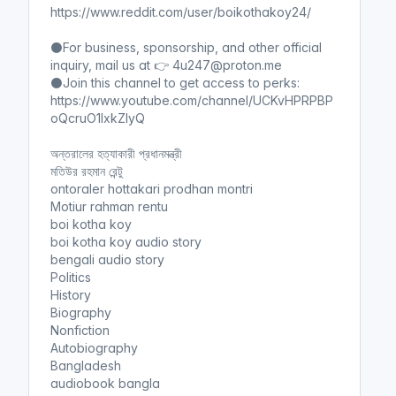
https://www.reddit.com/user/boikothakoy24/
⚫For business, sponsorship, and other official
inquiry, mail us at 👉 4u247@proton.me
⚫Join this channel to get access to perks:
https://www.youtube.com/channel/UCKvHPRPBP
oQcruO1lxkZIyQ
অন্তরালের হত্যাকারী প্রধানমন্ত্রী
মতিউর রহমান রেন্টু
ontoraler hottakari prodhan montri
Motiur rahman rentu
boi kotha koy
boi kotha koy audio story
bengali audio story
Politics
History
Biography
Nonfiction
Autobiography
Bangladesh
audiobook bangla