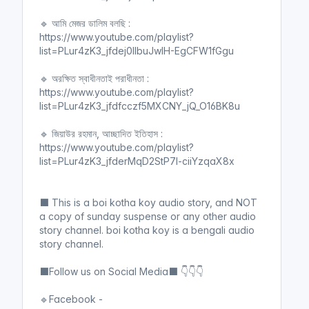
🔹 আমি মেজর ডালিম বলছি :
https://www.youtube.com/playlist?
list=PLur4zK3_jfdej0llbuJwIH-EgCFW1fGgu
🔹 অরক্ষিত স্বাধীনতাই পরাধীনতা :
https://www.youtube.com/playlist?
list=PLur4zK3_jfdfcczf5MXCNY_jQ_O16BK8u
🔹 জিয়াউর রহমান, আচ্ছাদিত ইতিহাস :
https://www.youtube.com/playlist?
list=PLur4zK3_jfderMqD2StP7I-ciiYzqaX8x
⬛ This is a boi kotha koy audio story, and NOT
a copy of sunday suspense or any other audio
story channel. boi kotha koy is a bengali audio
story channel.
⬛Follow us on Social Media⬛ 👇👇👇
🔹Facebook -