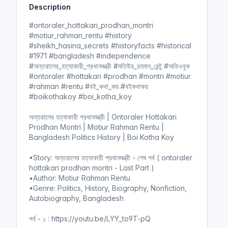
Description
i
r
n
f
#ontoraler_hottakari_prodhan_montri
g
u
#motiur_rahman_rentu #history
s
l
#sheikh_hasina_secrets #historyfacts #historical
l
#1971 #bangladesh #independence
#অন্তরালের_হত্যাকারী_প্রধানমন্ত্রী #মতিউর_রহমান_রেন্টু #অডিওবুক
s
#ontoraler #hottakari #prodhan #montri #motiur
c
#rahman #rentu #বই_কথা_কয় #বইকথাকয়
r
#boikothakoy #boi_kotha_koy
e
e
অন্তরালের হত্যাকারী প্রধানমন্ত্রী | Ontoraler Hottakari
n
Prodhan Montri | Motiur Rahman Rentu |
Bangladesh Politics History | Boi Kotha Koy
▪Story: অন্তরালের হত্যাকারী প্রধানমন্ত্রী - শেষ পর্ব ( ontoraler
hottakari prodhan montri - Last Part )
▪Author: Motiur Rahman Rentu
▪Genre: Politics, History, Biography, Nonfiction,
Autobiography, Bangladesh
পর্ব - ১ : https://youtu.be/LYY_to9T-pQ