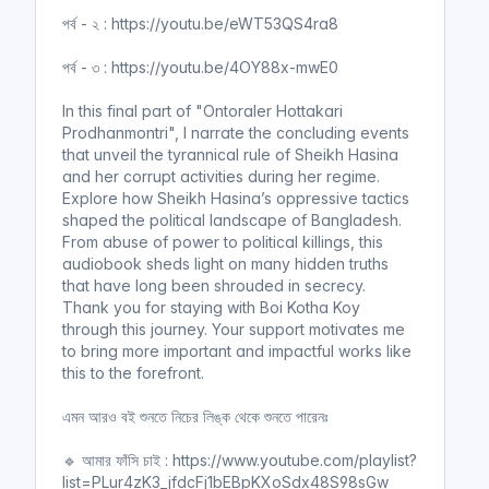
পর্ব - ২ : https://youtu.be/eWT53QS4ra8
পর্ব - ৩ : https://youtu.be/4OY88x-mwE0
In this final part of "Ontoraler Hottakari
Prodhanmontri", I narrate the concluding events
that unveil the tyrannical rule of Sheikh Hasina
and her corrupt activities during her regime.
Explore how Sheikh Hasina’s oppressive tactics
shaped the political landscape of Bangladesh.
From abuse of power to political killings, this
audiobook sheds light on many hidden truths
that have long been shrouded in secrecy.
Thank you for staying with Boi Kotha Koy
through this journey. Your support motivates me
to bring more important and impactful works like
this to the forefront.
এমন আরও বই শুনতে নিচের লিঙ্ক থেকে শুনতে পারেনঃ
🔹 আমার ফাঁসি চাই : https://www.youtube.com/playlist?
list=PLur4zK3_jfdcFj1bEBpKXoSdx48S98sGw