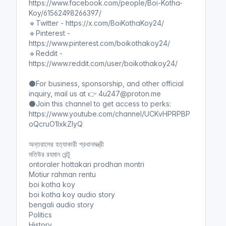
https://www.facebook.com/people/Boi-Kotha-
Koy/61562498266397/
🔹Twitter - https://x.com/BoiKothaKoy24/
🔹Pinterest -
https://www.pinterest.com/boikothakoy24/
🔹Reddit -
https://www.reddit.com/user/boikothakoy24/
⚫For business, sponsorship, and other official
inquiry, mail us at 👉 4u247@proton.me
⚫Join this channel to get access to perks:
https://www.youtube.com/channel/UCKvHPRPBP
oQcruO1lxkZIyQ
অন্তরালের হত্যাকারী প্রধানমন্ত্রী
মতিউর রহমান রেন্টু
ontoraler hottakari prodhan montri
Motiur rahman rentu
boi kotha koy
boi kotha koy audio story
bengali audio story
Politics
History