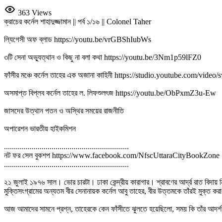
363 Views
ক্রাচের কর্নেল শাহাদুজ্জামান || পর্ব ১/১৬ || Colonel Taher
ল্যিগেসী অফ ব্লাড https://youtu.be/vrGBShIubWs
৩টি সেনা অভ্যুত্থান ও কিছু না বলা কথা https://youtu.be/3Nm1p59lFZ0
ফাঁসীর মঞ্চে কর্নেল তাহের এক অজানা কাহিনী https://studio.youtube.com/vi
অসমাপ্ত বিপ্লব কর্নেল তাহের ল. লিফশুলৎজ https://youtu.be/ObPxmZ3u-Ew
জাসদের উত্থান পতন ও অস্থির সময়ের রাজনীতি
অপারেশন ভারতীয় হাইকমিশন
...............................................................
নট ফর সেল বুকশপ https://www.facebook.com/NfscUttaraCityBookZone
...............................................................
২১ জুলাই ১৯৭৬ সাল। ভোর চারটা। ঢাকা কেন্দ্রীয় কারাগার। শ্রাবণের আর্দ্র রাত বিদা
মুক্তিসংগ্রামের অন্যতম বীর সেনানায়ক কর্নেল আবু তাহের, বীর উত্তমকে তাঁরই মুক্ত করা 
আজ আমাদের সামনে প্রশ্ন, তাহেরকে কেন ফাঁসীতে ঝুলতে হয়েছিলো, সময় কি তাঁর আদর্শ