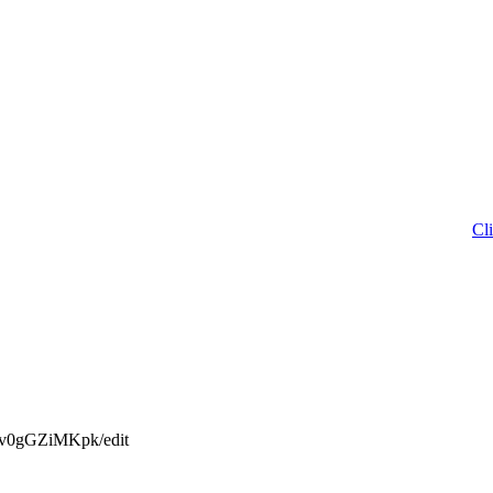
Click to Do
deo/sv0gGZiMKpk/edit