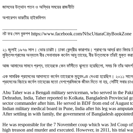
জাসদের উত্থান পতন ও অস্থির সময়ের রাজনীতি
অপারেশন ভারতীয় হাইকমিশন
...............................................................
নট ফর সেল বুকশপ https://www.facebook.com/NfscUttaraCityBookZone
...............................................................
২১ জুলাই ১৯৭৬ সাল। ভোর চারটা। ঢাকা কেন্দ্রীয় কারাগার। শ্রাবণের আর্দ্র রাত বিদা
মুক্তিসংগ্রামের অন্যতম বীর সেনানায়ক কর্নেল আবু তাহের, বীর উত্তমকে তাঁরই মুক্ত করা 
আজ আমাদের সামনে প্রশ্ন, তাহেরকে কেন ফাঁসীতে ঝুলতে হয়েছিলো, সময় কি তাঁর আদর্শ
এক সামরিক প্রহসনের আদালতে কর্নেল তাহেরকে মৃত্যুদণ্ড দেওয়া হয়েছিল। ২০১১ সালের ২২
প্রহসনের বিচারে কর্নেল তাহেরের মতো দেশপ্রেমিককে জীবন দিতে না হয়, সেটিই সবার চা
Abu Taher was a Bengali military serviceman, who served in the Pakist
Dehradun, India, Taher reported to Kolkata, Bangladesh Provincial 
sector commander after him. He served in BDF from end of August to 
Indian military medical board in Pune, India after his leg was amputa
After settling in with family, the government of Bangladesh appointed 
He was responsible for the 7 November coup which was 3rd Coup of 1
high treason and murder and executed. However, in 2011, his trial was