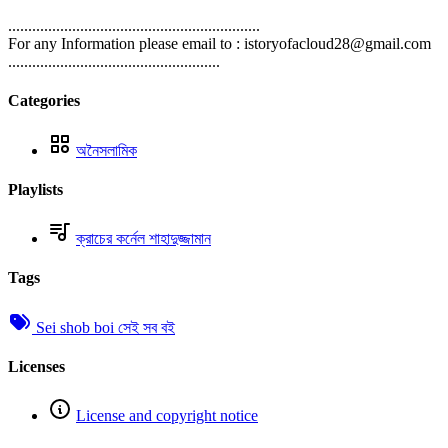
...............................................................
For any Information please email to : istoryofacloud28@gmail.com
.....................................................
Categories
অনৈসলামিক
Playlists
ক্রাচের কর্নেল শাহাদুজ্জামান
Tags
Sei shob boi সেই সব বই
Licenses
License and copyright notice