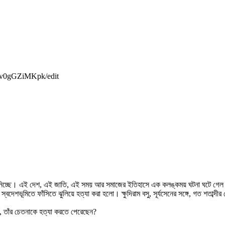
deo/sv0gGZiMKpk/edit
য় নিচ্ছে। এই দেশ, এই জাতি, এই সময় আর সমাজের ইতিহাসে এক কলঙ্কময় ঘটনা ঘটে গেল কারা
স্বদেশভূমিতে ফাঁসিতে ঝুলিয়ে হত্যা করা হলো। ক্ষুদিরাম বসু, সূর্যসেনের সঙ্গে, গত শতাব
, তাঁর চেতনাকে হত্যা করতে পেরেছেন?