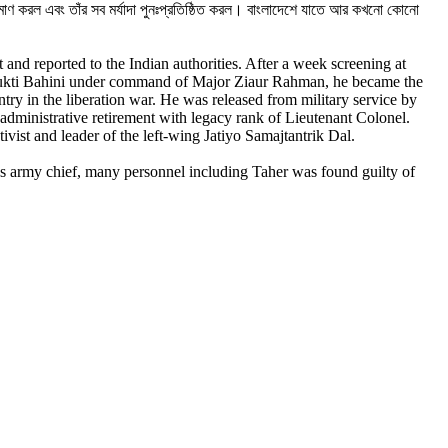
রমাণ করল এবং তাঁর সব মর্যাদা পুনঃপ্রতিষ্ঠিত করল। বাংলাদেশে যাতে আর কখনো কোনো
nd reported to the Indian authorities. After a week screening at
 Mukti Bahini under command of Major Ziaur Rahman, he became the
 in the liberation war. He was released from military service by
administrative retirement with legacy rank of Lieutenant Colonel.
vist and leader of the left-wing Jatiyo Samajtantrik Dal.
 army chief, many personnel including Taher was found guilty of