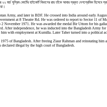
 মার্চ সুপ্রিম কোর্টের হাইকোর্ট বিভাগের রায় তাঁকে আবার প্রকৃত দেশপ্রেমিক হিসেবে প্
ওয়া।
an Army, and later in BDF. He crossed into India around early August a
government at 8 Theatre Rd. He was ordered to report to Sector 11 of
2 November 1971. He was awarded the medal Bir Uttom for his gallantry
ted. After independence, he was inducted into the Bangladesh Army for 
him with employment at Kumilla. Later Taher turned into a political acti
975 of Bangladesh. After freeing Ziaur Rahman and reinstating him as
 declared illegal by the high court of Bangladesh.