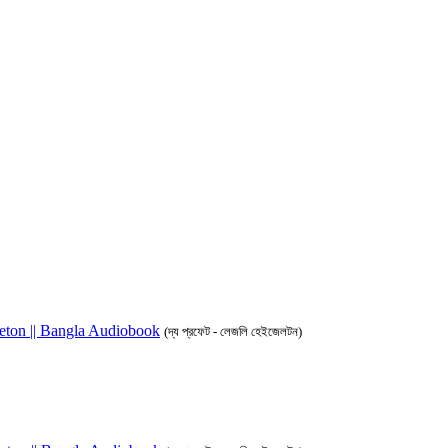
azleton || Bangla Audiobook
(দ্য প্রফেট - লেজলি হেইজেলটন)