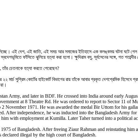
য় নিচ্ছে। এই দেশ, এই জাতি, এই সময় আর সমাজের ইতিহাসে এক কলঙ্কময় ঘটনা ঘটে গেল কারা
স্বদেশভূমিতে ফাঁসিতে ঝুলিয়ে হত্যা করা হলো। ক্ষুদিরাম বসু, সূর্যসেনের সঙ্গে, গত শতাব
, তাঁর চেতনাকে হত্যা করতে পেরেছেন?
 মার্চ সুপ্রিম কোর্টের হাইকোর্ট বিভাগের রায় তাঁকে আবার প্রকৃত দেশপ্রেমিক হিসেবে প্
ওয়া।
an Army, and later in BDF. He crossed into India around early August a
government at 8 Theatre Rd. He was ordered to report to Sector 11 of
2 November 1971. He was awarded the medal Bir Uttom for his gallantry
ted. After independence, he was inducted into the Bangladesh Army for 
him with employment at Kumilla. Later Taher turned into a political acti
975 of Bangladesh. After freeing Ziaur Rahman and reinstating him as
 declared illegal by the high court of Bangladesh.