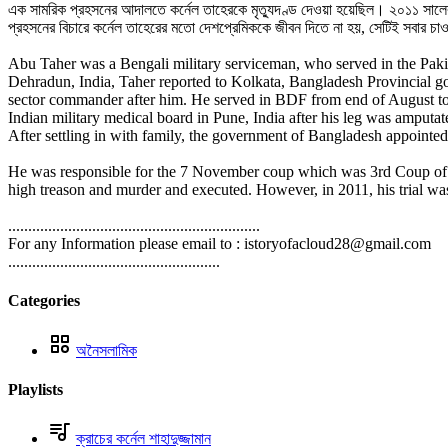
এক সামরিক প্রহসনের আদালতে কর্নেল তাহেরকে মৃত্যুদণ্ড দেওয়া হয়েছিল। ২০১১ সালের ২২
প্রহসনের বিচারে কর্নেল তাহেরের মতো দেশপ্রেমিককে জীবন দিতে না হয়, সেটিই সবার চা
Abu Taher was a Bengali military serviceman, who served in the Pakist
Dehradun, India, Taher reported to Kolkata, Bangladesh Provincial 
sector commander after him. He served in BDF from end of August to 
Indian military medical board in Pune, India after his leg was amputa
After settling in with family, the government of Bangladesh appointed 
He was responsible for the 7 November coup which was 3rd Coup of 1
high treason and murder and executed. However, in 2011, his trial was
...............................................................
For any Information please email to : istoryofacloud28@gmail.com
.....................................................
Categories
অনৈসলামিক
Playlists
ক্রাচের কর্নেল শাহাদুজ্জামান